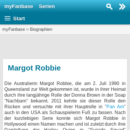
myFanbase
Serien
Serie suchen...
Start
Home
SERIEN
myFanbase
»
Biographien
Serien
Kolumnen
Interviews
Margot Robbie
Veranstaltungen
Die Australierin Margot Robbie, die am 2. Juli 1990 in
KULTUR
Queensland zur Welt gekommen ist, wurde in ihrer Heimat
Specials
durch ihre langjährige Rolle der Donna Brown in der Soap
"Nachbarn" bekannt. 2011 kehrte sie dieser Rolle den
SERVICE
Rücken und versuchte mit ihrer Hauptrolle in "
Pan Am
"
auch in den USA als Schauspielerin Fuß zu fassen. Nach
Gewinnspiele
der kurzlebigen Serie konnte sich Margot Robbie in
Hollywood einen Namen machen und ist zuletzt durch ihre
Forum
Darstellung der Harley Quinn in "Suicide Squad"