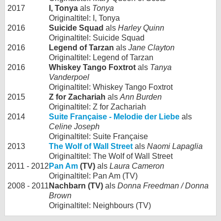
2017
I, Tonya
als
Tonya
Originaltitel: I, Tonya
2016
Suicide Squad
als
Harley Quinn
Originaltitel: Suicide Squad
2016
Legend of Tarzan
als
Jane Clayton
Originaltitel: Legend of Tarzan
2016
Whiskey Tango Foxtrot
als
Tanya
Vanderpoel
Originaltitel: Whiskey Tango Foxtrot
2015
Z for Zachariah
als
Ann Burden
Originaltitel: Z for Zachariah
2014
Suite Française - Melodie der Liebe
als
Celine Joseph
Originaltitel: Suite Française
2013
The Wolf of Wall Street
als
Naomi Lapaglia
Originaltitel: The Wolf of Wall Street
2011 - 2012
Pan Am
(TV)
als
Laura Cameron
Originaltitel: Pan Am (TV)
2008 - 2011
Nachbarn (TV)
als
Donna Freedman / Donna
Brown
Originaltitel: Neighbours (TV)