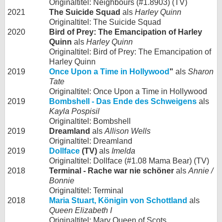
Originaltitel: Neighbours (#1.8903) (TV)
2021
The Suicide Squad
als
Harley Quinn
Originaltitel: The Suicide Squad
2020
Bird of Prey: The Emancipation of Harley
Quinn
als
Harley Quinn
Originaltitel: Bird of Prey: The Emancipation of
Harley Quinn
2019
Once Upon a Time in Hollywood
"
als
Sharon
Tate
Originaltitel: Once Upon a Time in Hollywood
2019
Bombshell - Das Ende des Schweigens
als
Kayla Pospisil
Originaltitel: Bombshell
2019
Dreamland
als
Allison Wells
Originaltitel: Dreamland
2019
Dollface
(TV)
als
Imelda
Originaltitel: Dollface (#1.08 Mama Bear) (TV)
2018
Terminal - Rache war nie schöner
als
Annie /
Bonnie
Originaltitel: Terminal
2018
Maria Stuart, Königin von Schottland
als
Queen Elizabeth I
Originaltitel: Mary Queen of Scots