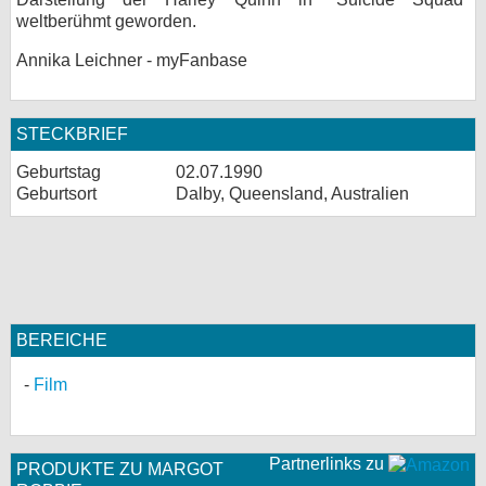
weltberühmt geworden.
bei X
Annika Leichner - myFanbase
bei Facebook
STECKBRIEF
Kontakt
Geburtstag
02.07.1990
Geburtsort
Dalby, Queensland, Australien
Nutzungsbedingungen
Datenschutz
Cookie-Einstellungen
Impressum
BEREICHE
Desktop-Ansicht
Film
myFanbase
Partnerlinks zu
PRODUKTE ZU MARGOT