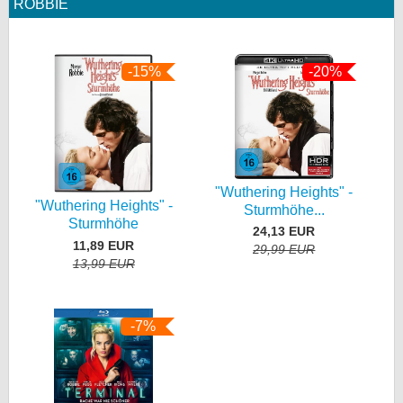
ROBBIE
-15%
-20%
"Wuthering Heights" -
"Wuthering Heights" -
Sturmhöhe...
Sturmhöhe
24,13 EUR
11,89 EUR
29,99 EUR
13,99 EUR
-7%