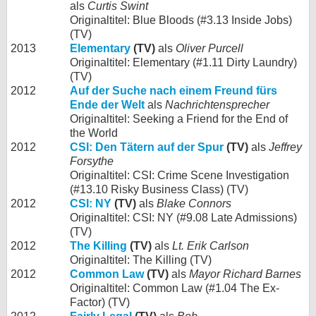
als
Curtis Swint
Originaltitel: Blue Bloods (#3.13 Inside Jobs)
(TV)
2013
Elementary
(TV)
als
Oliver Purcell
Originaltitel: Elementary (#1.11 Dirty Laundry)
(TV)
2012
Auf der Suche nach einem Freund fürs
Ende der Welt
als
Nachrichtensprecher
Originaltitel: Seeking a Friend for the End of
the World
2012
CSI: Den Tätern auf der Spur
(TV)
als
Jeffrey
Forsythe
Originaltitel: CSI: Crime Scene Investigation
(#13.10 Risky Business Class) (TV)
2012
CSI: NY
(TV)
als
Blake Connors
Originaltitel: CSI: NY (#9.08 Late Admissions)
(TV)
2012
The Killing
(TV)
als
Lt. Erik Carlson
Originaltitel: The Killing (TV)
2012
Common Law
(TV)
als
Mayor Richard Barnes
Originaltitel: Common Law (#1.04 The Ex-
Factor) (TV)