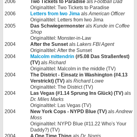
2006
Two Tickets to Paradise
als
Football Dad
Originaltitel: Two Tickets to Paradise
2006
Letters from Iwo Jima
als
American Officer
Originaltitel: Letters from Iwo Jima
2005
Das Schwiegermonster
als
Kunde im Coffee
Shop
Originaltitel: Monster-in-Law
2004
After the Sunset
als
Lakers FBI Agent
Originaltitel: After the Sunset
2004
Malcolm mittendrin
(#5.08 Das Straßenfest)
(TV)
als
Richard
Originaltitel: Malcolm in the middle (TV)
2004
The District - Einsatz in Washington (#4.13
Verstrickt) (TV)
als
Richard Lowe
Originaltitel: The District (TV)
2004
Las Vegas (#1.14 Sprung Ins Glück) (TV)
als
Dr. Miles Marks
Originaltitel: Las Vegas (TV)
2004
New York Cops - NYPD Blue (TV)
als
Andrew
Moss
Originaltitel: NYPD Blue (#11.22 Who's Your
Daddy?) (TV)
2004
A One Time Thing
als
Dr. Norris