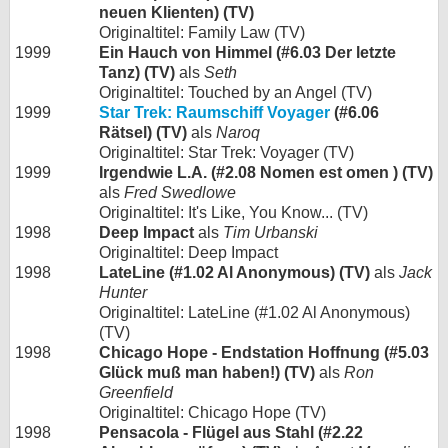
neuen Klienten) (TV)
Originaltitel: Family Law (TV)
1999
Ein Hauch von Himmel (#6.03 Der letzte
Tanz) (TV)
als
Seth
Originaltitel: Touched by an Angel (TV)
1999
Star Trek: Raumschiff Voyager
(#6.06
Rätsel) (TV)
als
Naroq
Originaltitel: Star Trek: Voyager (TV)
1999
Irgendwie L.A. (#2.08 Nomen est omen ) (TV)
als
Fred Swedlowe
Originaltitel: It's Like, You Know... (TV)
1998
Deep Impact
als
Tim Urbanski
Originaltitel: Deep Impact
1998
LateLine (#1.02 Al Anonymous) (TV)
als
Jack
Hunter
Originaltitel: LateLine (#1.02 Al Anonymous)
(TV)
1998
Chicago Hope - Endstation Hoffnung (#5.03
Glück muß man haben!) (TV)
als
Ron
Greenfield
Originaltitel: Chicago Hope (TV)
1998
Pensacola - Flügel aus Stahl (#2.22