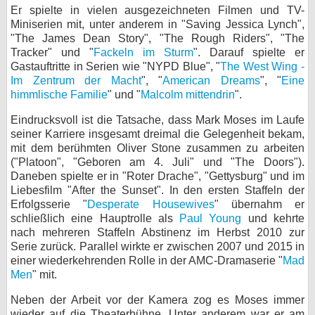
Er spielte in vielen ausgezeichneten Filmen und TV-
bei X
Miniserien mit, unter anderem in "Saving Jessica Lynch",
"The James Dean Story", "The Rough Riders", "The
bei Facebook
Tracker" und "
Fackeln im Sturm
". Darauf spielte er
Gastauftritte in Serien wie "NYPD Blue", "
The West Wing -
Im Zentrum der Macht
", "
American Dreams
", "
Eine
himmlische Familie
" und "
Malcolm mittendrin
".
Kontakt
Eindrucksvoll ist die Tatsache, dass Mark Moses im Laufe
Nutzungsbedingungen
seiner Karriere insgesamt dreimal die Gelegenheit bekam,
mit dem berühmten Oliver Stone zusammen zu arbeiten
Datenschutz
("Platoon", "Geboren am 4. Juli" und "The Doors").
Daneben spielte er in "Roter Drache", "Gettysburg" und im
Cookie-Einstellungen
Liebesfilm "After the Sunset". In den ersten Staffeln der
Erfolgsserie "
Desperate Housewives
" übernahm er
Impressum
schließlich eine Hauptrolle als
Paul Young
und kehrte
nach mehreren Staffeln Abstinenz im Herbst 2010 zur
Desktop-Ansicht
Serie zurück. Parallel wirkte er zwischen 2007 und 2015 in
myFanbase
einer wiederkehrenden Rolle in der AMC-Dramaserie "
Mad
Men
" mit.
Neben der Arbeit vor der Kamera zog es Moses immer
wieder auf die Theaterbühne. Unter anderem war er am