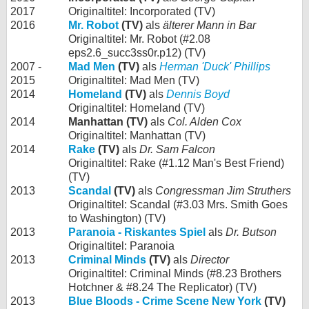
2017
Originaltitel: Incorporated (TV)
2016
Mr. Robot
(TV)
als
älterer Mann in Bar
Originaltitel: Mr. Robot (#2.08
eps2.6_succ3ss0r.p12) (TV)
2007 -
Mad Men
(TV)
als
Herman 'Duck' Phillips
2015
Originaltitel: Mad Men (TV)
2014
Homeland
(TV)
als
Dennis Boyd
Originaltitel: Homeland (TV)
2014
Manhattan (TV)
als
Col. Alden Cox
Originaltitel: Manhattan (TV)
2014
Rake
(TV)
als
Dr. Sam Falcon
Originaltitel: Rake (#1.12 Man's Best Friend)
(TV)
2013
Scandal
(TV)
als
Congressman Jim Struthers
Originaltitel: Scandal (#3.03 Mrs. Smith Goes
to Washington) (TV)
2013
Paranoia - Riskantes Spiel
als
Dr. Butson
Originaltitel: Paranoia
2013
Criminal Minds
(TV)
als
Director
Originaltitel: Criminal Minds (#8.23 Brothers
Hotchner & #8.24 The Replicator) (TV)
2013
Blue Bloods - Crime Scene New York
(TV)