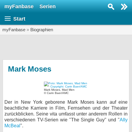
myFanbase
Serien
Serie suchen...
Start
Home
SERIEN
myFanbase
»
Biographien
Serien
Kolumnen
Interviews
Mark Moses
Veranstaltungen
KULTUR
Mark Moses, Mad Men
© Carin Baer/AMC
Specials
Der in New York geborene Mark Moses kann auf eine
SERVICE
beachtliche Karriere in Film, Fernsehen und der Theater
zurückblicken. Seine vita umfasst unter anderem Rollen in
Gewinnspiele
verschiedenen TV-Serien wie "The Single Guy" und "
Ally
McBeal
".
Forum