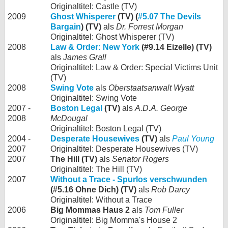
Originaltitel: Castle (TV)
2009
Ghost Whisperer
(TV) (
#5.07 The Devils
Bargain
) (TV)
als
Dr. Forrest Morgan
Originaltitel: Ghost Whisperer (TV)
2008
Law & Order: New York
(#9.14 Eizelle) (TV)
als
James Grall
Originaltitel: Law & Order: Special Victims Unit
(TV)
2008
Swing Vote
als
Oberstaatsanwalt Wyatt
Originaltitel: Swing Vote
2007 -
Boston Legal
(TV)
als
A.D.A. George
2008
McDougal
Originaltitel: Boston Legal (TV)
2004 -
Desperate Housewives
(TV)
als
Paul Young
2007
Originaltitel: Desperate Housewives (TV)
2007
The Hill (TV)
als
Senator Rogers
Originaltitel: The Hill (TV)
2007
Without a Trace - Spurlos verschwunden
(#5.16 Ohne Dich) (TV)
als
Rob Darcy
Originaltitel: Without a Trace
2006
Big Mommas Haus 2
als
Tom Fuller
Originaltitel: Big Momma's House 2