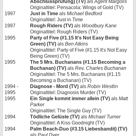
Abschlussprüfung) (TV)
als
Agent Margolis
Originaltitel: Pensacola: Wings of Gold (TV)
1997
Just in Time
als
Michael Bedford
Originaltitel: Just in Time
1997
Rough Riders (TV)
als
Woodbury Kane
Originaltitel: Rough Riders (TV)
1995
Party of Five (#1.15 It's Not Easy Being
Green) (TV)
als
Ben Atkins
Originaltitel: Party of Five (#1.15 It's Not Easy
Being Green) (TV)
1995
The 5 Mrs. Buchanans (#1.15 Becoming a
Buchanan) (TV)
als
Rev. Charles Buchanan
Originaltitel: The 5 Mrs. Buchanans (#1.15
Becoming a Buchanan) (TV)
1994 -
Diagnose - Mord (TV)
als
Robin Westlin
1995
Originaltitel: Diagnosis Murder (TV)
1995
Ein Single kommt immer allein (TV)
als
Matt
Parker
Originaltitel: The Single Guy (TV)
1994
Tödliche Gelüste (TV)
als
Michael Turner
Originaltitel: A Kiss Goodnight (TV)
1994
Palm Beach-Duo (#3.15 Liebesbandit) (TV)
als
Paul Dyer