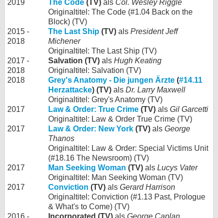
2019
The Code
(TV)
als
Col. Wesley Riggle
Originaltitel: The Code (#1.04 Back on the
Block) (TV)
2015 -
The Last Ship
(TV)
als
President Jeff
2018
Michener
Originaltitel: The Last Ship (TV)
2017 -
Salvation (TV)
als
Hugh Keating
2018
Originaltitel: Salvation (TV)
2018
Grey's Anatomy - Die jungen Ärzte
(
#14.11
Herzattacke
) (TV)
als
Dr. Larry Maxwell
Originaltitel: Grey's Anatomy (TV)
2017
Law & Order: True Crime
(TV)
als
Gil Garcetti
Originaltitel: Law & Order True Crime (TV)
2017
Law & Order: New York
(TV)
als
George
Thanos
Originaltitel: Law & Order: Special Victims Unit
(#18.16 The Newsroom) (TV)
2017
Man Seeking Woman
(TV)
als
Lucys Vater
Originaltitel: Man Seeking Woman (TV)
2017
Conviction
(TV)
als
Gerard Harrison
Originaltitel: Conviction (#1.13 Past, Prologue
& What's to Come) (TV)
2016 -
Incorporated (TV)
als
George Caplan