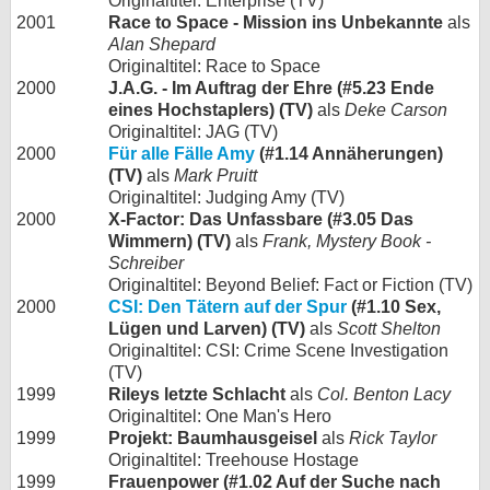
Originaltitel: Enterprise (TV)
2001
Race to Space - Mission ins Unbekannte
als
Alan Shepard
Originaltitel: Race to Space
2000
J.A.G. - Im Auftrag der Ehre (#5.23 Ende
eines Hochstaplers) (TV)
als
Deke Carson
Originaltitel: JAG (TV)
2000
Für alle Fälle Amy
(#1.14 Annäherungen)
(TV)
als
Mark Pruitt
Originaltitel: Judging Amy (TV)
2000
X-Factor: Das Unfassbare (#3.05 Das
Wimmern) (TV)
als
Frank, Mystery Book -
Schreiber
Originaltitel: Beyond Belief: Fact or Fiction (TV)
2000
CSI: Den Tätern auf der Spur
(#1.10 Sex,
Lügen und Larven) (TV)
als
Scott Shelton
Originaltitel: CSI: Crime Scene Investigation
(TV)
1999
Rileys letzte Schlacht
als
Col. Benton Lacy
Originaltitel: One Man's Hero
1999
Projekt: Baumhausgeisel
als
Rick Taylor
Originaltitel: Treehouse Hostage
1999
Frauenpower (#1.02 Auf der Suche nach