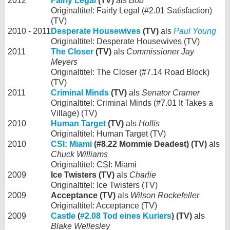
2012
Fairly Legal
(TV)
als
Bob
Originaltitel: Fairly Legal (#2.01 Satisfaction)
(TV)
2010 - 2011
Desperate Housewives
(TV)
als
Paul Young
Originaltitel: Desperate Housewives (TV)
2011
The Closer
(TV)
als
Commissioner Jay
Meyers
Originaltitel: The Closer (#7.14 Road Block)
(TV)
2011
Criminal Minds
(TV)
als
Senator Cramer
Originaltitel: Criminal Minds (#7.01 It Takes a
Village) (TV)
2010
Human Target
(TV)
als
Hollis
Originaltitel: Human Target (TV)
2010
CSI: Miami
(#8.22 Mommie Deadest) (TV)
als
Chuck Williams
Originaltitel: CSI: Miami
2009
Ice Twisters (TV)
als
Charlie
Originaltitel: Ice Twisters (TV)
2009
Acceptance (TV)
als
Wilson Rockefeller
Originaltitel: Acceptance (TV)
2009
Castle
(
#2.08 Tod eines Kuriers
) (TV)
als
Blake Wellesley