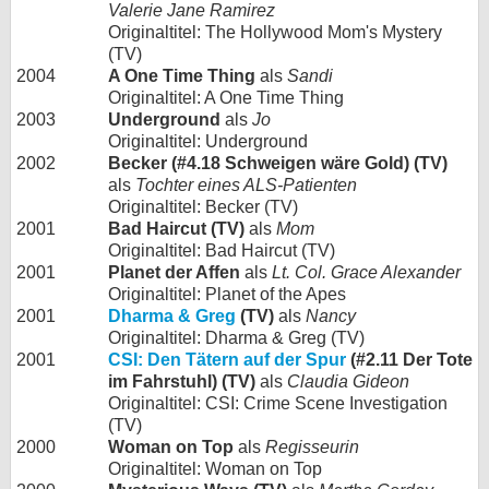
Valerie Jane Ramirez
Originaltitel: The Hollywood Mom's Mystery
(TV)
2004
A One Time Thing
als
Sandi
Originaltitel: A One Time Thing
2003
Underground
als
Jo
Originaltitel: Underground
2002
Becker (#4.18 Schweigen wäre Gold) (TV)
als
Tochter eines ALS-Patienten
Originaltitel: Becker (TV)
2001
Bad Haircut (TV)
als
Mom
Originaltitel: Bad Haircut (TV)
2001
Planet der Affen
als
Lt. Col. Grace Alexander
Originaltitel: Planet of the Apes
2001
Dharma & Greg
(TV)
als
Nancy
Originaltitel: Dharma & Greg (TV)
2001
CSI: Den Tätern auf der Spur
(#2.11 Der Tote
im Fahrstuhl) (TV)
als
Claudia Gideon
Originaltitel: CSI: Crime Scene Investigation
(TV)
2000
Woman on Top
als
Regisseurin
Originaltitel: Woman on Top