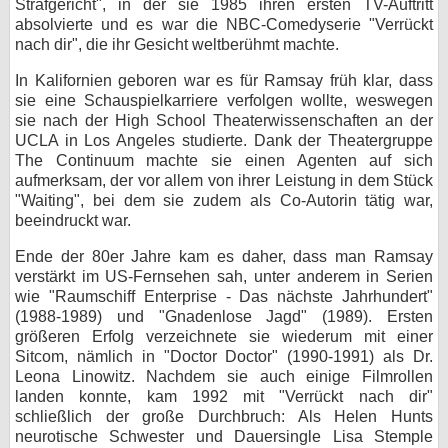
Strafgericht", in der sie 1985 ihren ersten TV-Auftritt
absolvierte und es war die NBC-Comedyserie "Verrückt
bei X
nach dir", die ihr Gesicht weltberühmt machte.
bei Facebook
In Kalifornien geboren war es für Ramsay früh klar, dass
sie eine Schauspielkarriere verfolgen wollte, weswegen
sie nach der High School Theaterwissenschaften an der
Kontakt
UCLA in Los Angeles studierte. Dank der Theatergruppe
The Continuum machte sie einen Agenten auf sich
Nutzungsbedingungen
aufmerksam, der vor allem von ihrer Leistung in dem Stück
"Waiting", bei dem sie zudem als Co-Autorin tätig war,
beeindruckt war.
Datenschutz
Ende der 80er Jahre kam es daher, dass man Ramsay
Cookie-Einstellungen
verstärkt im US-Fernsehen sah, unter anderem in Serien
wie "Raumschiff Enterprise - Das nächste Jahrhundert"
Impressum
(1988-1989) und "Gnadenlose Jagd" (1989). Ersten
größeren Erfolg verzeichnete sie wiederum mit einer
Desktop-Ansicht
Sitcom, nämlich in "Doctor Doctor" (1990-1991) als Dr.
myFanbase
Leona Linowitz. Nachdem sie auch einige Filmrollen
landen konnte, kam 1992 mit "Verrückt nach dir"
schließlich der große Durchbruch: Als Helen Hunts
neurotische Schwester und Dauersingle Lisa Stemple