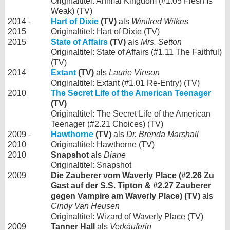
Originaltitel: Animal Kingdom (#1.05 Flesh Is
Weak) (TV)
2014 -
Hart of Dixie
(TV)
als
Winifred Wilkes
2015
Originaltitel: Hart of Dixie (TV)
2015
State of Affairs
(TV)
als
Mrs. Setton
Originaltitel: State of Affairs (#1.11 The Faithful)
(TV)
2014
Extant
(TV)
als
Laurie Vinson
Originaltitel: Extant (#1.01 Re-Entry) (TV)
2010
The Secret Life of the American Teenager
(TV)
Originaltitel: The Secret Life of the American
Teenager (#2.21 Choices) (TV)
2009 -
Hawthorne
(TV)
als
Dr. Brenda Marshall
2010
Originaltitel: Hawthorne (TV)
2010
Snapshot
als
Diane
Originaltitel: Snapshot
2009
Die Zauberer vom Waverly Place (#2.26 Zu
Gast auf der S.S. Tipton & #2.27 Zauberer
gegen Vampire am Waverly Place) (TV)
als
Cindy Van Heusen
Originaltitel: Wizard of Waverly Place (TV)
2009
Tanner Hall
als
Verkäuferin