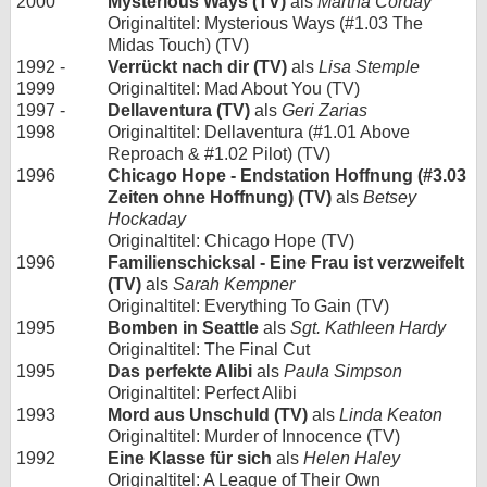
2000
Mysterious Ways (TV)
als
Martha Corday
Originaltitel: Mysterious Ways (#1.03 The
Midas Touch) (TV)
1992 -
Verrückt nach dir (TV)
als
Lisa Stemple
1999
Originaltitel: Mad About You (TV)
1997 -
Dellaventura (TV)
als
Geri Zarias
1998
Originaltitel: Dellaventura (#1.01 Above
Reproach & #1.02 Pilot) (TV)
1996
Chicago Hope - Endstation Hoffnung (#3.03
Zeiten ohne Hoffnung) (TV)
als
Betsey
Hockaday
Originaltitel: Chicago Hope (TV)
1996
Familienschicksal - Eine Frau ist verzweifelt
(TV)
als
Sarah Kempner
Originaltitel: Everything To Gain (TV)
1995
Bomben in Seattle
als
Sgt. Kathleen Hardy
Originaltitel: The Final Cut
1995
Das perfekte Alibi
als
Paula Simpson
Originaltitel: Perfect Alibi
1993
Mord aus Unschuld (TV)
als
Linda Keaton
Originaltitel: Murder of Innocence (TV)
1992
Eine Klasse für sich
als
Helen Haley
Originaltitel: A League of Their Own