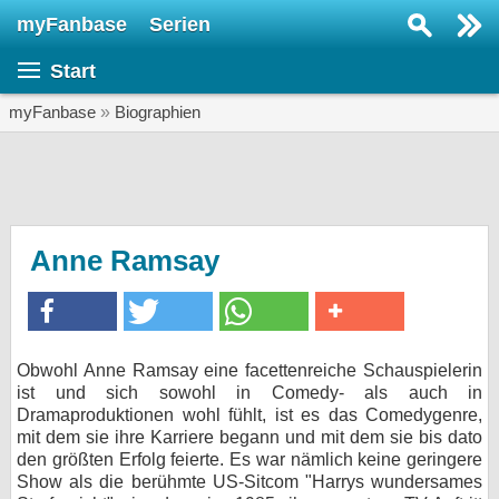
myFanbase
Serien
Serie suchen...
Start
Home
SERIEN
myFanbase
»
Biographien
Serien
Kolumnen
Interviews
Anne Ramsay
Veranstaltungen
KULTUR
Specials
Obwohl Anne Ramsay eine facettenreiche Schauspielerin
ist und sich sowohl in Comedy- als auch in
SERVICE
Dramaproduktionen wohl fühlt, ist es das Comedygenre,
Gewinnspiele
mit dem sie ihre Karriere begann und mit dem sie bis dato
den größten Erfolg feierte. Es war nämlich keine geringere
Show als die berühmte US-Sitcom "Harrys wundersames
Forum