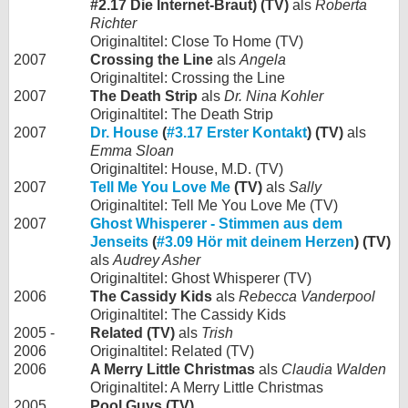
#2.17 Die Internet-Braut) (TV)
als
Roberta
Richter
Originaltitel: Close To Home (TV)
2007
Crossing the Line
als
Angela
Originaltitel: Crossing the Line
2007
The Death Strip
als
Dr. Nina Kohler
Originaltitel: The Death Strip
2007
Dr. House
(
#3.17 Erster Kontakt
) (TV)
als
Emma Sloan
Originaltitel: House, M.D. (TV)
2007
Tell Me You Love Me
(TV)
als
Sally
Originaltitel: Tell Me You Love Me (TV)
2007
Ghost Whisperer - Stimmen aus dem
Jenseits
(
#3.09 Hör mit deinem Herzen
) (TV)
als
Audrey Asher
Originaltitel: Ghost Whisperer (TV)
2006
The Cassidy Kids
als
Rebecca Vanderpool
Originaltitel: The Cassidy Kids
2005 -
Related (TV)
als
Trish
2006
Originaltitel: Related (TV)
2006
A Merry Little Christmas
als
Claudia Walden
Originaltitel: A Merry Little Christmas
2005
Pool Guys (TV)