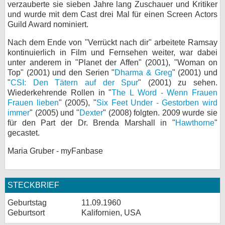
verzauberte sie sieben Jahre lang Zuschauer und Kritiker
und wurde mit dem Cast drei Mal für einen Screen Actors
Guild Award nominiert.
Nach dem Ende von "Verrückt nach dir" arbeitete Ramsay
kontinuierlich in Film und Fernsehen weiter, war dabei
unter anderem in "Planet der Affen" (2001), "Woman on
Top" (2001) und den Serien "
Dharma & Greg
" (2001) und
"
CSI: Den Tätern auf der Spur
" (2001) zu sehen.
Wiederkehrende Rollen in "
The L Word - Wenn Frauen
Frauen lieben
" (2005), "
Six Feet Under - Gestorben wird
immer
" (2005) und "
Dexter
" (2008) folgten. 2009 wurde sie
für den Part der Dr. Brenda Marshall in "
Hawthorne
"
gecastet.
Maria Gruber - myFanbase
STECKBRIEF
Geburtstag
11.09.1960
Geburtsort
Kalifornien, USA