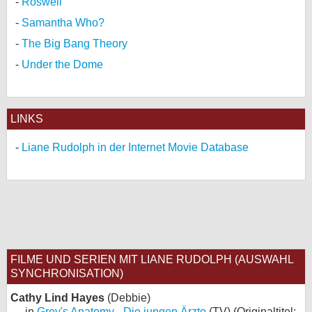
Roswell
Samantha Who?
The Big Bang Theory
Under the Dome
LINKS
Liane Rudolph in der Internet Movie Database
FILME UND SERIEN MIT LIANE RUDOLPH (AUSWAHL
SYNCHRONISATION)
Cathy Lind Hayes
(Debbie)
in
Grey's Anatomy - Die jungen Ärzte
(TV) (Originaltitel: