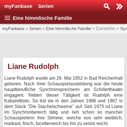
myFanbase
Serien
Serie suchen...
Eine himmlische Familie
Home
SERIEN
myFanbase
»
Serien
»
Eine himmlische Familie
» Darsteller »
Syn
Serien
Kolumnen
Interviews
Liane Rudolph
Veranstaltungen
Liane Rudolph wurde am 26. Mai 1952 in Bad Reichenhall
KULTUR
geboren. Nach ihrer Schauspielausbildung war die heute
hauptberufliche Synchronsprecherin am Schillertheater
Specials
engagiert. Neben dieser Tätigkeit ist Rudolph eine
Kabarettistin. So trat sie in den Jahren 1986 und 1987 in
SERVICE
dem Stück "Die Stachelschweine" auf. Seit 1975 ist Liane
Gewinnspiele
im Synchronbereich tätig und lieh schon so mancher
Schauspielerin ihre Stimme, welche von sehr weiblich,
Forum
markant, frisch, facettenreich bis hin zu seriös reicht.