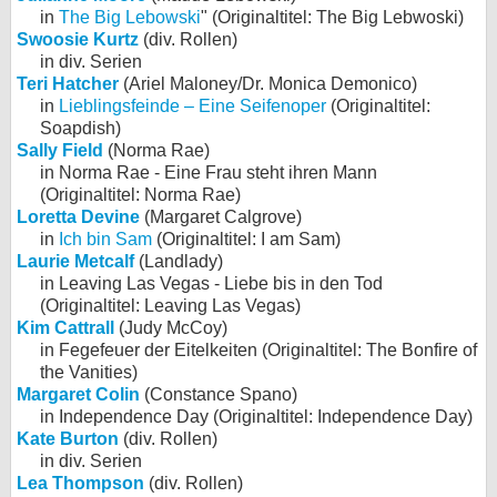
in
The Big Lebowski
" (Originaltitel: The Big Lebwoski)
Swoosie Kurtz
(div. Rollen)
in div. Serien
Teri Hatcher
(Ariel Maloney/Dr. Monica Demonico)
in
Lieblingsfeinde – Eine Seifenoper
(Originaltitel:
Soapdish)
Sally Field
(Norma Rae)
in Norma Rae - Eine Frau steht ihren Mann
(Originaltitel: Norma Rae)
Loretta Devine
(Margaret Calgrove)
in
Ich bin Sam
(Originaltitel: I am Sam)
Laurie Metcalf
(Landlady)
in Leaving Las Vegas - Liebe bis in den Tod
(Originaltitel: Leaving Las Vegas)
Kim Cattrall
(Judy McCoy)
in Fegefeuer der Eitelkeiten (Originaltitel: The Bonfire of
the Vanities)
Margaret Colin
(Constance Spano)
in Independence Day (Originaltitel: Independence Day)
Kate Burton
(div. Rollen)
in div. Serien
Lea Thompson
(div. Rollen)