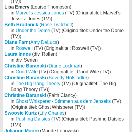
(TV))
Lisa Emery
(Louise Thompson)
in
Marvel's Jessica Jones
(TV) (Originaltitel: Marvel's
Jessica Jones (TV))
Beth Broderick
(
Rose Twitchell
)
in
Under the Dome
(TV) (Originaltitel: Under the Dome
(TV))
Diane Farr
(
Amy DeLuca
)
in
Roswell
(TV) (Originaltitel: Roswell (TV))
Laura Innes
(div. Rollen)
in div. Serien
Christine Baranski
(
Diane Lockhart
)
in
Good Wife
(TV) (Originaltitel: Good Wife (TV))
Christine Baranski
(
Beverly Hofstadter
)
in
The Big Bang Theory
(TV) (Originaltitel: The Big
Bang Theory (TV))
Christine Baranski
(Faith Clancy)
in
Ghost Whisperer - Stimmen aus dem Jenseits
(TV)
(Originaltitel: Ghost Whisperer (TV))
Swoosie Kurtz
(
Lily Charles
)
in
Pushing Daisies
(TV) (Originaltitel: Pushing Daisies
(TV))
Julianne Moore
(Maude Lebowski)