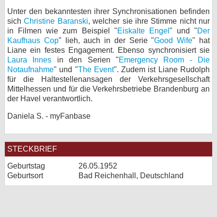
Unter den bekanntesten ihrer Synchronisationen befinden
bei X
sich
Christine Baranski
, welcher sie ihre Stimme nicht nur
in Filmen wie zum Beispiel "
Eiskalte Engel
" und "
Der
bei Facebook
Kaufhaus Cop
" lieh, auch in der Serie "
Good Wife
" hat
Liane ein festes Engagement. Ebenso synchronisiert sie
Laura Innes
in den Serien "
Emergency Room - Die
Kontakt
Notaufnahme
" und "
The Event
". Zudem ist Liane Rudolph
für die Haltestellenansagen der Verkehrsgesellschaft
Nutzungsbedingungen
Mittelhessen und für die Verkehrsbetriebe Brandenburg an
der Havel verantwortlich.
Datenschutz
Daniela S. - myFanbase
Cookie-Einstellungen
STECKBRIEF
Impressum
Geburtstag
26.05.1952
Desktop-Ansicht
Geburtsort
Bad Reichenhall, Deutschland
myFanbase