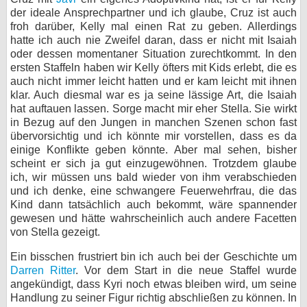
der ideale Ansprechpartner und ich glaube, Cruz ist auch
froh darüber, Kelly mal einen Rat zu geben. Allerdings
hatte ich auch nie Zweifel daran, dass er nicht mit Isaiah
oder dessen momentaner Situation zurechtkommt. In den
ersten Staffeln haben wir Kelly öfters mit Kids erlebt, die es
auch nicht immer leicht hatten und er kam leicht mit ihnen
klar. Auch diesmal war es ja seine lässige Art, die Isaiah
hat auftauen lassen. Sorge macht mir eher Stella. Sie wirkt
in Bezug auf den Jungen in manchen Szenen schon fast
übervorsichtig und ich könnte mir vorstellen, dass es da
einige Konflikte geben könnte. Aber mal sehen, bisher
scheint er sich ja gut einzugewöhnen. Trotzdem glaube
ich, wir müssen uns bald wieder von ihm verabschieden
und ich denke, eine schwangere Feuerwehrfrau, die das
Kind dann tatsächlich auch bekommt, wäre spannender
gewesen und hätte wahrscheinlich auch andere Facetten
von Stella gezeigt.
Ein bisschen frustriert bin ich auch bei der Geschichte um
Darren Ritter
. Vor dem Start in die neue Staffel wurde
angekündigt, dass Kyri noch etwas bleiben wird, um seine
Handlung zu seiner Figur richtig abschließen zu können. In