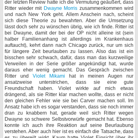
der letzten Review hatte ich die Vermutung geäußert, dass
Ritter wieder mit
Dwayne Morris
zusammenkommen wird
und nach New York geht. Allem Anschein nach, scheint
sich diese Theorie zu bewahrten. Aber die Umsetzung
lässt doch sehr zu wünschen übrig, wie ich finde. Ritter ist
bei Dwayne, damit der bei der OP nicht alleine ist (sein
halber Familienanhang ist allerdings im Krankenhaus
auftaucht), kehrt dann nach Chicago zurück, nur um sich
für längere Zeit beurlauben zu lassen. Also das ist ein
bisschen sehr schwach, dafür, dass man das kurzweilige
Verweilen in der Serie größer angekündigt hat, wurde
daraus eher wenig gemacht. Das Gespräch zwischen
Ritter und
Violet Mikami
hat in meinen Augen nur
ansatzweise unterstrichen, dass sie eine gute
Freundschaft haben. Violet wirkte auf mich etwas
drängend, als sie Ritter klar machen wollte, dass er nicht
den gleichen Fehler wie sie bei Carver machen soll. Im
Ansatz habe ich es sogar verstanden, dass sie noch immer
dran zu knabbern hat, gerade weil sich Ritter wegen
Dwayne so schwere Selbstvorwürfe gemacht hat. Ebenso
konnte ich auch ihre Reaktion auf seine Beurlaubung
verstehen. Aber auch hier ist es einfach die Tatsache, dass
es zu übereilt wirkt. Kaum hatte Violet Einsicht über ihr