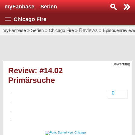
myFanbase
Serien
Serie suchen...
Chicago Fire
Home
SERIEN
myFanbase
»
Serien
»
Chicago Fire
» Reviews »
Episodenreview
Serien
Kolumnen
Bewertung
Interviews
Review: #14.02
Primärsuche
Veranstaltungen
KULTUR
0
Specials
SERVICE
Gewinnspiele
Forum