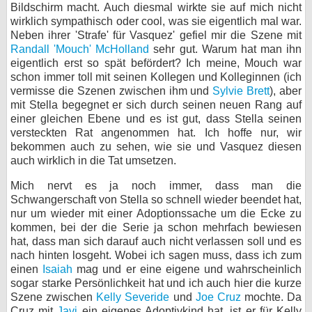
Bildschirm macht. Auch diesmal wirkte sie auf mich nicht
wirklich sympathisch oder cool, was sie eigentlich mal war.
Neben ihrer 'Strafe' für Vasquez' gefiel mir die Szene mit
Randall 'Mouch' McHolland
sehr gut. Warum hat man ihn
eigentlich erst so spät befördert? Ich meine, Mouch war
schon immer toll mit seinen Kollegen und Kolleginnen (ich
vermisse die Szenen zwischen ihm und
Sylvie Brett
), aber
mit Stella begegnet er sich durch seinen neuen Rang auf
einer gleichen Ebene und es ist gut, dass Stella seinen
versteckten Rat angenommen hat. Ich hoffe nur, wir
bekommen auch zu sehen, wie sie und Vasquez diesen
auch wirklich in die Tat umsetzen.
Mich nervt es ja noch immer, dass man die
Schwangerschaft von Stella so schnell wieder beendet hat,
nur um wieder mit einer Adoptionssache um die Ecke zu
kommen, bei der die Serie ja schon mehrfach bewiesen
hat, dass man sich darauf auch nicht verlassen soll und es
nach hinten losgeht. Wobei ich sagen muss, dass ich zum
einen
Isaiah
mag und er eine eigene und wahrscheinlich
sogar starke Persönlichkeit hat und ich auch hier die kurze
Szene zwischen
Kelly Severide
und
Joe Cruz
mochte. Da
Cruz mit
Javi
ein eigenes Adoptivkind hat, ist er für Kelly