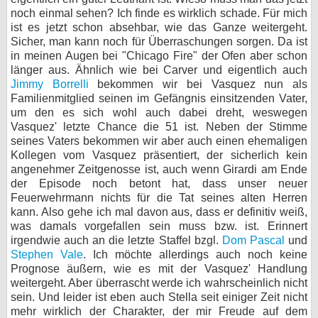
noch einmal sehen? Ich finde es wirklich schade. Für mich
ist es jetzt schon absehbar, wie das Ganze weitergeht.
Sicher, man kann noch für Überraschungen sorgen. Da ist
in meinen Augen bei "Chicago Fire" der Ofen aber schon
länger aus. Ähnlich wie bei Carver und eigentlich auch
Jimmy Borrelli
bekommen wir bei Vasquez nun als
Familienmitglied seinen im Gefängnis einsitzenden Vater,
um den es sich wohl auch dabei dreht, weswegen
Vasquez' letzte Chance die 51 ist. Neben der Stimme
seines Vaters bekommen wir aber auch einen ehemaligen
Kollegen vom Vasquez präsentiert, der sicherlich kein
angenehmer Zeitgenosse ist, auch wenn Girardi am Ende
der Episode noch betont hat, dass unser neuer
Feuerwehrmann nichts für die Tat seines alten Herren
kann. Also gehe ich mal davon aus, dass er definitiv weiß,
was damals vorgefallen sein muss bzw. ist. Erinnert
irgendwie auch an die letzte Staffel bzgl.
Dom Pascal
und
Stephen Vale
. Ich möchte allerdings auch noch keine
Prognose äußern, wie es mit der Vasquez' Handlung
weitergeht. Aber überrascht werde ich wahrscheinlich nicht
sein. Und leider ist eben auch Stella seit einiger Zeit nicht
mehr wirklich der Charakter, der mir Freude auf dem