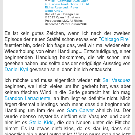
bei X
Daniel Kyri, Chicago Fire
© 2025 Open 4 Business
bei Facebook
Productions LLC. All Rights
Reserved.; Peter Gordon/NBC
Es ist kein gutes Zeichen, wenn ich nach der zweiten
Episode der neuen Staffel schon etwas von "
Chicago Fire
"
Kontakt
frustriert bin, oder? Ich frage das, weil wir mal wieder eine
Wiederholung von einer Handlung... Entschuldigung, einer
Nutzungsbedingungen
beginnenden Handlung bekommen, die wir schon mal
gesehen haben und sollte das der endgültige Ausstieg von
Datenschutz
Daniel Kyri
gewesen sein, dann bin ich enttäuscht.
Cookie-Einstellungen
Ich möchte und muss eigentlich wieder mit
Sal Vasquez
beginnen, weil sich vieles um ihn gedreht hat, was aber
keinen frischen Wind in die Serie gebracht hat. Ich mag
Impressum
Brandon Larracuente
, an ihm liegt es definitiv nicht. Mich
Desktop-Ansicht
ärgert diesmal allerdings noch mehr, dass die beginnende
Handlung um ihm der von
myFanbase
Sam Carver
ähnlich ist. Der
wurde ebenso mysteriös einführt wie Vasquez und auch
hier ist es
Stella Kidd
, die den Neuen unter die Fittiche
nimmt. Es ist etwas einfallslos, da es klar ist, dass sie
eigentlich ein guter Leutnant ist. Wieso muss man das jetzt