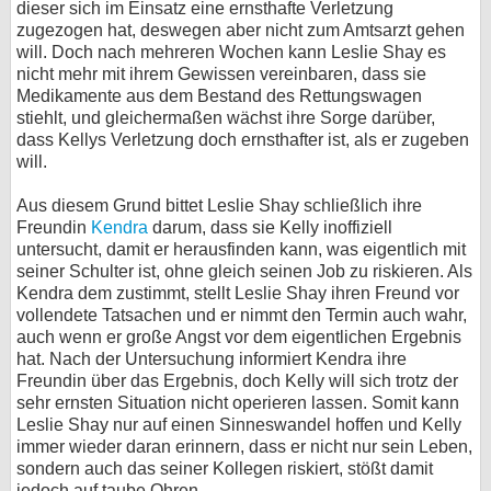
dieser sich im Einsatz eine ernsthafte Verletzung
zugezogen hat, deswegen aber nicht zum Amtsarzt gehen
bei X
will. Doch nach mehreren Wochen kann Leslie Shay es
nicht mehr mit ihrem Gewissen vereinbaren, dass sie
bei Facebook
Medikamente aus dem Bestand des Rettungswagen
stiehlt, und gleichermaßen wächst ihre Sorge darüber,
dass Kellys Verletzung doch ernsthafter ist, als er zugeben
Kontakt
will.
Nutzungsbedingungen
Aus diesem Grund bittet Leslie Shay schließlich ihre
Freundin
Kendra
darum, dass sie Kelly inoffiziell
Datenschutz
untersucht, damit er herausfinden kann, was eigentlich mit
seiner Schulter ist, ohne gleich seinen Job zu riskieren. Als
Cookie-Einstellungen
Kendra dem zustimmt, stellt Leslie Shay ihren Freund vor
vollendete Tatsachen und er nimmt den Termin auch wahr,
auch wenn er große Angst vor dem eigentlichen Ergebnis
Impressum
hat. Nach der Untersuchung informiert Kendra ihre
Desktop-Ansicht
Freundin über das Ergebnis, doch Kelly will sich trotz der
myFanbase
sehr ernsten Situation nicht operieren lassen. Somit kann
Leslie Shay nur auf einen Sinneswandel hoffen und Kelly
immer wieder daran erinnern, dass er nicht nur sein Leben,
sondern auch das seiner Kollegen riskiert, stößt damit
jedoch auf taube Ohren.