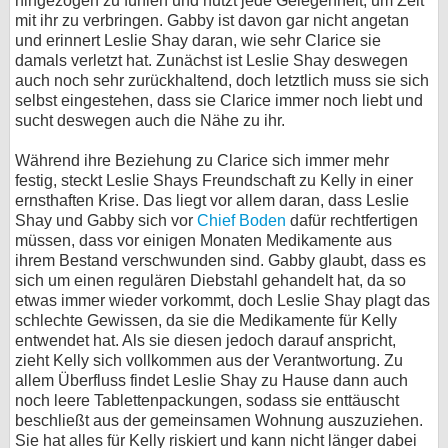
hingezogen zu fühlen und nutzt jede Gelegenheit, um Zeit
mit ihr zu verbringen. Gabby ist davon gar nicht angetan
und erinnert Leslie Shay daran, wie sehr Clarice sie
damals verletzt hat. Zunächst ist Leslie Shay deswegen
auch noch sehr zurückhaltend, doch letztlich muss sie sich
selbst eingestehen, dass sie Clarice immer noch liebt und
sucht deswegen auch die Nähe zu ihr.
Während ihre Beziehung zu Clarice sich immer mehr
festig, steckt Leslie Shays Freundschaft zu Kelly in einer
ernsthaften Krise. Das liegt vor allem daran, dass Leslie
Shay und Gabby sich vor
Chief Boden
dafür rechtfertigen
müssen, dass vor einigen Monaten Medikamente aus
ihrem Bestand verschwunden sind. Gabby glaubt, dass es
sich um einen regulären Diebstahl gehandelt hat, da so
etwas immer wieder vorkommt, doch Leslie Shay plagt das
schlechte Gewissen, da sie die Medikamente für Kelly
entwendet hat. Als sie diesen jedoch darauf anspricht,
zieht Kelly sich vollkommen aus der Verantwortung. Zu
allem Überfluss findet Leslie Shay zu Hause dann auch
noch leere Tablettenpackungen, sodass sie enttäuscht
beschließt aus der gemeinsamen Wohnung auszuziehen.
Sie hat alles für Kelly riskiert und kann nicht länger dabei