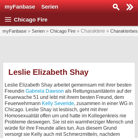
myFanbase
Serien
Serie suchen...
Chicago Fire
Home
SERIEN
myFanbase
»
Serien
»
Chicago Fire
» Charaktere »
Charakterbes
Serien
Kolumnen
Interviews
Leslie Elizabeth Shay
Veranstaltungen
Leslie Elizabeth Shay arbeitet gemeinsam mit ihrer besten
KULTUR
Freundin
Gabriela Dawson
als Rettungssanitäterin auf der
Feuerwache 51 und lebt mit ihrem besten Freund, dem
Specials
Feuerwehrmann
Kelly Severide
, zusammen in einer WG in
Chicago. Leslie Shay ist lesbisch, geht mit ihrer
SERVICE
Homosexualität offen um und hatte im Kollegenkreis nie
Gewinnspiele
Probleme deswegen. Sie ist ein warmherziger Mensch und
würde für ihre Freunde alles tun. Aus diesem Grund
Forum
versorgt sie Kelly auch mit Schmerzmitteln, nachdem