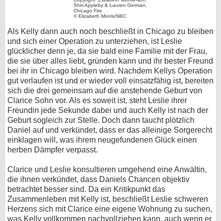
Shiri Appleby & Lauren German,
Chicago Fire
© Elizabeth Morris/NBC
Als Kelly dann auch noch beschließt in Chicago zu bleiben
und sich einer Operation zu unterziehen, ist Leslie
glücklicher denn je, da sie bald eine Familie mit der Frau,
die sie über alles liebt, gründen kann und ihr bester Freund
bei ihr in Chicago bleiben wird. Nachdem Kellys Operation
gut verlaufen ist und er wieder voll einsatzfähig ist, bereiten
sich die drei gemeinsam auf die anstehende Geburt von
Clarice Sohn vor. Als es soweit ist, steht Leslie ihrer
Freundin jede Sekunde dabei und auch Kelly ist nach der
Geburt sogleich zur Stelle. Doch dann taucht plötzlich
Daniel auf und verkündet, dass er das alleinige Sorgerecht
einklagen will, was ihrem neugefundenen Glück einen
herben Dämpfer verpasst.
Clarice und Leslie konsultieren umgehend eine Anwältin,
die ihnen verkündet, dass Daniels Chancen objektiv
betrachtet besser sind. Da ein Kritikpunkt das
Zusammenleben mit Kelly ist, beschließt Leslie schweren
Herzens sich mit Clarice eine eigene Wohnung zu suchen,
was Kelly vollkommen nachvollziehen kann, auch wenn er