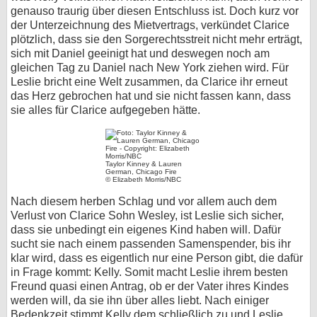
genauso traurig über diesen Entschluss ist. Doch kurz vor
der Unterzeichnung des Mietvertrags, verkündet Clarice
plötzlich, dass sie den Sorgerechtsstreit nicht mehr erträgt,
sich mit Daniel geeinigt hat und deswegen noch am
gleichen Tag zu Daniel nach New York ziehen wird. Für
Leslie bricht eine Welt zusammen, da Clarice ihr erneut
das Herz gebrochen hat und sie nicht fassen kann, dass
sie alles für Clarice aufgegeben hätte.
Taylor Kinney & Lauren
German, Chicago Fire
© Elizabeth Morris/NBC
Nach diesem herben Schlag und vor allem auch dem
Verlust von Clarice Sohn Wesley, ist Leslie sich sicher,
dass sie unbedingt ein eigenes Kind haben will. Dafür
sucht sie nach einem passenden Samenspender, bis ihr
klar wird, dass es eigentlich nur eine Person gibt, die dafür
in Frage kommt: Kelly. Somit macht Leslie ihrem besten
Freund quasi einen Antrag, ob er der Vater ihres Kindes
werden will, da sie ihn über alles liebt. Nach einiger
Bedenkzeit stimmt Kelly dem schließlich zu und Leslie