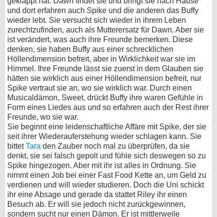
geklappt hat. Dawn findet sie und bringt sie nach Hause
und dort erfahren auch Spike und die anderen das Buffy
wieder lebt. Sie versucht sich wieder in ihrem Leben
zurechtzufinden, auch als Mutterersatz für Dawn. Aber sie
ist verändert, was auch ihre Freunde bemerken. Diese
denken, sie haben Buffy aus einer schrecklichen
Höllendimension befreit, aber in Wirklichkeit war sie im
Himmel. Ihre Freunde lässt sie zuerst in dem Glauben sie
hätten sie wirklich aus einer Höllendimension befreit, nur
Spike vertraut sie an, wo sie wirklich war. Durch einen
Musicaldämon, Sweet, drückt Buffy ihre waren Gefühle in
Form eines Liedes aus und so erfahren auch der Rest ihrer
Freunde, wo sie war.
Sie beginnt eine leidenschaftliche Affäre mit Spike, der sie
seit ihrer Wiederauferstehung wieder schlagen kann. Sie
bittet
Tara
den Zauber noch mal zu überprüfen, da sie
denkt, sie sei falsch gepolt und fühle sich deswegen so zu
Spike hingezogen. Aber mit ihr ist alles in Ordnung. Sie
nimmt einen Job bei einer Fast Food Kette an, um Geld zu
verdienen und will wieder studieren. Doch die Uni schickt
ihr eine Absage und gerade da stattet Riley ihr einen
Besuch ab. Er will sie jedoch nicht zurückgewinnen,
sondern sucht nur einen Dämon. Er ist mittlerweile