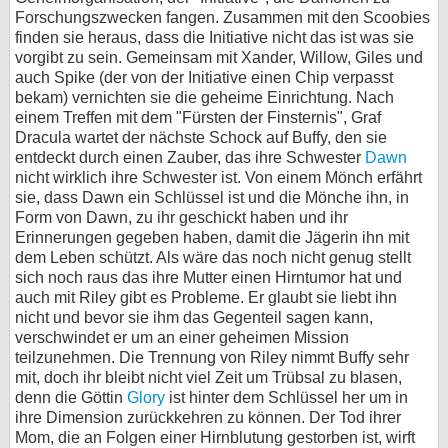
Forschungszwecken fangen. Zusammen mit den Scoobies
finden sie heraus, dass die Initiative nicht das ist was sie
vorgibt zu sein. Gemeinsam mit Xander, Willow, Giles und
auch Spike (der von der Initiative einen Chip verpasst
bekam) vernichten sie die geheime Einrichtung. Nach
einem Treffen mit dem "Fürsten der Finsternis", Graf
Dracula wartet der nächste Schock auf Buffy, den sie
entdeckt durch einen Zauber, das ihre Schwester
Dawn
nicht wirklich ihre Schwester ist. Von einem Mönch erfährt
sie, dass Dawn ein Schlüssel ist und die Mönche ihn, in
Form von Dawn, zu ihr geschickt haben und ihr
Erinnerungen gegeben haben, damit die Jägerin ihn mit
dem Leben schützt. Als wäre das noch nicht genug stellt
sich noch raus das ihre Mutter einen Hirntumor hat und
auch mit Riley gibt es Probleme. Er glaubt sie liebt ihn
nicht und bevor sie ihm das Gegenteil sagen kann,
verschwindet er um an einer geheimen Mission
teilzunehmen. Die Trennung von Riley nimmt Buffy sehr
mit, doch ihr bleibt nicht viel Zeit um Trübsal zu blasen,
denn die Göttin
Glory
ist hinter dem Schlüssel her um in
ihre Dimension zurückkehren zu können. Der Tod ihrer
Mom, die an Folgen einer Hirnblutung gestorben ist, wirft