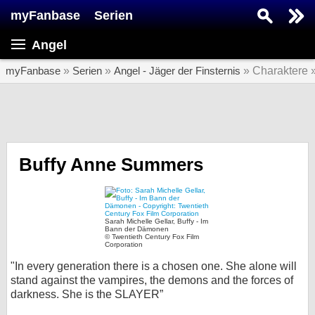
myFanbase
Serien
Serie suchen...
Angel
Home
SERIEN
myFanbase
»
Serien
»
Angel - Jäger der Finsternis
» Charaktere 
Serien
Kolumnen
Interviews
Buffy Anne Summers
Veranstaltungen
KULTUR
Sarah Michelle Gellar, Buffy - Im
Specials
Bann der Dämonen
© Twentieth Century Fox Film
Corporation
SERVICE
"In every generation there is a chosen one. She alone will
Gewinnspiele
stand against the vampires, the demons and the forces of
darkness. She is the SLAYER”
Forum