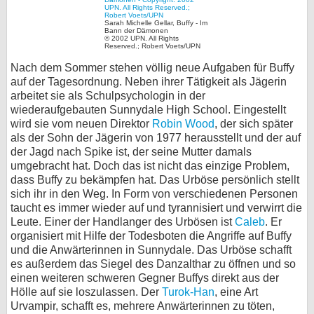
Sarah Michelle Gellar, Buffy - Im
Bann der Dämonen
© 2002 UPN. All Rights
Reserved.; Robert Voets/UPN
Nach dem Sommer stehen völlig neue Aufgaben für Buffy
auf der Tagesordnung. Neben ihrer Tätigkeit als Jägerin
arbeitet sie als Schulpsychologin in der
wiederaufgebauten Sunnydale High School. Eingestellt
wird sie vom neuen Direktor
Robin Wood
, der sich später
als der Sohn der Jägerin von 1977 herausstellt und der auf
der Jagd nach Spike ist, der seine Mutter damals
umgebracht hat. Doch das ist nicht das einzige Problem,
dass Buffy zu bekämpfen hat. Das Urböse persönlich stellt
sich ihr in den Weg. In Form von verschiedenen Personen
taucht es immer wieder auf und tyrannisiert und verwirrt die
Leute. Einer der Handlanger des Urbösen ist
Caleb
. Er
organisiert mit Hilfe der Todesboten die Angriffe auf Buffy
und die Anwärterinnen in Sunnydale. Das Urböse schafft
es außerdem das Siegel des Danzalthar zu öffnen und so
einen weiteren schweren Gegner Buffys direkt aus der
Hölle auf sie loszulassen. Der
Turok-Han
, eine Art
Urvampir, schafft es, mehrere Anwärterinnen zu töten,