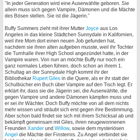
"In jeder Generation wird eine Auserwählte geboren. Sie
bei X
allein muss sich gegen Vampire, Dämonen und die Mächte
des Bösen stellen. Sie ist die Jägerin."
bei Facebook
Buffy Summers zieht mit ihrer Mutter
Joyce
aus Los
Angeles in das kleine Städtchen Sunnydale in Kalifornien,
weil ihre Mom dort einen neuen Job gefunden hat,
Kontakt
nachdem sie ihren alten aufgeben musste, weil ihr Tochter
die Turnhalle ihrer High School angezündet hatte, in der
Nutzungsbedingungen
Vampire waren. Von nun an möchte Buffy nur noch ein
ganz normales Leben führen, doch schon an ihrem 1.
Datenschutz
Schultag an der Sunnydale High kommt ihr der
Bibliothekar
Rupert Giles
in die Quere, als er ihr statt der
Cookie-Einstellungen
Schulbücher ein Buch über Vampire auf den Tisch legt. Er
erklärt ihr, dass sie die Jägerin sei, die Auserwählte, die
Impressum
gegen Vampire und andere Dämonen kämpfen muss und
er sei ihr Wächter. Doch Buffy möchte von all dem nichts
Desktop-Ansicht
mehr wissen und sträubt sich erst gegen ihre Bestimmung.
myFanbase
Aber schon bald findet sie sich mit ihrem Schicksal ab und
bekämpft gemeinsam mit Giles, ihren neugewonnenen
Freunden
Xander
und
Willow
, sowie dem mysteriösen
Angel
die Mächte der Finsternis. Zu Angel verbindet sie