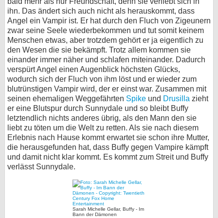
bald mehr als nur Freundschaft, denn sie verliebt sich in
ihn. Das ändert sich auch nicht als herauskommt, dass
Angel ein Vampir ist. Er hat durch den Fluch von Zigeunern
zwar seine Seele wiederbekommen und tut somit keinem
Menschen etwas, aber trotzdem gehört er ja eigentlich zu
den Wesen die sie bekämpft. Trotz allem kommen sie
einander immer näher und schlafen miteinander. Dadurch
verspürt Angel einen Augenblick höchsten Glücks,
wodurch sich der Fluch von ihm löst und er wieder zum
blutrünstigen Vampir wird, der er einst war. Zusammen mit
seinen ehemaligen Weggefährten
Spike
und
Drusilla
zieht
er eine Blutspur durch Sunnydale und so bleibt Buffy
letztendlich nichts anderes übrig, als den Mann den sie
liebt zu töten um die Welt zu retten. Als sie nach diesem
Erlebnis nach Hause kommt erwartet sie schon ihre Mutter,
die herausgefunden hat, dass Buffy gegen Vampire kämpft
und damit nicht klar kommt. Es kommt zum Streit und Buffy
verlässt Sunnydale.
Sarah Michelle Gellar, Buffy - Im
Bann der Dämonen