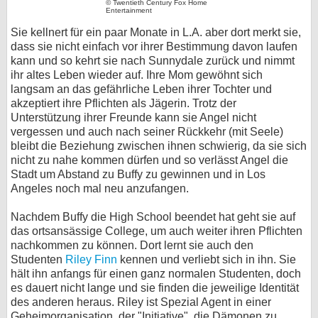
© Twentieth Century Fox Home
Entertainment
Sie kellnert für ein paar Monate in L.A. aber dort merkt sie,
dass sie nicht einfach vor ihrer Bestimmung davon laufen
kann und so kehrt sie nach Sunnydale zurück und nimmt
ihr altes Leben wieder auf. Ihre Mom gewöhnt sich
langsam an das gefährliche Leben ihrer Tochter und
akzeptiert ihre Pflichten als Jägerin. Trotz der
Unterstützung ihrer Freunde kann sie Angel nicht
vergessen und auch nach seiner Rückkehr (mit Seele)
bleibt die Beziehung zwischen ihnen schwierig, da sie sich
nicht zu nahe kommen dürfen und so verlässt Angel die
Stadt um Abstand zu Buffy zu gewinnen und in Los
Angeles noch mal neu anzufangen.
Nachdem Buffy die High School beendet hat geht sie auf
das ortsansässige College, um auch weiter ihren Pflichten
nachkommen zu können. Dort lernt sie auch den
Studenten
Riley Finn
kennen und verliebt sich in ihn. Sie
hält ihn anfangs für einen ganz normalen Studenten, doch
es dauert nicht lange und sie finden die jeweilige Identität
des anderen heraus. Riley ist Spezial Agent in einer
Geheimorganisation, der "Initiative", die Dämonen zu