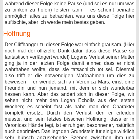
während dieser Folge keine Pause (und sei es nur um was
bei X
zu trinken zu holen) leisten kann – es scheint beinahe
unmöglich alles zu betrachten, was uns diese Folge hier
bei Facebook
auftischte, aber ich werde mein bestes geben.
Hoffnung
Kontakt
Der Cliffhanger zu dieser Folge war einfach grausam. (Hier
noch mal der offizielle Dank dafür, dass diese Pause so
Nutzungsbedingungen
fantastisch verlängert wurde!) Logans Verlust seiner Mutter
ging ja in der letzten Folge damit einher, dass er nicht
Datenschutz
wahrhaben wollte, dass sie tatsächlich tot sei. Diesmal
also trifft er die notwendigen Maßnahmen um dies zu
beweisen – er wendet sich an Veronica Mars, einst eine
Cookie-Einstellungen
Freundin und nun jemand, mit dem er sich wunderbar
hassen kann. Aber das ändert sich in dieser Folge, wir
Impressum
sehen nicht mehr den Logan Echolls aus den ersten
Desktop-Ansicht
Wochen; es scheint fast als habe man den Charakter
komplett ersetzt. Durch den Verlust, den er erleiden
myFanbase
musste, und sein letztes bisschen Hoffnung, dass er in
Veronicas Hände legt, ist er ruhiger, besonnener, natürlich
auch deprimiert. Das legt den Grundstein für einige wirklich
sehr hübsch anzusehende Szenen zwischen ihm und