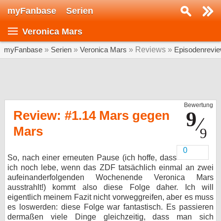
myFanbase
Serien
Serie suchen...
Veronica Mars
Home
SERIEN
myFanbase
»
Serien
»
Veronica Mars
» Reviews »
Episodenrevi
Serien
Kolumnen
Bewertung
Interviews
Review: #1.14 Mars gegen
Mars
Veranstaltungen
KULTUR
0
So, nach einer erneuten Pause (ich hoffe, dass
Specials
ich noch lebe, wenn das ZDF tatsächlich einmal an zwei
SERVICE
aufeinanderfolgenden Wochenende Veronica Mars
ausstrahlt!) kommt also diese Folge daher. Ich will
Gewinnspiele
eigentlich meinem Fazit nicht vorweggreifen, aber es muss
es loswerden: diese Folge war fantastisch. Es passieren
Forum
dermaßen viele Dinge gleichzeitig, dass man sich