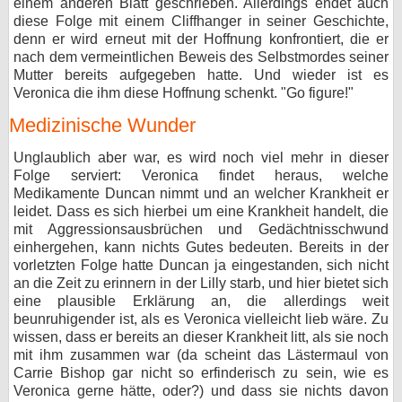
einem anderen Blatt geschrieben. Allerdings endet auch
diese Folge mit einem Cliffhanger in seiner Geschichte,
denn er wird erneut mit der Hoffnung konfrontiert, die er
nach dem vermeintlichen Beweis des Selbstmordes seiner
Mutter bereits aufgegeben hatte. Und wieder ist es
Veronica die ihm diese Hoffnung schenkt. "Go figure!"
Medizinische Wunder
Unglaublich aber war, es wird noch viel mehr in dieser
Folge serviert: Veronica findet heraus, welche
Medikamente Duncan nimmt und an welcher Krankheit er
leidet. Dass es sich hierbei um eine Krankheit handelt, die
mit Aggressionsausbrüchen und Gedächtnisschwund
einhergehen, kann nichts Gutes bedeuten. Bereits in der
vorletzten Folge hatte Duncan ja eingestanden, sich nicht
an die Zeit zu erinnern in der Lilly starb, und hier bietet sich
eine plausible Erklärung an, die allerdings weit
beunruhigender ist, als es Veronica vielleicht lieb wäre. Zu
wissen, dass er bereits an dieser Krankheit litt, als sie noch
mit ihm zusammen war (da scheint das Lästermaul von
Carrie Bishop gar nicht so erfinderisch zu sein, wie es
Veronica gerne hätte, oder?) und dass sie nichts davon