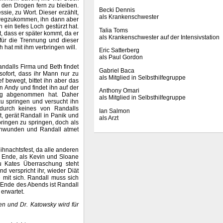
 den Drogen fern zu bleiben.
Becki Dennis
sie, zu Wort. Dieser erzählt,
als Krankenschwester
 wegzukommen, ihn dann aber
 ein tiefes Loch gestürzt hat.
Talia Toms
t, dass er später kommt, da er
als Krankenschwester auf der Intensivstation
 für die Trennung und dieser
 hat mit ihm verbringen will.
Eric Satterberg
als Paul Gordon
ndalls Firma und Beth findet
Gabriel Baca
sofort, dass ihr Mann nur zu
als Mitglied in Selbsthilfegruppe
 bewegt, bittet ihn aber das
 Andy und findet ihn auf der
Anthony Omari
ing abgenommen hat. Daher
als Mitglied in Selbsthilfegruppe
zu springen und versucht ihn
durch keines von Randalls
Ian Salmon
, gerät Randall in Panik und
als Arzt
bringen zu springen, doch als
schwunden und Randall atmet
hnachtsfest, da alle anderen
s Ende, als Kevin und Sloane
u Kates Überraschung steht
d verspricht ihr, wieder Diät
 mit sich. Randall muss sich
m Ende des Abends ist Randall
erwartet.
en und Dr. Katowsky wird für