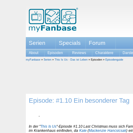
Serien
Specials
Forum
About
Episoden
Reviews
Charaktere
Darste
myFanbase
»
Serien
»
This Is Us - Das ist Leben
» Episoden »
Episodenguide
Episode: #1.10 Ein besonderer Tag
In der "
This Is Us
"-Episode #1.10 Last Christmas muss sich Fam
im Krankenhaus einfinden, da
Kate
(
Mackenzie Hancsicsak
) e