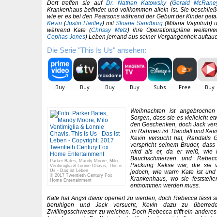
Dort treffen sie auf
Dr. Nathan Katowsky
(
Gerald McRane
Krankenhaus befindet und vollkommen allein ist. Sie beschließe
wie er es bei den Pearsons während der Geburt der Kinder getan
Kevin
(
Justin Hartley
) mit
Sloane Sandburg
(Milana Vayntrub) 
während Kate (
Chrissy Metz
) ihre Operationspläne weiterv
Cephas Jones
) Leben jemand aus seiner Vergangenheit auftauc
Die Serie "This Is Us" ansehen:
Weihnachten ist angebroche
Sorgen, dass sie es vielleicht e
den Geschenken, doch Jack versi
im Rahmen ist. Randall und Kevin
Kevin versucht hat, Randalls
verspricht seinem Bruder, dass
wird als er, da er weiß, wie 
Bauchschmerzen und Rebecc
Parker Bates, Mandy Moore, Milo
Packung Kekse war, die sie v
Ventimiglia & Lonnie Chavis, This is
Us - Das ist Leben
jedoch, wie warm Kate ist und d
© 2017 Twentieth Century Fox
Krankenhaus, wo sie feststell
Home Entertainment
entnommen werden muss.
Kate hat Angst davor operiert zu werden, doch Rebecca lässt si
beruhigen und Jack versucht, Kevin dazu zu überrede
Zwillingsschwester zu weichen. Doch Rebecca trifft ein anderes