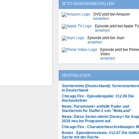
JETZT ANSEHEN/BESTELLEN
DVD jetzt bei Amazon
bestellen
Episode jetzt bei Apple TV
ansehen
Episode jetzt bei Joyn
ansehen
Episode jetzt bei Prime
Video
ansehen
MEISTGELESEN
Starttermine (Deutschland): Serienstartter
in Deutschland
Chicago Fire - Episodenguide: #12.06 Die
Hochzeitsfeier
News: Paramount+ enthüllt Trailer und
Starttermin für Staffel 2 von "MobLand"
News: Diese Serien nimmt Disney+ für Aug
2026 neu ins Programm auf
Chicago Fire - Charakterbeschreibungen: 
Bones - Episodenreviews: #12.07 Die tödlic
Sache mit der Rache