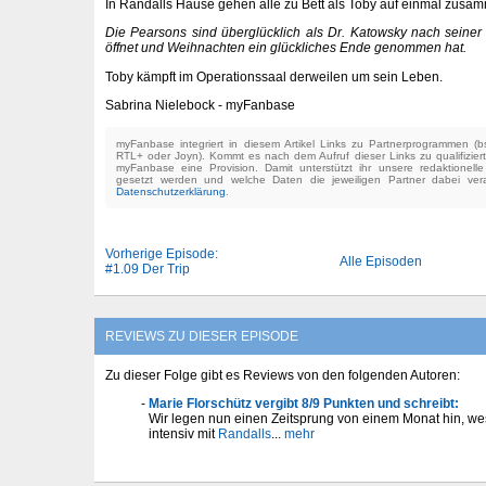
In Randalls Hause gehen alle zu Bett als Toby auf einmal zusam
Die Pearsons sind überglücklich als Dr. Katowsky nach seine
öffnet und Weihnachten ein glückliches Ende genommen hat.
Toby kämpft im Operationssaal derweilen um sein Leben.
Sabrina Nielebock - myFanbase
myFanbase integriert in diesem Artikel Links zu Partnerprogrammen 
RTL+ oder Joyn). Kommt es nach dem Aufruf dieser Links zu qualifizier
myFanbase eine Provision. Damit unterstützt ihr unsere redaktionell
gesetzt werden und welche Daten die jeweiligen Partner dabei verar
Datenschutzerklärung
.
Vorherige Episode:
Alle Episoden
#1.09 Der Trip
REVIEWS ZU DIESER EPISODE
Zu dieser Folge gibt es Reviews von den folgenden Autoren:
Marie Florschütz vergibt 8/9 Punkten und schreibt:
Wir legen nun einen Zeitsprung von einem Monat hin, wes
intensiv mit
Randalls
...
mehr