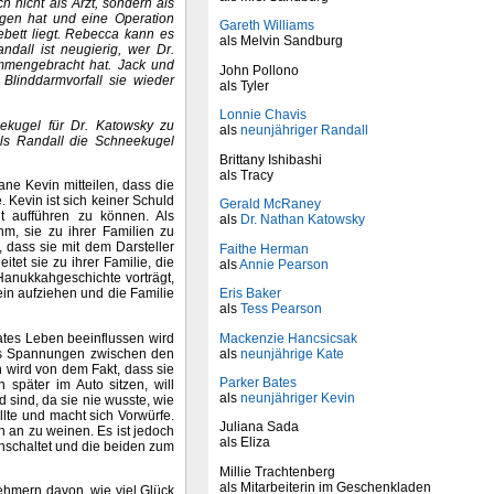
h nicht als Arzt, sondern als
ngen hat und eine Operation
Gareth Williams
ebett liegt. Rebecca kann es
als Melvin Sandburg
ndall ist neugierig, wer Dr.
ammengebracht hat. Jack und
John Pollono
Blinddarmvorfall sie wieder
als Tyler
Lonnie Chavis
eekugel für Dr. Katowsky zu
als
neunjähriger Randall
Als Randall die Schneekugel
Brittany Ishibashi
als Tracy
ne Kevin mitteilen, dass die
Kevin ist sich keiner Schuld
Gerald McRaney
cht aufführen zu können. Als
als
Dr. Nathan Katowsky
hm, sie zu ihrer Familien zu
, dass sie mit dem Darsteller
Faithe Herman
tet sie zu ihrer Familie, die
als
Annie Pearson
Hanukkahgeschichte vorträgt,
Eris Baker
ein aufziehen und die Familie
als
Tess Pearson
Mackenzie Hancsicsak
tes Leben beeinflussen wird
als
neunjährige Kate
dass Spannungen zwischen den
 wird von dem Fakt, dass sie
Parker Bates
 später im Auto sitzen, will
als
neunjähriger Kevin
sind, da sie nie wusste, wie
lte und macht sich Vorwürfe.
Juliana Sada
n an zu weinen. Es ist jedoch
als Eliza
nschaltet und die beiden zum
Millie Trachtenberg
als Mitarbeiterin im Geschenkladen
nehmern davon, wie viel Glück