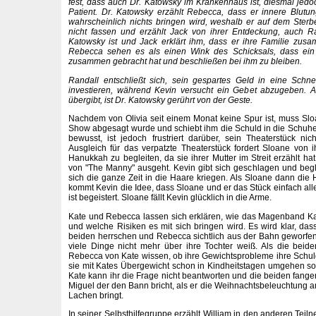
fest, dass auch Dr. Katowsky im Krankenhaus ist, diesmal jedoc
Patient. Dr. Katowsky erzählt Rebecca, dass er innere Blutu
wahrscheinlich nichts bringen wird, weshalb er auf dem Sterb
nicht fassen und erzählt Jack von ihrer Entdeckung, auch Ra
Katowsky ist und Jack erklärt ihm, dass er ihre Familie zus
Rebecca sehen es als einen Wink des Schicksals, dass ein 
zusammen gebracht hat und beschließen bei ihm zu bleiben.
Randall entschließt sich, sein gespartes Geld in eine Schn
investieren, während Kevin versucht ein Gebet abzugeben. 
übergibt, ist Dr. Katowsky gerührt von der Geste.
Nachdem von Olivia seit einem Monat keine Spur ist, muss Sloa
Show abgesagt wurde und schiebt ihm die Schuld in die Schuhe. 
bewusst, ist jedoch frustriert darüber, sein Theaterstück ni
Ausgleich für das verpatzte Theaterstück fordert Sloane von i
Hanukkah zu begleiten, da sie ihrer Mutter im Streit erzählt hat
von "The Manny" ausgeht. Kevin gibt sich geschlagen und beglei
sich die ganze Zeit in die Haare kriegen. Als Sloane dann die 
kommt Kevin die Idee, dass Sloane und er das Stück einfach all
ist begeistert. Sloane fällt Kevin glücklich in die Arme.
Kate und Rebecca lassen sich erklären, wie das Magenband Ka
und welche Risiken es mit sich bringen wird. Es wird klar, 
beiden herrschen und Rebecca sichtlich aus der Bahn geworfen
viele Dinge nicht mehr über ihre Tochter weiß. Als die beiden
Rebecca von Kate wissen, ob ihre Gewichtsprobleme ihre Schuld 
sie mit Kates Übergewicht schon in Kindheitstagen umgehen sol
Kate kann ihr die Frage nicht beantworten und die beiden fange
Miguel der den Bann bricht, als er die Weihnachtsbeleuchtung a
Lachen bringt.
In seiner Selbsthilfegruppe erzählt William in den anderen Teil