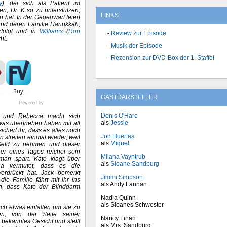
y
), der sich als Patient im
n, Dr. K so zu unterstützen,
LINKS
 hat. In der Gegenwart feiert
und deren Familie Hanukkah,
erfolgt und in
Williams
(
Ron
Review zur Episode
ht.
Musik der Episode
Rezension zur DVD-Box der 1. Staffel
GASTDARSTELLER
Powered by
Denis O'Hare
n und Rebecca macht sich
als
Jessie
twas übertrieben haben mit all
chert ihr, dass es alles noch
Jon Huertas
 streiten einmal wieder, weil
als
Miguel
 Geld zu nehmen und dieser
 er eines Tages reicher sein
Milana Vayntrub
man spart. Kate klagt über
als
Sloane Sandburg
a vermutet, dass es die
erdrückt hat. Jack bemerkt
Jimmi Simpson
ie Familie fährt mit ihr ins
als Andy Fannan
en, dass Kate der Blinddarm
Nadia Quinn
als Sloanes Schwester
ch etwas einfallen um sie zu
n, von der Seite seiner
Nancy Linari
 bekanntes Gesicht und stellt
als Mrs. Sandburg