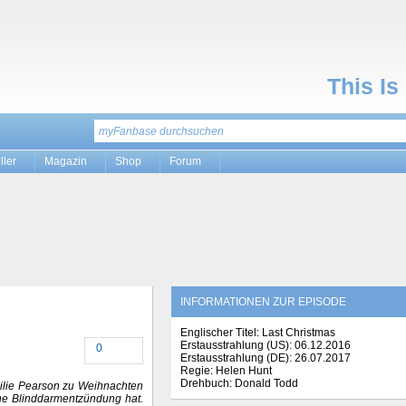
This Is
ller
Magazin
Shop
Forum
INFORMATIONEN ZUR EPISODE
Englischer Titel: Last Christmas
Erstausstrahlung (
US
): 06.12.2016
0
Erstausstrahlung (
DE
): 26.07.2017
Regie: Helen Hunt
Drehbuch: Donald Todd
ilie Pearson zu Weihnachten
ine Blinddarmentzündung hat.