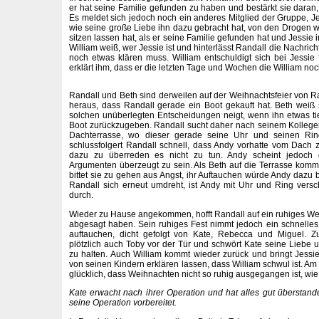
er hat seine Familie gefunden zu haben und bestärkt sie daran,
Es meldet sich jedoch noch ein anderes Mitglied der Gruppe, Jes
wie seine große Liebe ihn dazu gebracht hat, von den Drogen
sitzen lassen hat, als er seine Familie gefunden hat und Jessie in
William weiß, wer Jessie ist und hinterlässt Randall die Nachrich
noch etwas klären muss. William entschuldigt sich bei Jessie
erklärt ihm, dass er die letzten Tage und Wochen die William noch
Randall und Beth sind derweilen auf der Weihnachtsfeier von Ra
heraus, dass Randall gerade ein Boot gekauft hat. Beth weiß 
solchen unüberlegten Entscheidungen neigt, wenn ihn etwas tief
Boot zurückzugeben. Randall sucht daher nach seinem Kollegen
Dachterrasse, wo dieser gerade seine Uhr und seinen R
schlussfolgert Randall schnell, dass Andy vorhatte vom Dach 
dazu zu überreden es nicht zu tun. Andy scheint jedoch 
Argumenten überzeugt zu sein. Als Beth auf die Terrasse kommt
bittet sie zu gehen aus Angst, ihr Auftauchen würde Andy dazu 
Randall sich erneut umdreht, ist Andy mit Uhr und Ring ver
durch.
Wieder zu Hause angekommen, hofft Randall auf ein ruhiges Wei
abgesagt haben. Sein ruhiges Fest nimmt jedoch ein schnelle
auftauchen, dicht gefolgt von Kate, Rebecca und Miguel. Z
plötzlich auch Toby vor der Tür und schwört Kate seine Liebe un
zu halten. Auch William kommt wieder zurück und bringt Jessie
von seinen Kindern erklären lassen, dass William schwul ist. A
glücklich, dass Weihnachten nicht so ruhig ausgegangen ist, wie 
Kate erwacht nach ihrer Operation und hat alles gut überstand
seine Operation vorbereitet.