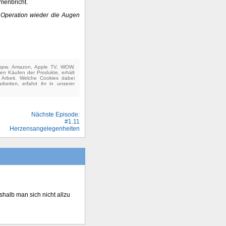
menbricht.
r Operation wieder die Augen
(bspw. Amazon, Apple TV, WOW,
ten Käufen der Produkte, erhält
e Arbeit. Welche Cookies dabei
beiten, erfahrt ihr in unserer
Nächste Episode:
#1.11
Herzensangelegenheiten
halb man sich nicht allzu