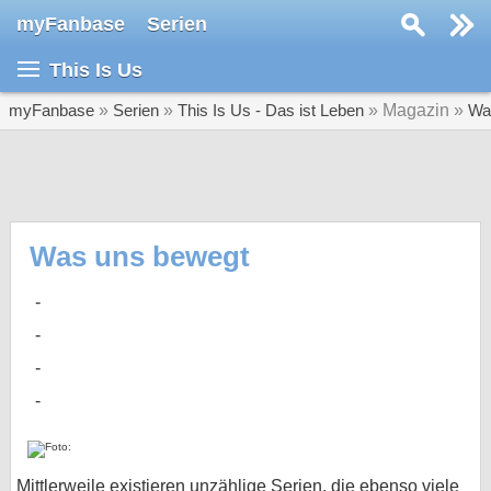
myFanbase
Serien
Serie suchen...
This Is Us
Home
SERIEN
myFanbase
»
Serien
»
This Is Us - Das ist Leben
» Magazin »
Wa
Serien
Kolumnen
Interviews
Was uns bewegt
Veranstaltungen
KULTUR
Specials
SERVICE
Gewinnspiele
Forum
Mittlerweile existieren unzählige Serien, die ebenso viele