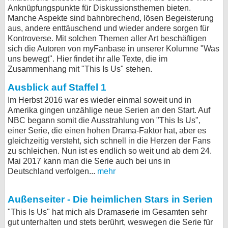
Anknüpfungspunkte für Diskussionsthemen bieten.
bei X
Manche Aspekte sind bahnbrechend, lösen Begeisterung
aus, andere enttäuschend und wieder andere sorgen für
bei Facebook
Kontroverse. Mit solchen Themen aller Art beschäftigen
sich die Autoren von myFanbase in unserer Kolumne "Was
uns bewegt". Hier findet ihr alle Texte, die im
Zusammenhang mit "This Is Us" stehen.
Kontakt
Ausblick auf Staffel 1
Nutzungsbedingungen
Im Herbst 2016 war es wieder einmal soweit und in
Amerika gingen unzählige neue Serien an den Start. Auf
Datenschutz
NBC begann somit die Ausstrahlung von "This Is Us",
einer Serie, die einen hohen Drama-Faktor hat, aber es
Cookie-Einstellungen
gleichzeitig versteht, sich schnell in die Herzen der Fans
zu schleichen. Nun ist es endlich so weit und ab dem 24.
Impressum
Mai 2017 kann man die Serie auch bei uns in
Deutschland verfolgen...
mehr
Desktop-Ansicht
myFanbase
Außenseiter - Die heimlichen Stars in Serien
"This Is Us" hat mich als Dramaserie im Gesamten sehr
gut unterhalten und stets berührt, weswegen die Serie für