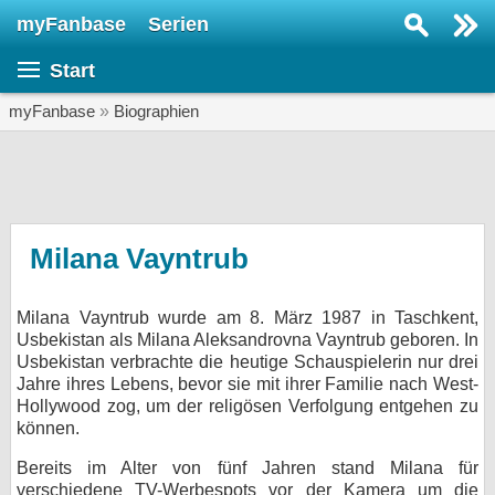
myFanbase
Serien
Serie suchen...
Start
Home
SERIEN
myFanbase
»
Biographien
Serien
Kolumnen
Interviews
Milana Vayntrub
Veranstaltungen
Milana Vayntrub wurde am 8. März 1987 in Taschkent,
KULTUR
Usbekistan als Milana Aleksandrovna Vayntrub geboren. In
Specials
Usbekistan verbrachte die heutige Schauspielerin nur drei
Jahre ihres Lebens, bevor sie mit ihrer Familie nach West-
SERVICE
Hollywood zog, um der religösen Verfolgung entgehen zu
können.
Gewinnspiele
Bereits im Alter von fünf Jahren stand Milana für
Forum
verschiedene TV-Werbespots vor der Kamera um die