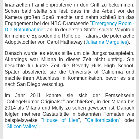
finanziellen Familienprobleme in den Griff zu bekommen.
bei X
Schon bald stellte sie fest, dass ihr die Arbeit vor der
Kamera großen Spaß machte und nahm schließlich das
bei Facebook
Engagement bei der NBC-Dramaserie "
Emergency Room -
Die Notaufnahme
" an. In der ersten Staffel spielte Vayntrub
für mehrere Episoden die Rolle der Tatiana, die potenzielle
Adoptivtochter von Carol Hathaway (
Kontakt
Julianna Margulies
).
Danach wurde es etwas stille um die Jungschauspielein.
Nutzungsbedingungen
Allerdings war Milana in dieser Zeit nicht untätig. Sie
besuchte für kurze Zeit die Beverly Hills High School.
Datenschutz
Später absolvierte sie die University of California und
machte ihren Abschluss in Kommunikation, bevor es sie
Cookie-Einstellungen
nach San Diego verschlug.
Im Jahr 2011 konnte sie sich der Fernsehserie
Impressum
"CollegeHumor Originalsc" anschließen, in der Milana bis
Desktop-Ansicht
2014 als Milana und Molly zu sehen gewesen ist. Danach
myFanbase
folgten mehrere Gastauftritte in bekannten Formaten wie
beispielsweise "
House of Lies
", "
Californication
" oder
"
Silicon Valley
".