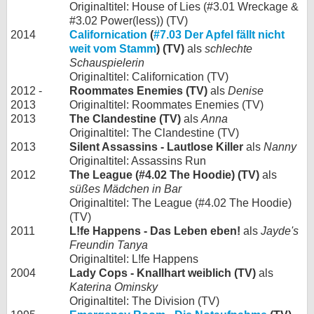
Originaltitel: House of Lies (#3.01 Wreckage &
#3.02 Power(less)) (TV)
2014
Californication
(
#7.03 Der Apfel fällt nicht
weit vom Stamm
) (TV)
als
schlechte
Schauspielerin
Originaltitel: Californication (TV)
2012 -
Roommates Enemies (TV)
als
Denise
2013
Originaltitel: Roommates Enemies (TV)
2013
The Clandestine (TV)
als
Anna
Originaltitel: The Clandestine (TV)
2013
Silent Assassins - Lautlose Killer
als
Nanny
Originaltitel: Assassins Run
2012
The League (#4.02 The Hoodie) (TV)
als
süßes Mädchen in Bar
Originaltitel: The League (#4.02 The Hoodie)
(TV)
2011
L!fe Happens - Das Leben eben!
als
Jayde's
Freundin Tanya
Originaltitel: L!fe Happens
2004
Lady Cops - Knallhart weiblich (TV)
als
Katerina Ominsky
Originaltitel: The Division (TV)