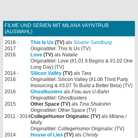
FILME UND SERIEN MIT MILANA VAYNTRUB
(AUSWAHL)
2016 -
This Is Us
(TV)
als
Sloane Sandburg
2017
Originaltitel: This Is Us (TV)
2016
Love
(TV)
als
Natalie
Originaltitel: Love (#1.01 It Begins & #1.02 One
Long Day) (TV)
2014 -
Silicon Valley
(TV)
als
Tara
2016
Originaltitel: Silicon Valley (#1.06 Third Party
Insourcing & #3.07 To Build a Better Beta) (TV)
2016
Ghostbusters
als
Frau aus U-Bahn
Originaltitel: Ghostbusters
2015
Other Space (TV)
als
Tina Shukshin
Originaltitel: Other Space (TV)
2011 - 2014
CollegeHumor Originalsc (TV)
als
Milana /
Molly
Originaltitel: CollegeHumor Originalsc (TV)
2014
House of Lies
(TV)
als
Christy