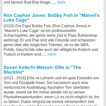
und seinem Bad-Boy-Image......
mehr
bei X
Ron Cephas Jones: Bobby Fish in "Marvel's
bei Facebook
Luke Cage"
(2016) Die Figur Bobby Fish (Ron Cephas Jones) in
"Marvel's Luke Cage" ist ein professioneller
Kontakt
Schachspieler, der gerne seine Zeit in Pops Barbershop
verbringt. Er und Pop sind alte Freunde und schwatzen
Nutzungsbedingungen
gerne über alle möglichen Themen, ob es die NBA,
Politik, Geschichte oder auch der alltägliche Klatsch und
Datenschutz
Tratsch in Harlem sind......
mehr
Cookie-Einstellungen
Susan Kelechi Watson: Ellie in "The
Blacklist"
Impressum
(2013 - 2016) Ellie ist Lehrerin und ein gute Freundin von
Desktop-Ansicht
Tom und Elizabeth Keen. Sie hat jedoch auch eine
myFanbase
medizinische Ausbildung. Nachdem Tom überfallen
wurde, nimmt sie ihn immer wieder mit zu seinen
Physiotherapiestunden, wenn Liz es nicht möglich ist, ihn
zu fahren. Dabei vergisst sie einmal versehentlich ihre