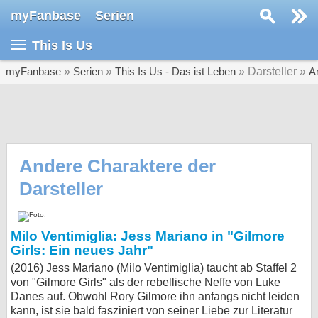
myFanbase
Serien
Serie suchen...
This Is Us
Home
SERIEN
myFanbase
»
Serien
»
This Is Us - Das ist Leben
» Darsteller »
A
Serien
Kolumnen
Interviews
Andere Charaktere der
Darsteller
Veranstaltungen
KULTUR
Specials
Milo Ventimiglia: Jess Mariano in "Gilmore
Girls: Ein neues Jahr"
SERVICE
(2016) Jess Mariano (Milo Ventimiglia) taucht ab Staffel 2
Gewinnspiele
von "Gilmore Girls" als der rebellische Neffe von Luke
Danes auf. Obwohl Rory Gilmore ihn anfangs nicht leiden
Forum
kann, ist sie bald fasziniert von seiner Liebe zur Literatur