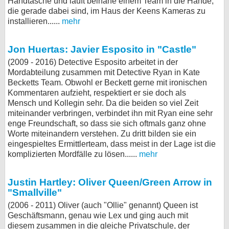
Handtasche und läuft beinahe einem Team in die Hände,
die gerade dabei sind, im Haus der Keens Kameras zu
installieren......
mehr
Jon Huertas: Javier Esposito in "Castle"
(2009 - 2016) Detective Esposito arbeitet in der
Mordabteilung zusammen mit Detective Ryan in Kate
Becketts Team. Obwohl er Beckett gerne mit ironischen
Kommentaren aufzieht, respektiert er sie doch als
Mensch und Kollegin sehr. Da die beiden so viel Zeit
miteinander verbringen, verbindet ihn mit Ryan eine sehr
enge Freundschaft, so dass sie sich oftmals ganz ohne
Worte miteinandern verstehen. Zu dritt bilden sie ein
eingespieltes Ermittlerteam, dass meist in der Lage ist die
komplizierten Mordfälle zu lösen......
mehr
Justin Hartley: Oliver Queen/Green Arrow in
"Smallville"
(2006 - 2011) Oliver (auch "Ollie" genannt) Queen ist
Geschäftsmann, genau wie Lex und ging auch mit
diesem zusammen in die gleiche Privatschule, der