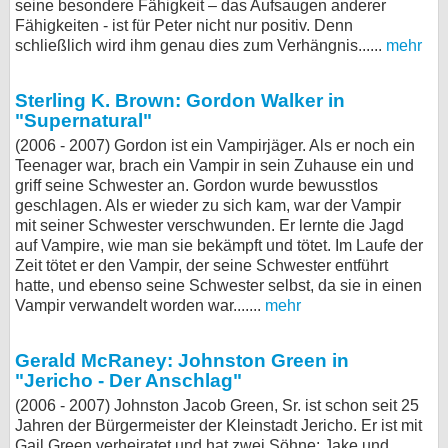
seine besondere Fähigkeit – das Aufsaugen anderer
Fähigkeiten - ist für Peter nicht nur positiv. Denn
schließlich wird ihm genau dies zum Verhängnis......
mehr
Sterling K. Brown: Gordon Walker in
"Supernatural"
(2006 - 2007) Gordon ist ein Vampirjäger. Als er noch ein
Teenager war, brach ein Vampir in sein Zuhause ein und
griff seine Schwester an. Gordon wurde bewusstlos
geschlagen. Als er wieder zu sich kam, war der Vampir
mit seiner Schwester verschwunden. Er lernte die Jagd
auf Vampire, wie man sie bekämpft und tötet. Im Laufe der
Zeit tötet er den Vampir, der seine Schwester entführt
hatte, und ebenso seine Schwester selbst, da sie in einen
Vampir verwandelt worden war.......
mehr
Gerald McRaney: Johnston Green in
"Jericho - Der Anschlag"
(2006 - 2007) Johnston Jacob Green, Sr. ist schon seit 25
Jahren der Bürgermeister der Kleinstadt Jericho. Er ist mit
Gail Green verheiratet und hat zwei Söhne: Jake und