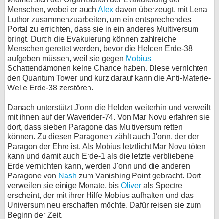
Menschen, wobei er auch
Alex
davon überzeugt, mit Lena
Luthor zusammenzuarbeiten, um ein entsprechendes
Portal zu errichten, dass sie in ein anderes Multiversum
bringt. Durch die Evakuierung können zahlreiche
Menschen gerettet werden, bevor die Helden Erde-38
aufgeben müssen, weil sie gegen
Mobius
Schattendämonen keine Chance haben. Diese vernichten
den Quantum Tower und kurz darauf kann die Anti-Materie-
Welle Erde-38 zerstören.
Danach unterstützt J'onn die Helden weiterhin und verweilt
mit ihnen auf der Waverider-74. Von Mar Novu erfahren sie
dort, dass sieben Paragone das Multiversum retten
können. Zu diesen Paragonen zählt auch J'onn, der der
Paragon der Ehre ist. Als Mobius letztlicht Mar Novu töten
kann und damit auch Erde-1 als die letzte verbliebene
Erde vernichten kann, werden J'onn und die anderen
Paragone von
Nash
zum Vanishing Point gebracht. Dort
verweilen sie einige Monate, bis
Oliver
als Spectre
erscheint, der mit ihrer Hilfe Mobius aufhalten und das
Universum neu erschaffen möchte. Dafür reisen sie zum
Beginn der Zeit.