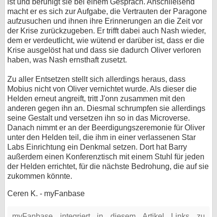
ist und beruhigt sie bei einem Gespräch. Anschließend
macht er es sich zur Aufgabe, die Vertrauten der Paragone
aufzusuchen und ihnen ihre Erinnerungen an die Zeit vor
der Krise zurückzugeben. Er trifft dabei auch Nash wieder,
dem er verdeutlicht, wie wütend er darüber ist, dass er die
Krise ausgelöst hat und dass sie dadurch Oliver verloren
haben, was Nash ernsthaft zusetzt.
Zu aller Entsetzen stellt sich allerdings heraus, dass
Mobius nicht von Oliver vernichtet wurde. Als dieser die
Helden erneut angreift, tritt J'onn zusammen mit den
anderen gegen ihn an. Diesmal schrumpfen sie allerdings
seine Gestalt und versetzen ihn so in das Microverse.
Danach nimmt er an der Beerdigungszeremonie für Oliver
unter den Helden teil, die ihm in einer verlassenen Star
Labs Einrichtung ein Denkmal setzen. Dort hat Barry
außerdem einen Konferenztisch mit einem Stuhl für jeden
der Helden errichtet, für die nächste Bedrohung, die auf sie
zukommen könnte.
Ceren K. - myFanbase
myFanbase integriert in diesem Artikel Links zu