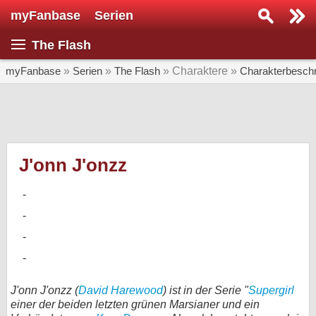
myFanbase
Serien
Serie suchen...
The Flash
Home
SERIEN
myFanbase
»
Serien
»
The Flash
» Charaktere »
Charakterbesch
Serien
Kolumnen
Interviews
J'onn J'onzz
Veranstaltungen
KULTUR
Specials
SERVICE
Gewinnspiele
J'onn J'onzz (
David Harewood
) ist in der Serie "
Supergirl
einer der beiden letzten grünen Marsianer und ein
Forum