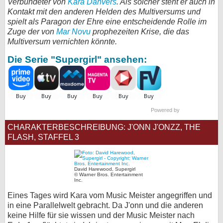
Verbündeter von
Kara Danvers
. Als solcher steht er auch in
Kontakt mit den anderen Helden des Multiversums und
bei X
spielt als Paragon der Ehre eine entscheidende Rolle im
Zuge der von
Mar Novu
prophezeiten Krise, die das
bei Facebook
Multiversum vernichten könnte.
Die Serie "Supergirl" ansehen:
Kontakt
Nutzungsbedingungen
Datenschutz
Powered by
CHARAKTERBESCHREIBUNG: J'ONN J'ONZZ, THE
Cookie-Einstellungen
FLASH, STAFFEL 3
Impressum
David Harewood, Supergirl
Desktop-Ansicht
© Warner Bros. Entertainment
Inc.
myFanbase
Eines Tages wird Kara vom Music Meister angegriffen und
in eine Parallelwelt gebracht. Da J'onn und die anderen
keine Hilfe für sie wissen und der Music Meister nach