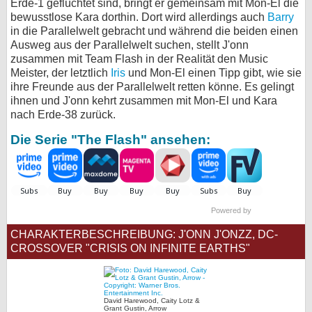
Erde-1 geflüchtet sind, bringt er gemeinsam mit Mon-El die
bewusstlose Kara dorthin. Dort wird allerdings auch
Barry
in die Parallelwelt gebracht und während die beiden einen
Ausweg aus der Parallelwelt suchen, stellt J'onn
zusammen mit Team Flash in der Realität den Music
Meister, der letztlich
Iris
und Mon-El einen Tipp gibt, wie sie
ihre Freunde aus der Parallelwelt retten könne. Es gelingt
ihnen und J'onn kehrt zusammen mit Mon-El und Kara
nach Erde-38 zurück.
Die Serie "The Flash" ansehen:
Powered by
CHARAKTERBESCHREIBUNG: J'ONN J'ONZZ, DC-
CROSSOVER "CRISIS ON INFINITE EARTHS"
David Harewood, Caity Lotz &
Grant Gustin, Arrow