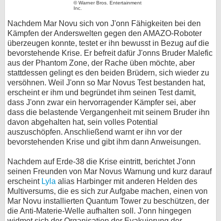
© Warner Bros. Entertainment
Inc.
Nachdem Mar Novu sich von J'onn Fähigkeiten bei den
Kämpfen der Anderswelten gegen den AMAZO-Roboter
überzeugen konnte, testet er ihn bewusst in Bezug auf die
bevorstehende Krise. Er befreit dafür J'onns Bruder Malefic
aus der Phantom Zone, der Rache üben möchte, aber
stattdessen gelingt es den beiden Brüdern, sich wieder zu
versöhnen. Weil J'onn so Mar Novus Test bestanden hat,
erscheint er ihm und begründet ihm seinen Test damit,
dass J'onn zwar ein hervorragender Kämpfer sei, aber
dass die belastende Vergangenheit mit seinem Bruder ihn
davon abgehalten hat, sein volles Potential
auszuschöpfen. Anschließend warnt er ihn vor der
bevorstehenden Krise und gibt ihm dann Anweisungen.
Nachdem auf Erde-38 die Krise eintritt, berichtet J'onn
seinen Freunden von Mar Novus Warnung und kurz darauf
erscheint
Lyla
alias Harbinger mit anderen Helden des
Multiversums, die es sich zur Aufgabe machen, einen von
Mar Novu installierten Quantum Tower zu beschützen, der
die Anti-Materie-Welle aufhalten soll. J'onn hingegen
widmet sich der Organisation der Evakuierung der