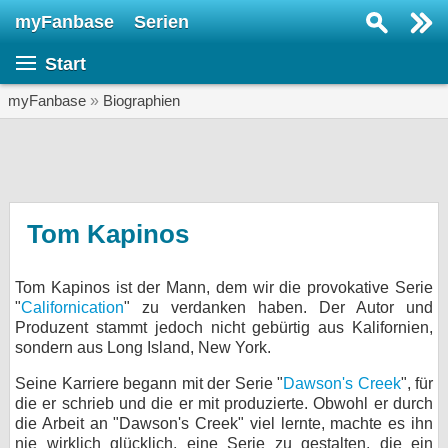
myFanbase
Serien
Serie suchen...
Start
Home
SERIEN
myFanbase
»
Biographien
Serien
Kolumnen
Interviews
Tom Kapinos
Veranstaltungen
Tom Kapinos ist der Mann, dem wir die provokative Serie
KULTUR
"
Californication
" zu verdanken haben. Der Autor und
Specials
Produzent stammt jedoch nicht gebürtig aus Kalifornien,
sondern aus Long Island, New York.
SERVICE
Seine Karriere begann mit der Serie "
Dawson's Creek
", für
Gewinnspiele
die er schrieb und die er mit produzierte. Obwohl er durch
die Arbeit an "Dawson's Creek" viel lernte, machte es ihn
Forum
nie wirklich glücklich, eine Serie zu gestalten, die ein