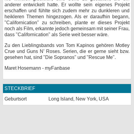
anderer entwickelt hatte. Er wollte sein eigenes Projekt
bei X
erschaffen und fühlte sich zudem mehr zu dunkleren und
heikleren Themen hingezogen. Als er daraufhin begann,
bei Facebook
"Californication" zu schreiben, plante er dieses Projekt
noch als Film, erkannte jedoch gemeinsam mit seiner Frau,
dass "Californication" als Serie weit besser wäre.
Kontakt
Zu den Lieblingsbands von Tom Kapinos gehören Motley
Crue und Guns N’ Roses. Serien, die er gerne sieht bzw.
Nutzungsbedingungen
gesehen hat, sind "Die Sopranos" und "Rescue Me".
Datenschutz
Maret Hosemann - myFanbase
Cookie-Einstellungen
STECKBRIEF
Impressum
Geburtsort
Long Island, New York, USA
Desktop-Ansicht
myFanbase