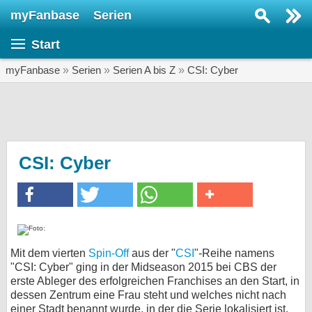
myFanbase
Serien
Serie suchen...
Start
Home
SERIEN
myFanbase
»
Serien
»
Serien A bis Z
»
CSI: Cyber
Serien
Kolumnen
Interviews
CSI: Cyber
Veranstaltungen
KULTUR
Specials
SERVICE
Mit dem vierten
Spin-Off
aus der "
CSI
"-Reihe namens
"CSI: Cyber" ging in der Midseason 2015 bei CBS der
Gewinnspiele
erste Ableger des erfolgreichen Franchises an den Start, in
dessen Zentrum eine Frau steht und welches nicht nach
Forum
einer Stadt benannt wurde, in der die Serie lokalisiert ist.