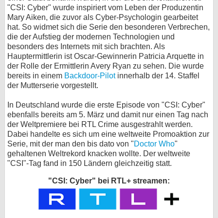
"CSI: Cyber" wurde inspiriert vom Leben der Produzentin
bei X
Mary Aiken, die zuvor als Cyber-Psychologin gearbeitet
hat. So widmet sich die Serie den besonderen Verbrechen,
bei Facebook
die der Aufstieg der modernen Technologien und
besonders des Internets mit sich brachten. Als
Hauptermittlerin ist Oscar-Gewinnerin Patricia Arquette in
der Rolle der Ermittlerin Avery Ryan zu sehen. Die wurde
Kontakt
bereits in einem
Backdoor-Pilot
innerhalb der 14. Staffel
der Mutterserie vorgestellt.
Nutzungsbedingungen
In Deutschland wurde die erste Episode von "CSI: Cyber"
Datenschutz
ebenfalls bereits am 5. März und damit nur einen Tag nach
der Weltpremiere bei RTL Crime ausgestrahlt werden.
Cookie-Einstellungen
Dabei handelte es sich um eine weltweite Promoaktion zur
Serie, mit der man den bis dato von "
Doctor Who
"
Impressum
gehaltenen Weltrekord knacken wollte. Der weltweite
"CSI"-Tag fand in 150 Ländern gleichzeitig statt.
Desktop-Ansicht
myFanbase
"CSI: Cyber" bei RTL+ streamen: