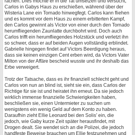
rächen. Dies möchte er in die Tat umsetzen und versucht,
Carlos in Gabys Haus zu erschießen, während über der
Wisteria Lane ein Tornado hinwegfegt. Carlos kann fliehen
und es kommt vor dem Haus zu einem erbitterten Kampf,
den Carlos gewinnt als Victor von einer durch den Tornado
herumfliegenden Zaunlatte durchbohrt wird. Doch auch
Carlos trifft ein herumfliegendes Holzstück und verletzt ihn
so schwer, dass er auf beiden Augen vollständig erblindet.
Gabrielle hingegen findet auf Victors Beerdigung heraus,
dass sie keinen einzigen Cent erben wird, da Victors Vater
Milton von der Affäre bescheid wusste und ihr deshalb das
Erbe verweigert.
Trotz der Tatsache, dass es ihr finanziell schlecht geht und
Carlos von nun an blind ist, sieht sie ein, dass Carlos der
Richtige für sie ist und heiratet ihn erneut. Da sie jedoch
wirklich immense finanzielle Schwierigkeiten haben,
beschließen sie, einen Untermieter zu suchen um
wenigstens ein wenig Geld auf dem Konto zu haben.
Daraufhin zieht Ellie Leonard bei den Solis’ ein, die
jedoch, wie Gaby kurze Zeit später herausfindet, mit
Drogen dealt. Sie wendet sich an die Polizei, die jedoch
handfeste Beweise brauchen um Ellie festzunehmen und