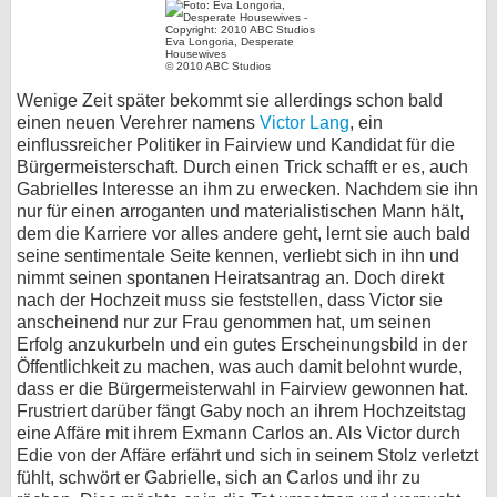
Eva Longoria, Desperate
Housewives
© 2010 ABC Studios
Wenige Zeit später bekommt sie allerdings schon bald
einen neuen Verehrer namens
Victor Lang
, ein
einflussreicher Politiker in Fairview und Kandidat für die
Bürgermeisterschaft. Durch einen Trick schafft er es, auch
Gabrielles Interesse an ihm zu erwecken. Nachdem sie ihn
nur für einen arroganten und materialistischen Mann hält,
dem die Karriere vor alles andere geht, lernt sie auch bald
seine sentimentale Seite kennen, verliebt sich in ihn und
nimmt seinen spontanen Heiratsantrag an. Doch direkt
nach der Hochzeit muss sie feststellen, dass Victor sie
anscheinend nur zur Frau genommen hat, um seinen
Erfolg anzukurbeln und ein gutes Erscheinungsbild in der
Öffentlichkeit zu machen, was auch damit belohnt wurde,
dass er die Bürgermeisterwahl in Fairview gewonnen hat.
Frustriert darüber fängt Gaby noch an ihrem Hochzeitstag
eine Affäre mit ihrem Exmann Carlos an. Als Victor durch
Edie von der Affäre erfährt und sich in seinem Stolz verletzt
fühlt, schwört er Gabrielle, sich an Carlos und ihr zu