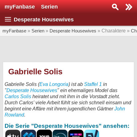
myFanbase
Serien
Serie suchen...
Desperate Housewives
Home
SERIEN
myFanbase
»
Serien
»
Desperate Housewives
» Charaktere »
Ch
Serien
Kolumnen
Interviews
Gabrielle Solis
Veranstaltungen
Gabrielle Solis (
Eva Longoria
) ist ab
Staffel 1
in
KULTUR
"
Desperate Housewives
" ein ehemaliges Model das
Carlos Solis
heiratet und mit ihm in die Vorstadt zieht.
Specials
Durch Carlos' viele Arbeit fühlt sie sich schnell einsam und
beginnt eine Affäre mit ihrem jugendlichen Gärtner
John
SERVICE
Rowland
.
Gewinnspiele
Die Serie "Desperate Housewives" ansehen:
Forum