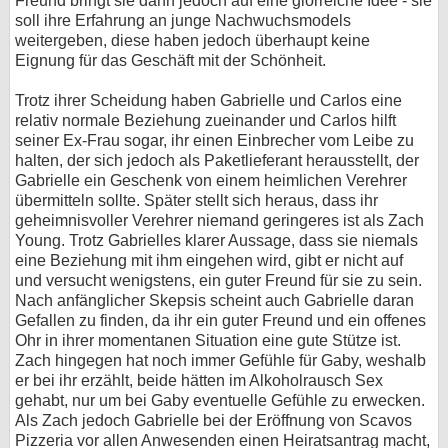
Freund bringt sie dann jedoch auf eine glorreiche Idee - sie
soll ihre Erfahrung an junge Nachwuchsmodels
weitergeben, diese haben jedoch überhaupt keine
Eignung für das Geschäft mit der Schönheit.
Trotz ihrer Scheidung haben Gabrielle und Carlos eine
relativ normale Beziehung zueinander und Carlos hilft
seiner Ex-Frau sogar, ihr einen Einbrecher vom Leibe zu
halten, der sich jedoch als Paketlieferant herausstellt, der
Gabrielle ein Geschenk von einem heimlichen Verehrer
übermitteln sollte. Später stellt sich heraus, dass ihr
geheimnisvoller Verehrer niemand geringeres ist als Zach
Young. Trotz Gabrielles klarer Aussage, dass sie niemals
eine Beziehung mit ihm eingehen wird, gibt er nicht auf
und versucht wenigstens, ein guter Freund für sie zu sein.
Nach anfänglicher Skepsis scheint auch Gabrielle daran
Gefallen zu finden, da ihr ein guter Freund und ein offenes
Ohr in ihrer momentanen Situation eine gute Stütze ist.
Zach hingegen hat noch immer Gefühle für Gaby, weshalb
er bei ihr erzählt, beide hätten im Alkoholrausch Sex
gehabt, nur um bei Gaby eventuelle Gefühle zu erwecken.
Als Zach jedoch Gabrielle bei der Eröffnung von Scavos
Pizzeria vor allen Anwesenden einen Heiratsantrag macht,