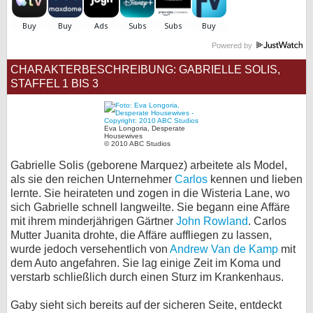
bei X
Powered by
bei Facebook
CHARAKTERBESCHREIBUNG: GABRIELLE SOLIS,
STAFFEL 1 BIS 3
Kontakt
Nutzungsbedingungen
Eva Longoria, Desperate
Housewives
© 2010 ABC Studios
Datenschutz
Gabrielle Solis (geborene Marquez) arbeitete als Model,
als sie den reichen Unternehmer
Carlos
kennen und lieben
Cookie-Einstellungen
lernte. Sie heirateten und zogen in die Wisteria Lane, wo
sich Gabrielle schnell langweilte. Sie begann eine Affäre
Impressum
mit ihrem minderjährigen Gärtner
John Rowland
. Carlos
Mutter Juanita drohte, die Affäre auffliegen zu lassen,
Desktop-Ansicht
wurde jedoch versehentlich von
Andrew Van de Kamp
mit
myFanbase
dem Auto angefahren. Sie lag einige Zeit im Koma und
verstarb schließlich durch einen Sturz im Krankenhaus.
Gaby sieht sich bereits auf der sicheren Seite, entdeckt