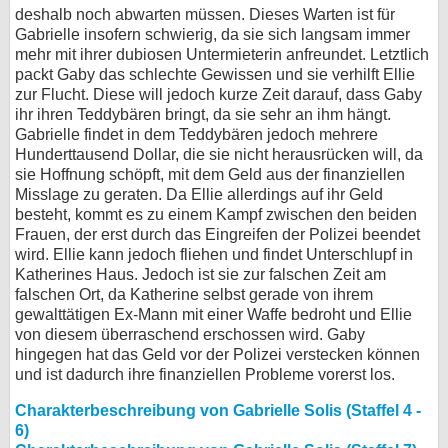
deshalb noch abwarten müssen. Dieses Warten ist für
Gabrielle insofern schwierig, da sie sich langsam immer
mehr mit ihrer dubiosen Untermieterin anfreundet. Letztlich
packt Gaby das schlechte Gewissen und sie verhilft Ellie
zur Flucht. Diese will jedoch kurze Zeit darauf, dass Gaby
ihr ihren Teddybären bringt, da sie sehr an ihm hängt.
Gabrielle findet in dem Teddybären jedoch mehrere
Hunderttausend Dollar, die sie nicht herausrücken will, da
sie Hoffnung schöpft, mit dem Geld aus der finanziellen
Misslage zu geraten. Da Ellie allerdings auf ihr Geld
besteht, kommt es zu einem Kampf zwischen den beiden
Frauen, der erst durch das Eingreifen der Polizei beendet
wird. Ellie kann jedoch fliehen und findet Unterschlupf in
Katherines Haus. Jedoch ist sie zur falschen Zeit am
falschen Ort, da Katherine selbst gerade von ihrem
gewalttätigen Ex-Mann mit einer Waffe bedroht und Ellie
von diesem überraschend erschossen wird. Gaby
hingegen hat das Geld vor der Polizei verstecken können
und ist dadurch ihre finanziellen Probleme vorerst los.
Charakterbeschreibung von Gabrielle Solis (Staffel 4 -
6)