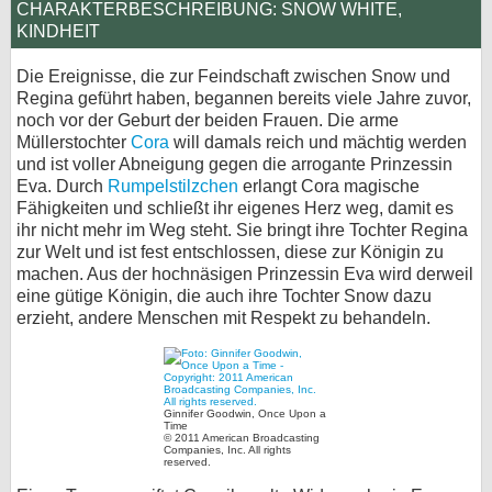
CHARAKTERBESCHREIBUNG: SNOW WHITE,
bei X
KINDHEIT
Die Ereignisse, die zur Feindschaft zwischen Snow und
bei Facebook
Regina geführt haben, begannen bereits viele Jahre zuvor,
noch vor der Geburt der beiden Frauen. Die arme
Müllerstochter
Cora
will damals reich und mächtig werden
Kontakt
und ist voller Abneigung gegen die arrogante Prinzessin
Eva. Durch
Rumpelstilzchen
erlangt Cora magische
Nutzungsbedingungen
Fähigkeiten und schließt ihr eigenes Herz weg, damit es
ihr nicht mehr im Weg steht. Sie bringt ihre Tochter Regina
Datenschutz
zur Welt und ist fest entschlossen, diese zur Königin zu
machen. Aus der hochnäsigen Prinzessin Eva wird derweil
Cookie-Einstellungen
eine gütige Königin, die auch ihre Tochter Snow dazu
erzieht, andere Menschen mit Respekt zu behandeln.
Impressum
Desktop-Ansicht
myFanbase
Ginnifer Goodwin, Once Upon a
Time
© 2011 American Broadcasting
Companies, Inc. All rights
reserved.