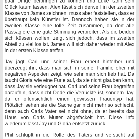
paar Dinge beibringen zu können und Luke kann sein
Glück kaum fassen. Alex lässt sich derweil in der zweiten
Klasse von James zeichnen, muss aber feststellen, dass er
überhaupt kein Künstler ist. Dennoch haben sie in der
zweiten Klasse eine tolle Zeit zusammen, da dort alle
Passagiere eine gute Stimmung verbreiten. Als die beiden
sich küssen wollen, zeigt sich jedoch, dass im zweiten
Abteil zu viel los ist. James will sich daher wieder mit Alex
in der ersten Klasse treffen.
Jay jagt Carl und seiner Frau erneut hinterher und
überzeugt ihn, dass man sich in seiner Familie eher mit
negativen Aspekten zeigt, wie sehr man sich lieb hat. Da
taucht Gloria wie eine Furie auf, da sie nicht glauben kann,
dass Jay sie verleugnet hat. Carl und seine Frau begreifen
daraufhin, dass nicht Dede die Verrückte ist, sondern Jay,
da er offensichtlich einen gewissen Frauentyp hat.
Plötzlich sehen sie die Sache gar nicht mehr so schlecht,
denn auch Carls Vater sei nicht ohne, da er bereits das
Haus von Carls Mutter abgefackelt hat. Diese Info
wiederum lässt Jay und Gloria entsetzt zurück.
Phil schlüpft in die Rolle des Täters und versucht auf