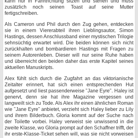
kann nur in Fahrtrichtung sitzen und stehen und muss
zusätzlich noch seinen Toast auf seine Mutter
fertigschreiben.
Als Cameron und Phil durch den Zug gehen, entdecken
sie in einem Viererabteil ihren Lieblingsautor, Simon
Hastings, dessen Anschlussband einer mystischen Trilogie
sehnsüchtig erwartet wird. Die beiden können sich nicht
zurückhalten und bombardieren Hastings mit Fragen zu
seinem Autorenleben. Dieser will nur seine Ruhe haben
und überreicht den beiden daher das erste Kapitel seines
aktuellen Manuskripts.
Alex fühlt sich durch die Zugfahrt an das viktorianische
Zeitalter erinnert, hat sich einen entsprechenden Hut
aufgesetzt und liest passenderweise "Jane Eyre". Haley ist
genervt, denn sie hat ihre Magazine vergessen und
langweilt sich zu Tode. Als Alex ihr einen ähnlichen Roman
wie "Jane Eyre" anbietet, verzieht sich Haley lieber zu Lily
und ihrem Bilderbuch. Gloria kommt auf der Suche nach
der Toilette vorbei. Haley verweist sie unwissend in die
zweite Klasse, wo Gloria prompt auf den Schaffner trifft, der
ihr erste-Klasse-Ticket sehen will, was sie nicht vorweisen