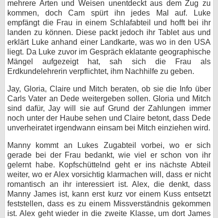
mehrere Arten und Weisen unentdeckt aus dem Zug zu
kommen, doch Cam spürt ihn jedes Mal auf. Luke
empfängt die Frau in einem Schlafabteil und hofft bei ihr
landen zu können. Diese packt jedoch ihr Tablet aus und
erklärt Luke anhand einer Landkarte, was wo in den USA
liegt. Da Luke zuvor im Gespräch eklatante geographische
Mängel aufgezeigt hat, sah sich die Frau als
Erdkundelehrerin verpflichtet, ihm Nachhilfe zu geben.
Jay, Gloria, Claire und Mitch beraten, ob sie die Info über
Carls Vater an Dede weitergeben sollen. Gloria und Mitch
sind dafür, Jay will sie auf Grund der Zahlungen immer
noch unter der Haube sehen und Claire betont, dass Dede
unverheiratet irgendwann einsam bei Mitch einziehen wird.
Manny kommt an Lukes Zugabteil vorbei, wo er sich
gerade bei der Frau bedankt, wie viel er schon von ihr
gelernt habe. Kopfschüttelnd geht er ins nächste Abteil
weiter, wo er Alex vorsichtig klarmachen will, dass er nicht
romantisch an ihr interessiert ist. Alex, die denkt, dass
Manny James ist, kann erst kurz vor einem Kuss entsetzt
feststellen, dass es zu einem Missverständnis gekommen
ist. Alex geht wieder in die zweite Klasse, um dort James