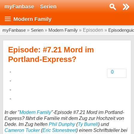
myFanbase
Serien
Serie suchen...
Modern Family
Home
SERIEN
myFanbase
»
Serien
»
Modern Family
» Episoden »
Episodengui
Serien
Episode: #7.21 Mord im
Kolumnen
Portland-Express?
Interviews
0
Veranstaltungen
KULTUR
Specials
SERVICE
In der "
Modern Family
"-Episode #7.21 Mord im Portland-
Gewinnspiele
Express? fährt die Familie mit dem Zug zur Hochzeit von
Dede. Im Zug helfen
Phil Dunphy
(
Ty Burrell
) und
Forum
Cameron Tucker
(
Eric Stonestreet
) einem Schriftsteller bei