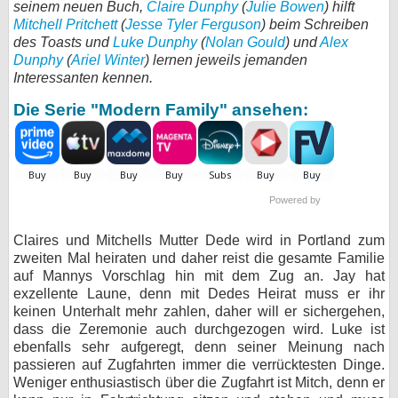
seinem neuen Buch,
Claire Dunphy
(
Julie Bowen
) hilft
Mitchell Pritchett
(
Jesse Tyler Ferguson
bei X
) beim Schreiben
des Toasts und
Luke Dunphy
(
Nolan Gould
) und
Alex
Dunphy
(
Ariel Winter
) lernen jeweils jemanden
bei Facebook
Interessanten kennen.
Die Serie "Modern Family" ansehen:
Kontakt
Nutzungsbedingungen
Datenschutz
Powered by
Cookie-Einstellungen
Claires und Mitchells Mutter Dede wird in Portland zum
zweiten Mal heiraten und daher reist die gesamte Familie
Impressum
auf Mannys Vorschlag hin mit dem Zug an. Jay hat
exzellente Laune, denn mit Dedes Heirat muss er ihr
Desktop-Ansicht
keinen Unterhalt mehr zahlen, daher will er sichergehen,
myFanbase
dass die Zeremonie auch durchgezogen wird. Luke ist
ebenfalls sehr aufgeregt, denn seiner Meinung nach
passieren auf Zugfahrten immer die verrücktesten Dinge.
Weniger enthusiastisch über die Zugfahrt ist Mitch, denn er