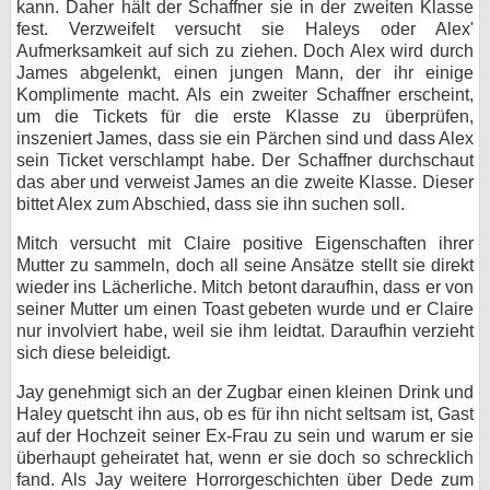
kann. Daher hält der Schaffner sie in der zweiten Klasse
fest. Verzweifelt versucht sie Haleys oder Alex'
Aufmerksamkeit auf sich zu ziehen. Doch Alex wird durch
James abgelenkt, einen jungen Mann, der ihr einige
Komplimente macht. Als ein zweiter Schaffner erscheint,
um die Tickets für die erste Klasse zu überprüfen,
inszeniert James, dass sie ein Pärchen sind und dass Alex
sein Ticket verschlampt habe. Der Schaffner durchschaut
das aber und verweist James an die zweite Klasse. Dieser
bittet Alex zum Abschied, dass sie ihn suchen soll.
Mitch versucht mit Claire positive Eigenschaften ihrer
Mutter zu sammeln, doch all seine Ansätze stellt sie direkt
wieder ins Lächerliche. Mitch betont daraufhin, dass er von
seiner Mutter um einen Toast gebeten wurde und er Claire
nur involviert habe, weil sie ihm leidtat. Daraufhin verzieht
sich diese beleidigt.
Jay genehmigt sich an der Zugbar einen kleinen Drink und
Haley quetscht ihn aus, ob es für ihn nicht seltsam ist, Gast
auf der Hochzeit seiner Ex-Frau zu sein und warum er sie
überhaupt geheiratet hat, wenn er sie doch so schrecklich
fand. Als Jay weitere Horrorgeschichten über Dede zum