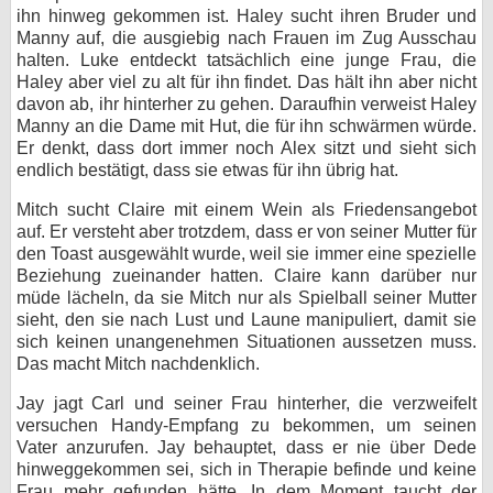
ihn hinweg gekommen ist. Haley sucht ihren Bruder und
Manny auf, die ausgiebig nach Frauen im Zug Ausschau
halten. Luke entdeckt tatsächlich eine junge Frau, die
Haley aber viel zu alt für ihn findet. Das hält ihn aber nicht
davon ab, ihr hinterher zu gehen. Daraufhin verweist Haley
Manny an die Dame mit Hut, die für ihn schwärmen würde.
Er denkt, dass dort immer noch Alex sitzt und sieht sich
endlich bestätigt, dass sie etwas für ihn übrig hat.
Mitch sucht Claire mit einem Wein als Friedensangebot
auf. Er versteht aber trotzdem, dass er von seiner Mutter für
den Toast ausgewählt wurde, weil sie immer eine spezielle
Beziehung zueinander hatten. Claire kann darüber nur
müde lächeln, da sie Mitch nur als Spielball seiner Mutter
sieht, den sie nach Lust und Laune manipuliert, damit sie
sich keinen unangenehmen Situationen aussetzen muss.
Das macht Mitch nachdenklich.
Jay jagt Carl und seiner Frau hinterher, die verzweifelt
versuchen Handy-Empfang zu bekommen, um seinen
Vater anzurufen. Jay behauptet, dass er nie über Dede
hinweggekommen sei, sich in Therapie befinde und keine
Frau mehr gefunden hätte. In dem Moment taucht der