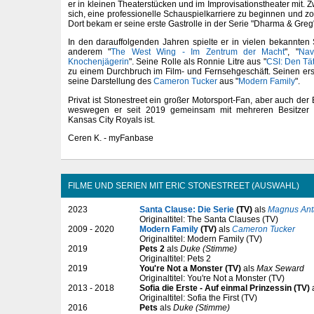
er in kleinen Theaterstücken und im Improvisationstheater mit. Z
sich, eine professionelle Schauspielkarriere zu beginnen und z
Dort bekam er seine erste Gastrolle in der Serie "Dharma & Greg
In den darauffolgenden Jahren spielte er in vielen bekannten 
anderem "
The West Wing - Im Zentrum der Macht
", "
Nav
Knochenjägerin
". Seine Rolle als Ronnie Litre aus "
CSI: Den Tät
zu einem Durchbruch im Film- und Fernsehgeschäft. Seinen ers
seine Darstellung des
Cameron Tucker
aus "
Modern Family
".
Privat ist Stonestreet ein großer Motorsport-Fan, aber auch der
weswegen er seit 2019 gemeinsam mit mehreren Besitzer
Kansas City Royals ist.
Ceren K. - myFanbase
FILME UND SERIEN MIT ERIC STONESTREET (AUSWAHL)
2023
Santa Clause: Die Serie
(TV)
als
Magnus Ant
Originaltitel: The Santa Clauses (TV)
2009 - 2020
Modern Family
(TV)
als
Cameron Tucker
Originaltitel: Modern Family (TV)
2019
Pets 2
als
Duke (Stimme)
Originaltitel: Pets 2
2019
You're Not a Monster (TV)
als
Max Seward
Originaltitel: You're Not a Monster (TV)
2013 - 2018
Sofia die Erste - Auf einmal Prinzessin (TV)
Originaltitel: Sofia the First (TV)
2016
Pets
als
Duke (Stimme)