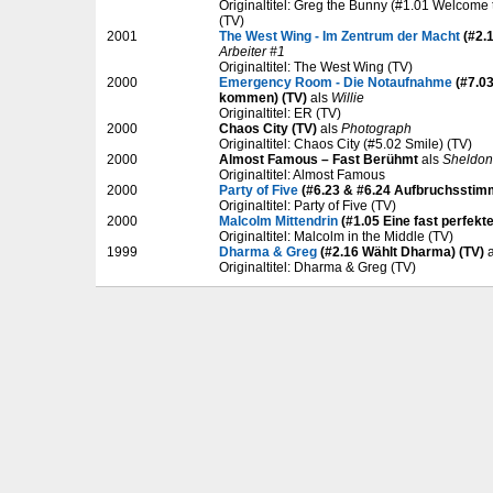
Originaltitel: Greg the Bunny (#1.01 Welcome
(TV)
2001
The West Wing - Im Zentrum der Macht
(#2.1
Arbeiter #1
Originaltitel: The West Wing (TV)
2000
Emergency Room - Die Notaufnahme
(#7.03
kommen) (TV)
als
Willie
Originaltitel: ER (TV)
2000
Chaos City (TV)
als
Photograph
Originaltitel: Chaos City (#5.02 Smile) (TV)
2000
Almost Famous – Fast Berühmt
als
Sheldon
Originaltitel: Almost Famous
2000
Party of Five
(#6.23 & #6.24 Aufbruchsstimmu
Originaltitel: Party of Five (TV)
2000
Malcolm Mittendrin
(#1.05 Eine fast perfekte
Originaltitel: Malcolm in the Middle (TV)
1999
Dharma & Greg
(#2.16 Wählt Dharma) (TV)
a
Originaltitel: Dharma & Greg (TV)