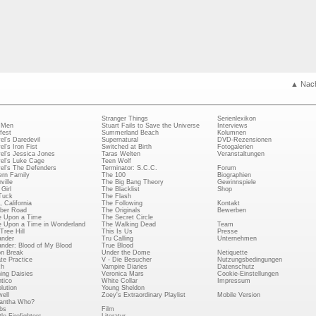
▲ Nac
Stranger Things
Serienlexikon
 Men
Stuart Fails to Save the Universe
Interviews
fest
Summerland Beach
Kolumnen
el's Daredevil
Supernatural
DVD-Rezensionen
el's Iron Fist
Switched at Birth
Fotogalerien
el's Jessica Jones
Taras Welten
Veranstaltungen
el's Luke Cage
Teen Wolf
el's The Defenders
Terminator: S.C.C.
Forum
rn Family
The 100
Biographien
ville
The Big Bang Theory
Gewinnspiele
Girl
The Blacklist
Shop
Tuck
The Flash
, California
The Following
Kontakt
ber Road
The Originals
Bewerben
 Upon a Time
The Secret Circle
 Upon a Time in Wonderland
The Walking Dead
Team
Tree Hill
This Is Us
Presse
ander
Tru Calling
Unternehmen
ander: Blood of My Blood
True Blood
on Break
Under the Dome
Netiquette
ate Practice
V - Die Besucher
Nutzungsbedingungen
ch
Vampire Diaries
Datenschutz
ing Daisies
Veronica Mars
Cookie-Einstellungen
tico
White Collar
Impressum
lution
Young Sheldon
ell
Zoey's Extraordinary Playlist
Mobile Version
antha Who?
bs
Film
le Firefighters
Literatur