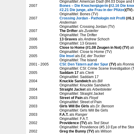
Originaltitel: American Dad! (#4.03 Dope and F
2007
Bones – Die Knochenjägerin
(
#2.16 Die kno
#2.21 Die junge, alte Frau in der Pfütze
)(TV)
Originaltitel: Bones (TV)
2007
Crossing Jordan - Pathologin mit Profil
(#6.1
Anderman
Originaltitel: Crossing Jordan (TV)
2007
The Drifter
als
Zusteller
Originaltitel: The Drifter
2006
13 Graves
als
Andrew Schoch
Originaltitel: 13 Graves
2005
Close to Home (#1.08 Zeugen in Not) (TV)
al
Originaltitel: Close to Home (TV)
2005
Die Insel
als
Ed, der Trucker
Originaltitel: The Island
2001 - 2005
CSI: Den Tätern auf der Spur
(TV)
als
Ronnie
Originaltitel: CSI: Crime Scene Investigation (
2005
Saddam 17
als
Clerk
Originaltitel: Saddam 17
2004
Knuckle Sandwich
als
Bill
Originaltitel: Knuckle Sandwich
2004
Straight Jacket
als
Arbeitsleiter
Originaltitel: Straight Jacket
2003
Street of Pain
als
Floyd
Originaltitel: Street of Pain
2003
Girls Will Be Girls
als
Dr. Benson
Originaltitel: Girls Will Be Girls
2003
F.A.T.
als
Ranger
Originaltitel: F.A.T.
2002
Providence (TV)
als
Ted Stout
Originaltitel: Providence (#5.10 Eye of the Sto
2002
Greg the Bunny (TV)
als
Wilson