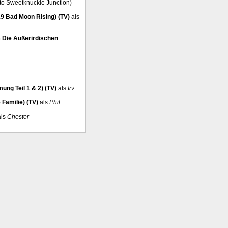
 to Sweetknuckle Junction)
9 Bad Moon Rising) (TV)
als
 Die Außerirdischen
ng Teil 1 & 2) (TV)
als
Irv
 Familie) (TV)
als
Phil
ls
Chester