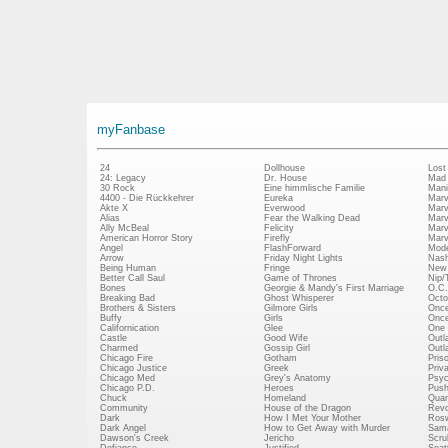
myFanbase
24
Dollhouse
Lost
24: Legacy
Dr. House
Mad
30 Rock
Eine himmlische Familie
Mani
4400 - Die Rückkehrer
Eureka
Marv
Akte X
Everwood
Marv
Alias
Fear the Walking Dead
Marv
Ally McBeal
Felicity
Marv
American Horror Story
Firefly
Marv
Angel
FlashForward
Mode
Arrow
Friday Night Lights
Nash
Being Human
Fringe
New 
Better Call Saul
Game of Thrones
Nip/
Bones
Georgie & Mandy's First Marriage
O.C.
Breaking Bad
Ghost Whisperer
Octo
Brothers & Sisters
Gilmore Girls
Once
Buffy
Girls
Once
Californication
Glee
One 
Castle
Good Wife
Outl
Charmed
Gossip Girl
Outl
Chicago Fire
Gotham
Pris
Chicago Justice
Greek
Priv
Chicago Med
Grey's Anatomy
Psy
Chicago P.D.
Heroes
Push
Chuck
Homeland
Quan
Community
House of the Dragon
Revo
Dark
How I Met Your Mother
Rosw
Dark Angel
How to Get Away with Murder
Sam
Dawson's Creek
Jericho
Scru
Defiance
Justified
Seatt