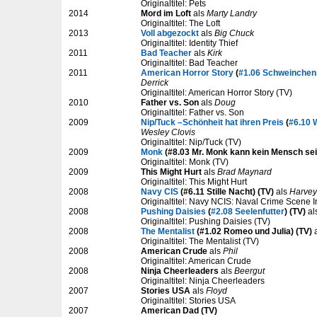
Originaltitel: Pets
2014
Mord im Loft
als
Marty Landry
Originaltitel: The Loft
2013
Voll abgezockt
als
Big Chuck
Originaltitel: Identity Thief
2011
Bad Teacher
als
Kirk
Originaltitel: Bad Teacher
2011
American Horror Story
(
#1.06 Schweinchen
Derrick
Originaltitel: American Horror Story (TV)
2010
Father vs. Son
als
Doug
Originaltitel: Father vs. Son
2009
Nip/Tuck –Schönheit hat ihren Preis
(
#6.10 
Wesley Clovis
Originaltitel: Nip/Tuck (TV)
2009
Monk
(#8.03 Mr. Monk kann kein Mensch sei
Originaltitel: Monk (TV)
2009
This Might Hurt
als
Brad Maynard
Originaltitel: This Might Hurt
2008
Navy CIS
(#6.11 Stille Nacht) (TV)
als
Harve
Originaltitel: Navy NCIS: Naval Crime Scene I
2008
Pushing Daisies
(
#2.08 Seelenfutter
) (TV)
al
Originaltitel: Pushing Daisies (TV)
2008
The Mentalist
(#1.02 Romeo und Julia) (TV)
Originaltitel: The Mentalist (TV)
2008
American Crude
als
Phil
Originaltitel: American Crude
2008
Ninja Cheerleaders
als
Beergut
Originaltitel: Ninja Cheerleaders
2007
Stories USA
als
Floyd
Originaltitel: Stories USA
2007
American Dad (TV)