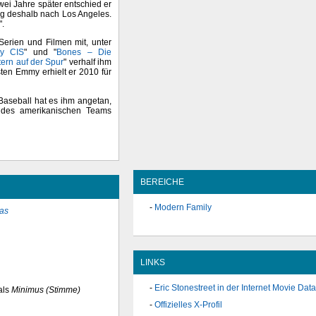
wei Jahre später entschied er
og deshalb nach Los Angeles.
".
Serien und Filmen mit, unter
y CIS
" und "
Bones – Die
ern auf der Spur
" verhalf ihm
ten Emmy erhielt er 2010 für
 Baseball hat es ihm angetan,
 des amerikanischen Teams
BEREICHE
Modern Family
as
LINKS
Eric Stonestreet in der Internet Movie Dat
als
Minimus (Stimme)
Offizielles X-Profil