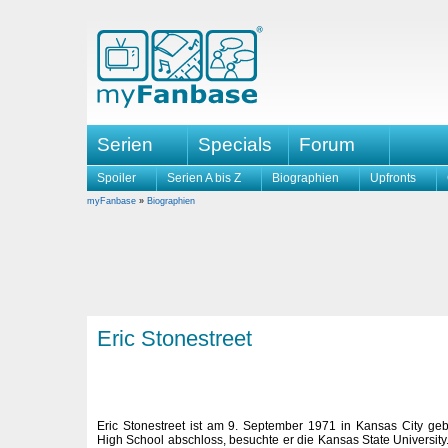
Serien
Specials
Forum
Spoiler
Serien A bis Z
Biographien
Upfronts
myFanbase
»
Biographien
Eric Stonestreet
Eric Stonestreet ist am 9. September 1971 in Kansas City ge
High School abschloss, besuchte er die Kansas State University