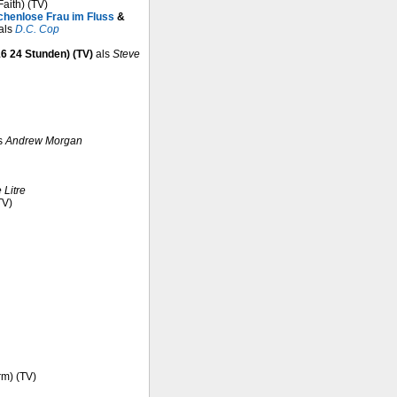
aith) (TV)
chenlose Frau im Fluss
&
als
D.C. Cop
6 24 Stunden) (TV)
als
Steve
s
Andrew Morgan
 Litre
TV)
rm) (TV)