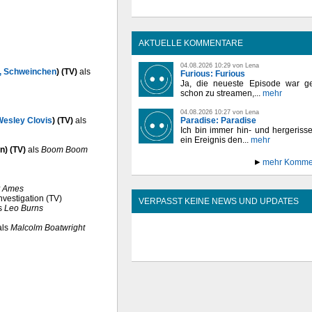
AKTUELLE KOMMENTARE
04.08.2026 10:29 von Lena
, Schweinchen
) (TV)
als
Furious: Furious
Ja, die neueste Episode war ge
schon zu streamen,...
mehr
04.08.2026 10:27 von Lena
Wesley Clovis
) (TV)
als
Paradise: Paradise
Ich bin immer hin- und hergeriss
ein Ereignis den...
mehr
n) (TV)
als
Boom Boom
mehr Komme
y Ames
nvestigation (TV)
VERPASST KEINE NEWS UND UPDATES
s
Leo Burns
als
Malcolm Boatwright