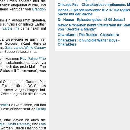
enen Erden erklären hier die
Chicago Fire - Charakterbeschreibungen: 
itans" eingeführt wurde, und
ießend kehrt der von
Brandon
Bones - Episodenreviews: #12.07 Die tödlic
Sache mit der Rache
Dr. House - Episodenguide: #3.09 Judas?
m ein Autogramm gebeten.
zu "Crisis on Infinite Earths"
News: ProSieben nennt Starttermin für Staff
e Earths (4)
gemeinsam mit
von "Georgie & Mandy"
Charaktere: The Rookie - Charaktere
tus, weswegen er auch hier
Charaktere: Ich und die Walter Boys -
he Sorcerer (Raúl Herrera)
Charaktere
ann.
Sara Lance/White Canary
von Beebo zu lassen hat.
egen, kommen
Ray Palmer/The
ein subatomisches Level zu
s er sich das erste Mal in The
tatus mit "microverse", was
i Orte benannt, Gardner Pier
r Fox, der für die DC Comics
rossover vorgeschlagen hat.
e Zeichnungen für die Comics
echlin
) zu vernichten, eilt ihm
e Pose erinnert sehr an
Henry
, eine davon ist auch die
gle
(
David Ramsey
) und
Lyla
worden. Durch Flashpoint ist