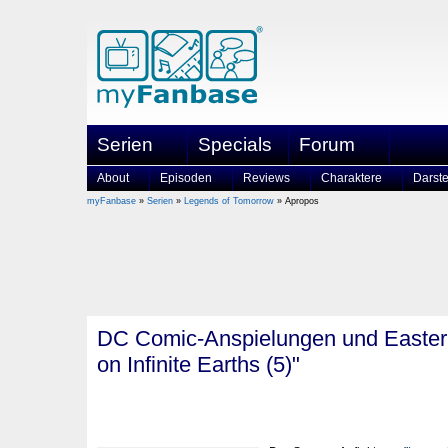
Serien
Specials
Forum
About
Episoden
Reviews
Charaktere
Darste
myFanbase
»
Serien
»
Legends of Tomorrow
» Apropos
DC Comic-Anspielungen und Easter 
on Infinite Earths (5)"