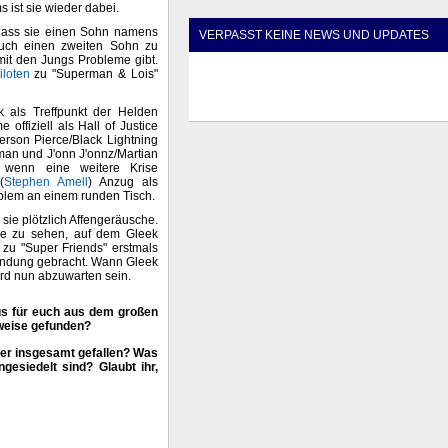
 ist sie wieder dabei.
 dass sie einen Sohn namens
VERPASST KEINE NEWS UND UPDATES
uch einen zweiten Sohn zu
mit den Jungs Probleme gibt.
iloten
zu "Superman & Lois"
rik als Treffpunkt der Helden
 offiziell als Hall of Justice
ferson Pierce/Black Lightning
man und J'onn J'onnz/Martian
, wenn eine weitere Krise
(
Stephen Amell
) Anzug als
mblem an einem runden Tisch.
sie plötzlich Affengeräusche.
ale zu sehen, auf dem Gleek
s zu "Super Friends" erstmals
bindung gebracht. Wann Gleek
ird nun abzuwarten sein.
ggs für euch aus dem großen
nweise gefunden?
ver insgesamt gefallen? Was
gesiedelt sind? Glaubt ihr,