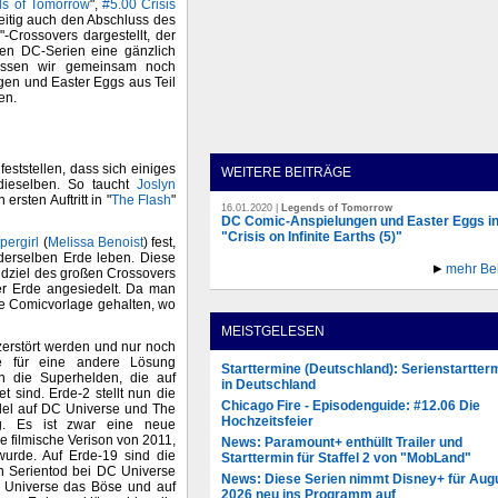
s of Tomorrow
",
#5.00 Crisis
zeitig auch den Abschluss des
s"-Crossovers dargestellt, der
en DC-Serien eine gänzlich
assen wir gemeinsam noch
en und Easter Eggs aus Teil
en.
eststellen, dass sich einiges
WEITERE BEITRÄGE
dieselben. So taucht
Joslyn
ersten Auftritt in "
The Flash
"
16.01.2020 |
Legends of Tomorrow
DC Comic-Anspielungen und Easter Eggs i
"Crisis on Infinite Earths (5)"
pergirl
(
Melissa Benoist
) fest,
 derselben Erde leben. Diese
mehr Be
Endziel des großen Crossovers
er Erde angesiedelt. Da man
ie Comicvorlage gehalten, wo
MEISTGELESEN
zerstört werden und nur noch
se für eine andere Lösung
Starttermine (Deutschland): Serienstartter
n die Superhelden, die auf
in Deutschland
 sind. Erde-2 stellt nun die
Chicago Fire - Episodenguide: #12.06 Die
allel auf DC Universe und The
Hochzeitsfeier
g. Es ist zwar eine neue
e filmische Verison von 2011,
News: Paramount+ enthüllt Trailer und
wurde. Auf Erde-19 sind die
Starttermin für Staffel 2 von "MobLand"
n Serientod bei DC Universe
News: Diese Serien nimmt Disney+ für Aug
 Universe das Böse und auf
2026 neu ins Programm auf