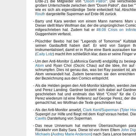
Erde-21 die Mitglieder von "
Doom Patrol
". Die verschied
großen Unterschiede zwischen dem "Doom Patrol", das bei "T
wie es sich als eigenständige Serie entwickelt hat. Abschl
Routh
dargestellte Superman auf Erde-96 zurück.
Barry und Kara werden von einem Mann namens Marv u
Dieser stellt Marv Wolfman dar, der die ursprünglichen Comics 
mitgeschrieben hat. Zudem hat er
#8.08 Crisis on Infinit
Guggenheim verfasst.
Plüschtier Beebo hat bei "Legends of Tomorrow" Kultsta
seinen Gastauftritt haben darf. Er wird von Sargon t
instrumentalisiert, damit er in Ruhe eine Bank ausrauben k
(
Caity Lotz
) macht ihm schließlich klar, dass er seine Finger 
Um den Anti-Monitor (LaMonica Garrett) endgültig zu besi
Atom
und Ryan Choi (Oscric Chau) auf die Idee, ihn auf 
schrumpfen. Dies ist genau das, was bei Ray passiert ist, al
Atom verwandelt hat. Zudem benennen sie den erreichten S
der Bezeichnung aus den Comics entspricht.
Als die Helden gegen den Anti-Monitor kämpfen, werden zwe
und Perez Landing. Gardner bezieht sich dabei auf Gardne
geschrieben hat und erstmals das Wort "Crisis" für die C
Perez wiederum ist eine Referenz auf George Perez, der di
gemacht hat, wo Wolfman die Texte geschrieben hat.
Als der Anti-Monitor ansetzt,
Clark Kent/Superman
(
Tyler Ho
Supergirl zur Hilfe und fliegt mit dem Kopf voraus herbei. Di
Cavills
Darstellung von Superman.
Das neue Universum hat mehrere Überraschungen parat
Rückkehr von Baby Sara. Diese ist von ihren Eltern
John Dig
Michaels
(
Audrey Marie Anderson
) nach Sara Lance benannt 