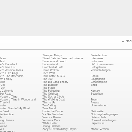
▲ Nac
Stranger Things
Serienlexikon
 Men
Stuart Fails to Save the Universe
Interviews
fest
Summerland Beach
Kolumnen
el's Daredevil
Supernatural
DVD-Rezensionen
el's Iron Fist
Switched at Birth
Fotogalerien
el's Jessica Jones
Taras Welten
Veranstaltungen
el's Luke Cage
Teen Wolf
el's The Defenders
Terminator: S.C.C.
Forum
rn Family
The 100
Biographien
ville
The Big Bang Theory
Gewinnspiele
Girl
The Blacklist
Shop
Tuck
The Flash
, California
The Following
Kontakt
ber Road
The Originals
Bewerben
 Upon a Time
The Secret Circle
 Upon a Time in Wonderland
The Walking Dead
Team
Tree Hill
This Is Us
Presse
ander
Tru Calling
Unternehmen
ander: Blood of My Blood
True Blood
on Break
Under the Dome
Netiquette
ate Practice
V - Die Besucher
Nutzungsbedingungen
ch
Vampire Diaries
Datenschutz
ing Daisies
Veronica Mars
Cookie-Einstellungen
tico
White Collar
Impressum
lution
Young Sheldon
ell
Zoey's Extraordinary Playlist
Mobile Version