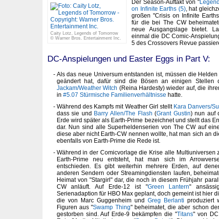
Der Season-Auftakt von "
Legend
on Infinite Earths (5)
, hat gleich
großen "Crisis on Infinite Earth
für die bei The CW beheimatet
neue Ausgangslage bietet. L
Caity Lotz, Legends of Tomorrow
einmal die DC Comic-Anspielung
© Warner Bros. Entertainment Inc.
5 des Crossovers Revue passier
DC-Anspielungen und Easter Eggs in Part V:
Als das neue Universum entstanden ist, müssen die Helden f
geändert hat, dafür sind die Bösen an einigen Stellen 
Jackam/Weather Witch
(Reina Hardesty) wieder auf, die ihren 
in
#5.07 Stürmische Familienverhältnisse
hatte.
Während des Kampfs mit Weather Girl stellt
Kara Danvers/Su
dass sie und
Barry Allen/The Flash
(
Grant Gustin
) nun auf
Erde wird später als Earth-Prime bezeichnet und stellt das 
dar. Nun sind alle Superheldenserien von The CW auf ein
diese aber nicht Earth-CW nennen wollte, hat man sich an d
ebenfalls von Earth-Prime die Rede ist.
Während in der Comicvorlage die Krise alle Multiuniversen 
Earth-Prime neu entsteht, hat man sich im Arrowver
entschieden. Es gibt weiterhin mehrere Erden, auf dene
anderen Sendern oder Streamingdiensten laufen, beheimatet
Heimat von "Stargirl" dar, die noch in diesem Frühjahr par
CW anläuft. Auf Erde-12 ist "
Green Lantern
" ansässi
Serienadaption für HBO Max geplant, doch gemeint ist hier di
die von Marc Guggenheim und
Greg Berlanti
produziert 
Figuren aus "
Swamp Thing
" beheimatet, die aber schon de
gestorben sind. Auf Erde-9 bekämpfen die "
Titans
" von DC