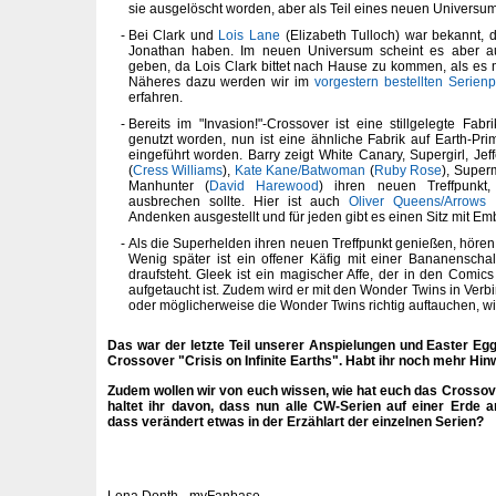
sie ausgelöscht worden, aber als Teil eines neuen Universums
Bei Clark und
Lois Lane
(Elizabeth Tulloch) war bekannt,
Jonathan haben. Im neuen Universum scheint es aber a
geben, da Lois Clark bittet nach Hause zu kommen, als es 
Näheres dazu werden wir im
vorgestern bestellten Serienp
erfahren.
Bereits im "Invasion!"-Crossover ist eine stillgelegte Fab
genutzt worden, nun ist eine ähnliche Fabrik auf Earth-Prime
eingeführt worden. Barry zeigt White Canary, Supergirl, Jef
(
Cress Williams
),
Kate Kane/Batwoman
(
Ruby Rose
), Super
Manhunter (
David Harewood
) ihren neuen Treffpunkt
ausbrechen sollte. Hier ist auch
Oliver Queens/Arrows
Andenken ausgestellt und für jeden gibt es einen Sitz mit E
Als die Superhelden ihren neuen Treffpunkt genießen, hören 
Wenig später ist ein offener Käfig mit einer Bananensch
draufsteht. Gleek ist ein magischer Affe, der in den Comic
aufgetaucht ist. Zudem wird er mit den Wonder Twins in Ver
oder möglicherweise die Wonder Twins richtig auftauchen, w
Das war der letzte Teil unserer Anspielungen und Easter E
Crossover "Crisis on Infinite Earths". Habt ihr noch mehr Hi
Zudem wollen wir von euch wissen, wie hat euch das Crosso
haltet ihr davon, dass nun alle CW-Serien auf einer Erde an
dass verändert etwas in der Erzählart der einzelnen Serien?
Lena Donth - myFanbase