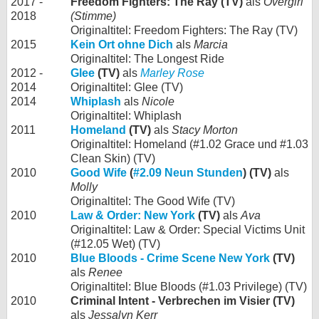
2017 -
Freedom Fighters: The Ray (TV)
als
Overgirl
2018
(Stimme)
Originaltitel: Freedom Fighters: The Ray (TV)
2015
Kein Ort ohne Dich
als
Marcia
Originaltitel: The Longest Ride
2012 -
Glee
(TV)
als
Marley Rose
2014
Originaltitel: Glee (TV)
2014
Whiplash
als
Nicole
Originaltitel: Whiplash
2011
Homeland
(TV)
als
Stacy Morton
Originaltitel: Homeland (#1.02 Grace und #1.03
Clean Skin) (TV)
2010
Good Wife
(
#2.09 Neun Stunden
) (TV)
als
Molly
Originaltitel: The Good Wife (TV)
2010
Law & Order: New York
(TV)
als
Ava
Originaltitel: Law & Order: Special Victims Unit
(#12.05 Wet) (TV)
2010
Blue Bloods - Crime Scene New York
(TV)
als
Renee
Originaltitel: Blue Bloods (#1.03 Privilege) (TV)
2010
Criminal Intent - Verbrechen im Visier (TV)
als
Jessalyn Kerr