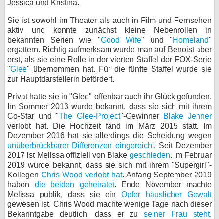
Jessica und Kristina.
bei X
Sie ist sowohl im Theater als auch in Film und Fernsehen
aktiv und konnte zunächst kleine Nebenrollen in
bei Facebook
bekannten Serien wie "
Good Wife
" und "
Homeland
"
ergattern. Richtig aufmerksam wurde man auf Benoist aber
erst, als sie eine Rolle in der vierten Staffel der FOX-Serie
Kontakt
"
Glee
" übernommen hat. Für die fünfte Staffel wurde sie
zur Hauptdarstellerin befördert.
Nutzungsbedingungen
Privat hatte sie in "Glee" offenbar auch ihr Glück gefunden.
Im Sommer 2013 wurde bekannt, dass sie sich mit ihrem
Datenschutz
Co-Star und "
The Glee-Project
"-Gewinner
Blake Jenner
verlobt hat. Die Hochzeit fand im März 2015 statt. Im
Cookie-Einstellungen
Dezember 2016 hat sie allerdings die Scheidung wegen
unüberbrückbarer Differenzen eingereicht
. Seit Dezember
Impressum
2017 ist Melissa offiziell von Blake
geschieden
. Im Februar
2019 wurde bekannt, dass sie sich mit ihrem "Supergirl"-
Desktop-Ansicht
Kollegen
Chris Wood
verlobt hat
. Anfang September 2019
myFanbase
haben
die beiden geheiratet
. Ende November machte
Melissa publik, dass sie ein
Opfer häuslicher Gewalt
gewesen ist. Chris Wood machte wenige Tage nach dieser
Bekanntgabe deutlich, dass er zu
seiner Frau steht
.