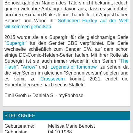
Benoist gab den Namen des Täters nicht bekannt, jedoch
gingen viele ihre Anhänger davon aus, dass es sich dabei
um ihren Exmann Blake Jenner handelte. Im August haben
Benoist und Wood ihr
Söhnchen Huxley auf der Welt
willkommen geheißen
.
2015 wurde sie als Supergirl für die gleichnamige Serie
"
Supergirl
" für den Sender CBS verpflichtet. Die Serie
wechselte schließlich zum Sender CW, auf dem schon
einige DC-Comic-Helden-Serien laufen. Mit ihrer Rolle als
Supergirl ist sie auch immer wieder in den Serien "
The
Flash
", "
Arrow
" und "
Legends of Tomorrow
" zu sehen, da
die vier Serien im gleichen 'Serienuniversum' spielen und
es somit zu
Crossovern
kommt. 2021 endet die
Superheldenserie nach sechs Staffeln.
Emil Groth & Daniela S. - myFanbase
STECKBRIEF
Geburtsname:
Melissa Marie Benoist
Geburtstag
04.10.1988