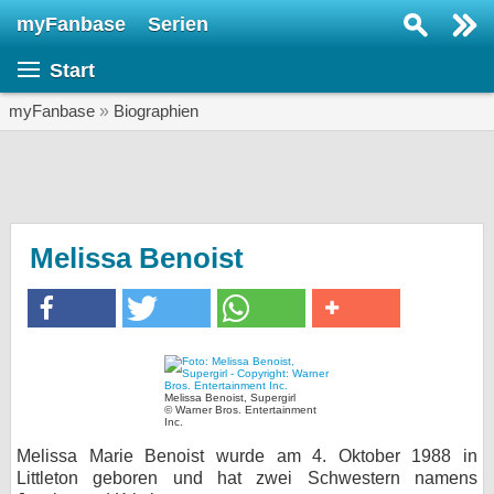
myFanbase
Serien
Serie suchen...
Start
Home
SERIEN
myFanbase
»
Biographien
Serien
Kolumnen
Interviews
Melissa Benoist
Veranstaltungen
KULTUR
Specials
SERVICE
Melissa Benoist, Supergirl
© Warner Bros. Entertainment
Inc.
Gewinnspiele
Melissa Marie Benoist wurde am 4. Oktober 1988 in
Forum
Littleton geboren und hat zwei Schwestern namens