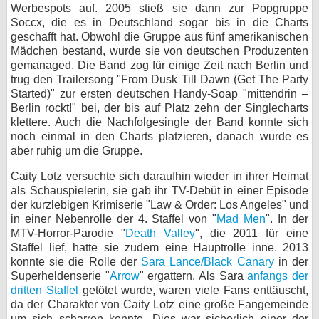
Werbespots auf. 2005 stieß sie dann zur Popgruppe
bei X
Soccx, die es in Deutschland sogar bis in die Charts
geschafft hat. Obwohl die Gruppe aus fünf amerikanischen
bei Facebook
Mädchen bestand, wurde sie von deutschen Produzenten
gemanaged. Die Band zog für einige Zeit nach Berlin und
trug den Trailersong "From Dusk Till Dawn (Get The Party
Started)" zur ersten deutschen Handy-Soap "mittendrin –
Kontakt
Berlin rockt!" bei, der bis auf Platz zehn der Singlecharts
klettere. Auch die Nachfolgesingle der Band konnte sich
Nutzungsbedingungen
noch einmal in den Charts platzieren, danach wurde es
aber ruhig um die Gruppe.
Datenschutz
Caity Lotz versuchte sich daraufhin wieder in ihrer Heimat
Cookie-Einstellungen
als Schauspielerin, sie gab ihr TV-Debüt in einer Episode
der kurzlebigen Krimiserie "Law & Order: Los Angeles" und
in einer Nebenrolle der 4. Staffel von "
Impressum
Mad Men
". In der
MTV-Horror-Parodie "
Death Valley
", die 2011 für eine
Desktop-Ansicht
Staffel lief, hatte sie zudem eine Hauptrolle inne. 2013
myFanbase
konnte sie die Rolle der
Sara Lance/Black Canary
in der
Superheldenserie "
Arrow
" ergattern. Als Sara
anfangs der
dritten Staffel
getötet wurde, waren viele Fans enttäuscht,
da der Charakter von Caity Lotz eine große Fangemeinde
um sich scharren konnte. Dies war sicherlich einer der