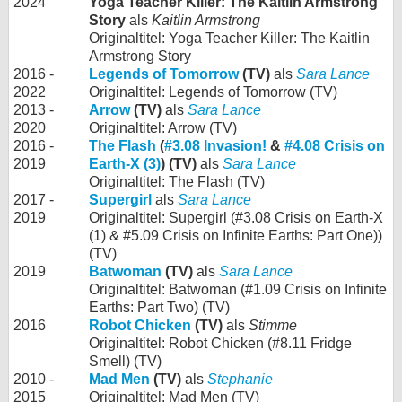
2024
Yoga Teacher Killer: The Kaitlin Armstrong
Story
als
Kaitlin Armstrong
Originaltitel: Yoga Teacher Killer: The Kaitlin
Armstrong Story
2016 -
Legends of Tomorrow
(TV)
als
Sara Lance
2022
Originaltitel: Legends of Tomorrow (TV)
2013 -
Arrow
(TV)
als
Sara Lance
2020
Originaltitel: Arrow (TV)
2016 -
The Flash
(
#3.08 Invasion!
&
#4.08 Crisis on
2019
Earth-X (3)
) (TV)
als
Sara Lance
Originaltitel: The Flash (TV)
2017 -
Supergirl
als
Sara Lance
2019
Originaltitel: Supergirl (#3.08 Crisis on Earth-X
(1) & #5.09 Crisis on Infinite Earths: Part One))
(TV)
2019
Batwoman
(TV)
als
Sara Lance
Originaltitel: Batwoman (#1.09 Crisis on Infinite
Earths: Part Two) (TV)
2016
Robot Chicken
(TV)
als
Stimme
Originaltitel: Robot Chicken (#8.11 Fridge
Smell) (TV)
2010 -
Mad Men
(TV)
als
Stephanie
2015
Originaltitel: Mad Men (TV)