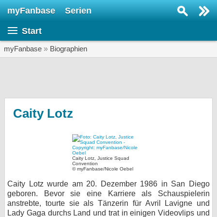
myFanbase
Serien
Serie suchen...
Start
Home
SERIEN
myFanbase
»
Biographien
Serien
Kolumnen
Interviews
Caity Lotz
Veranstaltungen
KULTUR
Specials
Caity Lotz, Justice Squad
Convention
© myFanbase/Nicole Oebel
SERVICE
Caity Lotz wurde am 20. Dezember 1986 in San Diego
Gewinnspiele
geboren. Bevor sie eine Karriere als Schauspielerin
anstrebte, tourte sie als Tänzerin für Avril Lavigne und
Forum
Lady Gaga durchs Land und trat in einigen Videovlips und