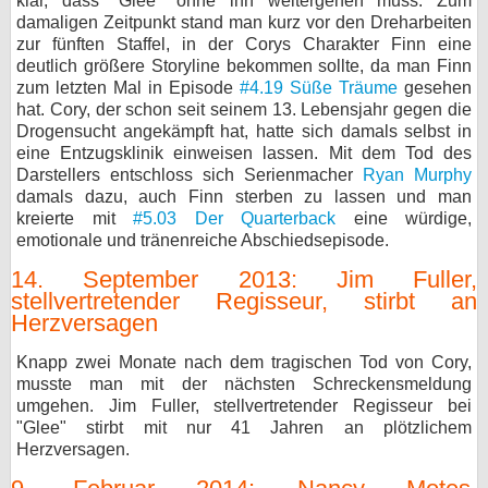
klar, dass "Glee" ohne ihn weitergehen muss. Zum
damaligen Zeitpunkt stand man kurz vor den Dreharbeiten
zur fünften Staffel, in der Corys Charakter Finn eine
deutlich größere Storyline bekommen sollte, da man Finn
zum letzten Mal in Episode
#4.19 Süße Träume
gesehen
hat. Cory, der schon seit seinem 13. Lebensjahr gegen die
Drogensucht angekämpft hat, hatte sich damals selbst in
eine Entzugsklinik einweisen lassen. Mit dem Tod des
Darstellers entschloss sich Serienmacher
Ryan Murphy
damals dazu, auch Finn sterben zu lassen und man
kreierte mit
#5.03 Der Quarterback
eine würdige,
emotionale und tränenreiche Abschiedsepisode.
14. September 2013: Jim Fuller,
stellvertretender Regisseur, stirbt an
Herzversagen
Knapp zwei Monate nach dem tragischen Tod von Cory,
musste man mit der nächsten Schreckensmeldung
umgehen. Jim Fuller, stellvertretender Regisseur bei
"Glee" stirbt mit nur 41 Jahren an plötzlichem
Herzversagen.