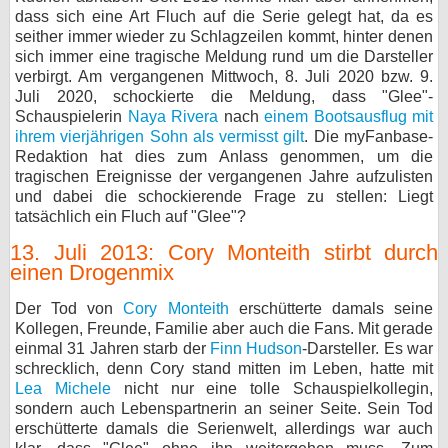
dass sich eine Art Fluch auf die Serie gelegt hat, da es
bei X
seither immer wieder zu Schlagzeilen kommt, hinter denen
sich immer eine tragische Meldung rund um die Darsteller
bei Facebook
verbirgt. Am vergangenen Mittwoch, 8. Juli 2020 bzw. 9.
Juli 2020, schockierte die Meldung, dass "Glee"-
Schauspielerin
Naya Rivera
nach
einem Bootsausflug mit
Kontakt
ihrem vierjährigen Sohn als vermisst gilt
. Die myFanbase-
Redaktion hat dies zum Anlass genommen, um die
tragischen Ereignisse der vergangenen Jahre aufzulisten
Nutzungsbedingungen
und dabei die schockierende Frage zu stellen: Liegt
tatsächlich ein Fluch auf "Glee"?
Datenschutz
13. Juli 2013: Cory Monteith stirbt durch
Cookie-Einstellungen
einen Drogenmix
Impressum
Der Tod von
Cory Monteith
erschütterte damals seine
Kollegen, Freunde, Familie aber auch die Fans. Mit gerade
Desktop-Ansicht
einmal 31 Jahren starb der
Finn Hudson
-Darsteller. Es war
myFanbase
schrecklich, denn Cory stand mitten im Leben, hatte mit
Lea Michele
nicht nur eine tolle Schauspielkollegin,
sondern auch Lebenspartnerin an seiner Seite. Sein Tod
erschütterte damals die Serienwelt, allerdings war auch