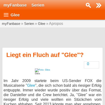
myFanbase
Serien
Serie suchen...
Glee
Home
SERIEN
myFanbase
»
Serien
»
Glee
» Apropos
Serien
Kolumnen
Interviews
Liegt ein Fluch auf "Glee"?
Veranstaltungen
0
KULTUR
Glee
Specials
Im Jahr 2009 startete beim US-Sender FOX die
SERVICE
Musicalserie "
Glee
", die sich schon bald als riesiger Erfolg
entpuppte. Immer wieder wurde positiv über das Format,
Gewinnspiele
die Darsteller und die Crew berichtet. Ja, "Glee" war ein
riesiger Erfolg und viele wollten ein Stückchen vom
Forum
Kuchen abhaben. Seit 2013 könnte man aber annehmen,