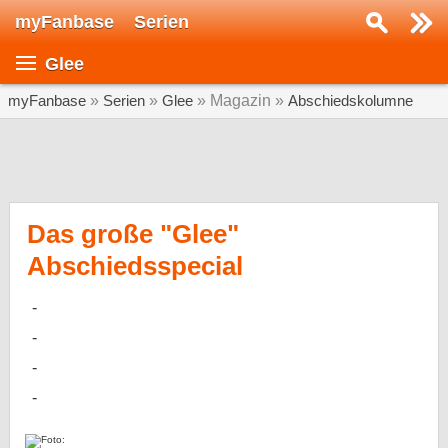
myFanbase
Serien
Serie suchen...
Glee
Home
SERIEN
myFanbase
»
Serien
»
Glee
» Magazin »
Abschiedskolumne
Serien
Kolumnen
Interviews
Das große "Glee"
Abschiedsspecial
Veranstaltungen
KULTUR
Specials
SERVICE
Gewinnspiele
Forum