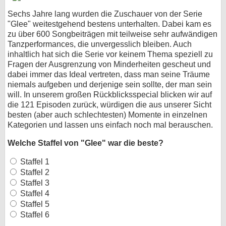
Sechs Jahre lang wurden die Zuschauer von der Serie
bei X
"Glee" weitestgehend bestens unterhalten. Dabei kam es
zu über 600 Songbeiträgen mit teilweise sehr aufwändigen
bei Facebook
Tanzperformances, die unvergesslich bleiben. Auch
inhaltlich hat sich die Serie vor keinem Thema speziell zu
Fragen der Ausgrenzung von Minderheiten gescheut und
Kontakt
dabei immer das Ideal vertreten, dass man seine Träume
niemals aufgeben und derjenige sein sollte, der man sein
Nutzungsbedingungen
will. In unserem großen Rückblicksspecial blicken wir auf
die 121 Episoden zurück, würdigen die aus unserer Sicht
Datenschutz
besten (aber auch schlechtesten) Momente in einzelnen
Kategorien und lassen uns einfach noch mal berauschen.
Cookie-Einstellungen
Welche Staffel von "Glee" war die beste?
Impressum
Staffel 1
Staffel 2
Desktop-Ansicht
Staffel 3
myFanbase
Staffel 4
Staffel 5
Staffel 6