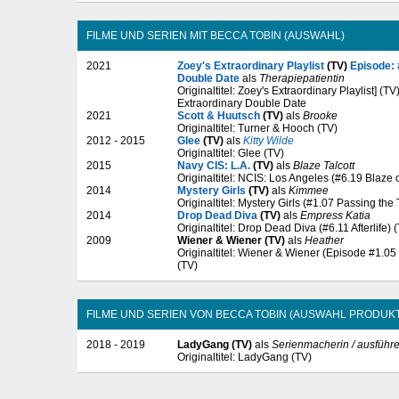
FILME UND SERIEN MIT BECCA TOBIN (AUSWAHL)
2021
Zoey's Extraordinary Playlist
(TV)
Episode: 
Double Date
als
Therapiepatientin
Originaltitel: Zoey's Extraordinary Playlist] (T
Extraordinary Double Date
2021
Scott & Huutsch
(TV)
als
Brooke
Originaltitel: Turner & Hooch (TV)
2012 - 2015
Glee
(TV)
als
Kitty Wilde
Originaltitel: Glee (TV)
2015
Navy CIS: L.A.
(TV)
als
Blaze Talcott
Originaltitel: NCIS: Los Angeles (#6.19 Blaze o
2014
Mystery Girls
(TV)
als
Kimmee
Originaltitel: Mystery Girls (#1.07 Passing the 
2014
Drop Dead Diva
(TV)
als
Empress Katia
Originaltitel: Drop Dead Diva (#6.11 Afterlife) 
2009
Wiener & Wiener (TV)
als
Heather
Originaltitel: Wiener & Wiener (Episode #1.05
(TV)
FILME UND SERIEN VON BECCA TOBIN (AUSWAHL PRODUKT
2018 - 2019
LadyGang (TV)
als
Serienmacherin / ausführ
Originaltitel: LadyGang (TV)