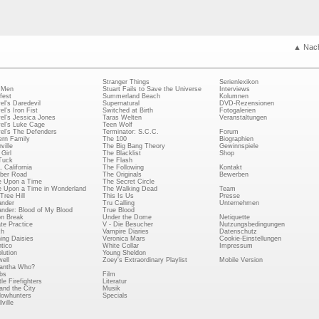
▲ Nac
Stranger Things
Serienlexikon
 Men
Stuart Fails to Save the Universe
Interviews
fest
Summerland Beach
Kolumnen
el's Daredevil
Supernatural
DVD-Rezensionen
el's Iron Fist
Switched at Birth
Fotogalerien
el's Jessica Jones
Taras Welten
Veranstaltungen
el's Luke Cage
Teen Wolf
el's The Defenders
Terminator: S.C.C.
Forum
rn Family
The 100
Biographien
ville
The Big Bang Theory
Gewinnspiele
Girl
The Blacklist
Shop
Tuck
The Flash
, California
The Following
Kontakt
ber Road
The Originals
Bewerben
 Upon a Time
The Secret Circle
 Upon a Time in Wonderland
The Walking Dead
Team
Tree Hill
This Is Us
Presse
ander
Tru Calling
Unternehmen
ander: Blood of My Blood
True Blood
on Break
Under the Dome
Netiquette
ate Practice
V - Die Besucher
Nutzungsbedingungen
ch
Vampire Diaries
Datenschutz
ing Daisies
Veronica Mars
Cookie-Einstellungen
tico
White Collar
Impressum
lution
Young Sheldon
ell
Zoey's Extraordinary Playlist
Mobile Version
antha Who?
bs
Film
le Firefighters
Literatur
and the City
Musik
owhunters
Specials
ville