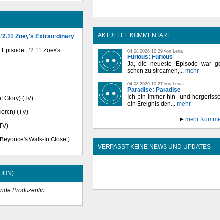
AKTUELLE KOMMENTARE
#2.11 Zoey's Extraordinary
V) Episode: #2.11 Zoey's
04.08.2026 10:29 von Lena
Furious: Furious
Ja, die neueste Episode war ge
schon zu streamen,...
mehr
04.08.2026 10:27 von Lena
Paradise: Paradise
Ich bin immer hin- und hergeriss
f Glory) (TV)
ein Ereignis den...
mehr
Torch) (TV)
mehr Komme
(TV)
 Beyonce's Walk-In Closet)
VERPASST KEINE NEWS UND UPDATES
ION)
ende Produzentin