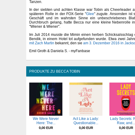
Tanzen.
In der siebten und achten Klasse war Tobin als Cheerleader a
späteren Rolle in der FOX-Serie "
Glee
" zugute. Ansonsten ist 
Geschäft und im wahrsten Sinne ein unbeschriebenes Blatt
Durchbruch gelang, hatte Becca nur eine kleine Nebenrolle i
"Wiener & Wiener".
Im Juli 2014 musste die Mimin einen herben Schicksalsschlag er
Bendik, in einem Hotel tot aufgefunden wurde. Etwa zwei Jahr
mit Zach Martin
bekannt, den sie
am 3. Dezember 2016 in Jackso
Emil Groth & Daniela S. - myFanbase
PRODUKTE ZU BECCA TOBIN
We Were Never
Act Like a Lady:
Lady Secrets: 
Here: The...
Questionable...
Raw, and...
0,00 EUR
0,00 EUR
0,00 EUR