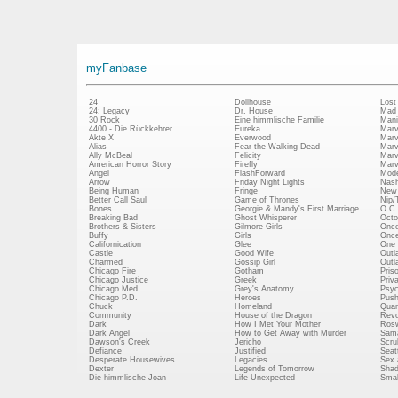
myFanbase
24
Dollhouse
Lost
24: Legacy
Dr. House
Mad
30 Rock
Eine himmlische Familie
Mani
4400 - Die Rückkehrer
Eureka
Marv
Akte X
Everwood
Marv
Alias
Fear the Walking Dead
Marv
Ally McBeal
Felicity
Marv
American Horror Story
Firefly
Marv
Angel
FlashForward
Mode
Arrow
Friday Night Lights
Nash
Being Human
Fringe
New 
Better Call Saul
Game of Thrones
Nip/
Bones
Georgie & Mandy's First Marriage
O.C.
Breaking Bad
Ghost Whisperer
Octo
Brothers & Sisters
Gilmore Girls
Once
Buffy
Girls
Once
Californication
Glee
One 
Castle
Good Wife
Outl
Charmed
Gossip Girl
Outl
Chicago Fire
Gotham
Pris
Chicago Justice
Greek
Priv
Chicago Med
Grey's Anatomy
Psy
Chicago P.D.
Heroes
Push
Chuck
Homeland
Quan
Community
House of the Dragon
Revo
Dark
How I Met Your Mother
Rosw
Dark Angel
How to Get Away with Murder
Sam
Dawson's Creek
Jericho
Scru
Defiance
Justified
Seatt
Desperate Housewives
Legacies
Sex 
Dexter
Legends of Tomorrow
Shad
Die himmlische Joan
Life Unexpected
Small