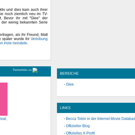
ktiv und dies kam auch ihrer
sie noch ziemlich neu im TV-
. Bevor ihr mit "Glee" der
n der wenig bekannten Serie
tragen, als ihr Freund, Matt
e später wurde ihr
Verlobung
n Hole heiratete
.
Partnerlinks zu
BEREICHE
Glee
LINKS
Real,
Becca Tobin in der Internet Movie Databa
Offizieller Blog
Offizielles X-Profil