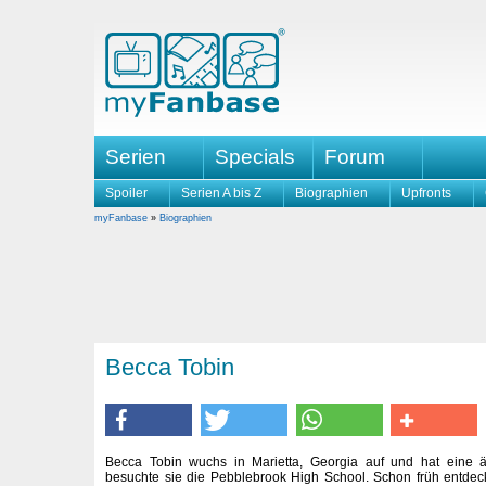
Serien
Specials
Forum
Spoiler
Serien A bis Z
Biographien
Upfronts
myFanbase
»
Biographien
Becca Tobin
Becca Tobin wuchs in Marietta, Georgia auf und hat eine ä
besuchte sie die Pebblebrook High School. Schon früh entdec