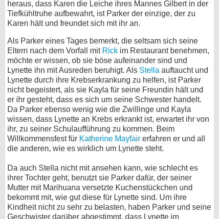
heraus, dass Karen die Leiche ihres Mannes Gilbert in der
Tiefkühltruhe aufbewahrt, ist Parker der einzige, der zu
Karen hält und freundet sich mit ihr an.
Als Parker eines Tages bemerkt, die seltsam sich seine
Eltern nach dem Vorfall mit
Rick
im Restaurant benehmen,
möchte er wissen, ob sie böse aufeinander sind und
Lynette ihn mit Ausreden beruhigt. Als
Stella
auftaucht und
Lynette durch ihre Krebserkrankung zu helfen, ist Parker
nicht begeistert, als sie Kayla für seine Freundin hält und
er ihr gesteht, dass es sich um seine Schwester handelt.
Da Parker ebenso wenig wie die Zwillinge und Kayla
wissen, dass Lynette an Krebs erkrankt ist, erwartet ihr von
ihr, zu seiner Schulaufführung zu kommen. Beim
Willkommensfest für
Katherine Mayfair
erfahren er und all
die anderen, wie es wirklich um Lynette steht.
Da auch Stella nicht mit ansehen kann, wie schlecht es
ihrer Tochter geht, benutzt sie Parker dafür, der seiner
Mutter mit Marihuana versetzte Kuchenstückchen und
bekommt mit, wie gut diese für Lynette sind. Um ihre
Kindheit nicht zu sehr zu belasten, haben Parker und seine
Geschwister darüber abgestimmt, dass Lynette im