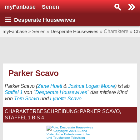
myFanbase
Serien
Serie suchen...
Desperate Housewives
Home
SERIEN
myFanbase
»
Serien
»
Desperate Housewives
» Charaktere »
Ch
Serien
Kolumnen
Interviews
Parker Scavo
Veranstaltungen
Parker Scavo (
Zane Huett
&
Joshua Logan Moore
) ist ab
KULTUR
Staffel 1
von "
Desperate Housewives
" das mittlere Kind
von
Tom Scavo
und
Lynette Scavo
.
Specials
CHARAKTERBESCHREIBUNG: PARKER SCAVO,
SERVICE
STAFFEL 1 BIS 4
Gewinnspiele
Forum