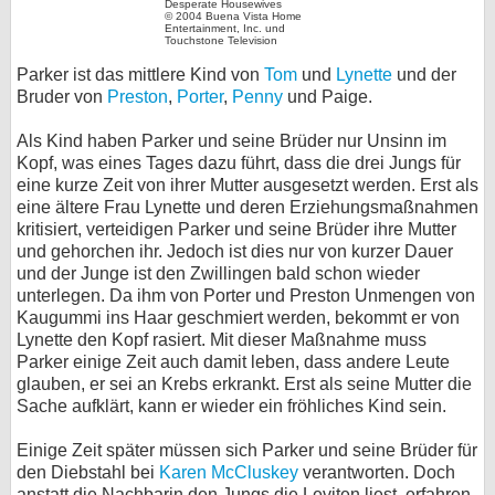
Desperate Housewives
© 2004 Buena Vista Home
bei X
Entertainment, Inc. und
Touchstone Television
Parker ist das mittlere Kind von
Tom
und
Lynette
und der
bei Facebook
Bruder von
Preston
,
Porter
,
Penny
und Paige.
Als Kind haben Parker und seine Brüder nur Unsinn im
Kontakt
Kopf, was eines Tages dazu führt, dass die drei Jungs für
eine kurze Zeit von ihrer Mutter ausgesetzt werden. Erst als
Nutzungsbedingungen
eine ältere Frau Lynette und deren Erziehungsmaßnahmen
kritisiert, verteidigen Parker und seine Brüder ihre Mutter
Datenschutz
und gehorchen ihr. Jedoch ist dies nur von kurzer Dauer
und der Junge ist den Zwillingen bald schon wieder
Cookie-Einstellungen
unterlegen. Da ihm von Porter und Preston Unmengen von
Kaugummi ins Haar geschmiert werden, bekommt er von
Lynette den Kopf rasiert. Mit dieser Maßnahme muss
Impressum
Parker einige Zeit auch damit leben, dass andere Leute
Desktop-Ansicht
glauben, er sei an Krebs erkrankt. Erst als seine Mutter die
myFanbase
Sache aufklärt, kann er wieder ein fröhliches Kind sein.
Einige Zeit später müssen sich Parker und seine Brüder für
den Diebstahl bei
Karen McCluskey
verantworten. Doch
anstatt die Nachbarin den Jungs die Leviten liest, erfahren