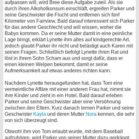
aufpassen will, wird Bree diese Aufgabe zuteil. Als sie
durch ihren Alkoholkonsum einschläft, ergreifen Parker und
seine Geschwister die Flucht und entfernen sich fünf
Kilometer von Fairview. Bald darauf interessiert sich Parker
für das andere Geschlecht und will wissen, woher die
Babys kommen. Da er seine Mutter damit in eine peinliche
Lage bringt, erklärt Lynette ihm alles auf kindgerechte Art.
jedoch glaubt Parker ihr nicht und belästigt auch Karen mit
seinen Fragen. Schließlich befolgt Lynette ihren Rat und
löst in ihrem Sohn Scham aus und sorgt dafür, dass er
einen kleinen Welpen bekommt, damit er seine
Aufmerksamkeit auf etwas anderes richten kann.
Nachdem Lynette herausgefunden hat, dass Tom eine
vermeintliche Affäre mit einer anderen Frau hat, nimmt sie
ihre Kinder und zieht in ein Hotel. Bald darauf erleben
Parker und seine Geschwister aber eine Versöhnung
zwischen den Eltern. Kurz danach lernen Parker und seine
Geschwister
Kayla
und deren Mutter
Nora
kennen, die sehr
von sich überzeugt sind.
Obwohl ihm von Tom erlaubt wurde, mit dem Baseball
aufzuhören, wird Parker von seiner Mutter dazu gedrängt,