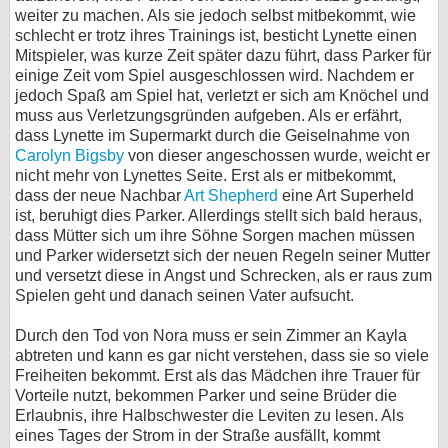
weiter zu machen. Als sie jedoch selbst mitbekommt, wie
schlecht er trotz ihres Trainings ist, besticht Lynette einen
Mitspieler, was kurze Zeit später dazu führt, dass Parker für
einige Zeit vom Spiel ausgeschlossen wird. Nachdem er
jedoch Spaß am Spiel hat, verletzt er sich am Knöchel und
muss aus Verletzungsgründen aufgeben. Als er erfährt,
dass Lynette im Supermarkt durch die Geiselnahme von
Carolyn Bigsby
von dieser angeschossen wurde, weicht er
nicht mehr von Lynettes Seite. Erst als er mitbekommt,
dass der neue Nachbar
Art Shepherd
eine Art Superheld
ist, beruhigt dies Parker. Allerdings stellt sich bald heraus,
dass Mütter sich um ihre Söhne Sorgen machen müssen
und Parker widersetzt sich der neuen Regeln seiner Mutter
und versetzt diese in Angst und Schrecken, als er raus zum
Spielen geht und danach seinen Vater aufsucht.
Durch den Tod von Nora muss er sein Zimmer an Kayla
abtreten und kann es gar nicht verstehen, dass sie so viele
Freiheiten bekommt. Erst als das Mädchen ihre Trauer für
Vorteile nutzt, bekommen Parker und seine Brüder die
Erlaubnis, ihre Halbschwester die Leviten zu lesen. Als
eines Tages der Strom in der Straße ausfällt, kommt