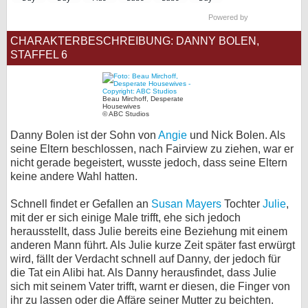
bei X
Powered by
CHARAKTERBESCHREIBUNG: DANNY BOLEN,
bei Facebook
STAFFEL 6
Kontakt
Beau Mirchoff, Desperate
Housewives
© ABC Studios
Nutzungsbedingungen
Danny Bolen ist der Sohn von
Angie
und Nick Bolen. Als
seine Eltern beschlossen, nach Fairview zu ziehen, war er
Datenschutz
nicht gerade begeistert, wusste jedoch, dass seine Eltern
keine andere Wahl hatten.
Cookie-Einstellungen
Schnell findet er Gefallen an
Susan Mayers
Tochter
Julie
,
Impressum
mit der er sich einige Male trifft, ehe sich jedoch
herausstellt, dass Julie bereits eine Beziehung mit einem
Desktop-Ansicht
anderen Mann führt. Als Julie kurze Zeit später fast erwürgt
myFanbase
wird, fällt der Verdacht schnell auf Danny, der jedoch für
die Tat ein Alibi hat. Als Danny herausfindet, dass Julie
sich mit seinem Vater trifft, warnt er diesen, die Finger von
ihr zu lassen oder die Affäre seiner Mutter zu beichten.