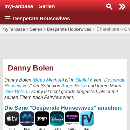
myFanbase
Serien
Serie suchen...
Desperate Housewives
Home
SERIEN
myFanbase
»
Serien
»
Desperate Housewives
» Charaktere »
Ch
Serien
Kolumnen
Interviews
Danny Bolen
Veranstaltungen
Danny Bolen (
Beau Mirchoff
) ist in
Staffel 6
von "
Desperate
KULTUR
Housewives
" der Sohn von
Angie Bolen
und ihrem Mann
Nick Bolen
. Danny ist nicht gerade begeistert, als er mit
Specials
seinen Eltern nach Fairview zieht.
SERVICE
Die Serie "Desperate Housewives" ansehen:
Gewinnspiele
Forum