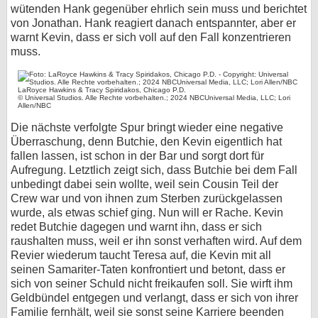
wütenden Hank gegenüber ehrlich sein muss und berichtet
von Jonathan. Hank reagiert danach entspannter, aber er
warnt Kevin, dass er sich voll auf den Fall konzentrieren
muss.
LaRoyce Hawkins & Tracy Spiridakos, Chicago P.D.
© Universal Studios. Alle Rechte vorbehalten.; 2024 NBCUniversal Media, LLC; Lori
Allen/NBC
Die nächste verfolgte Spur bringt wieder eine negative
Überraschung, denn Butchie, den Kevin eigentlich hat
fallen lassen, ist schon in der Bar und sorgt dort für
Aufregung. Letztlich zeigt sich, dass Butchie bei dem Fall
unbedingt dabei sein wollte, weil sein Cousin Teil der
Crew war und von ihnen zum Sterben zurückgelassen
wurde, als etwas schief ging. Nun will er Rache. Kevin
redet Butchie dagegen und warnt ihn, dass er sich
raushalten muss, weil er ihn sonst verhaften wird. Auf dem
Revier wiederum taucht Teresa auf, die Kevin mit all
seinen Samariter-Taten konfrontiert und betont, dass er
sich von seiner Schuld nicht freikaufen soll. Sie wirft ihm
Geldbündel entgegen und verlangt, dass er sich von ihrer
Familie fernhält, weil sie sonst seine Karriere beenden