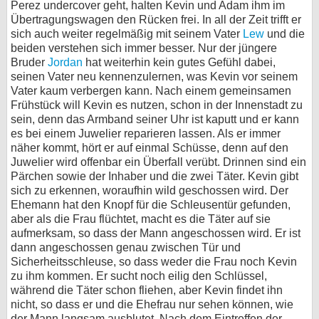
Perez undercover geht, halten Kevin und Adam ihm im
Übertragungswagen den Rücken frei. In all der Zeit trifft er
bei X
sich auch weiter regelmäßig mit seinem Vater
Lew
und die
beiden verstehen sich immer besser. Nur der jüngere
bei Facebook
Bruder
Jordan
hat weiterhin kein gutes Gefühl dabei,
seinen Vater neu kennenzulernen, was Kevin vor seinem
Vater kaum verbergen kann. Nach einem gemeinsamen
Kontakt
Frühstück will Kevin es nutzen, schon in der Innenstadt zu
sein, denn das Armband seiner Uhr ist kaputt und er kann
Nutzungsbedingungen
es bei einem Juwelier reparieren lassen. Als er immer
näher kommt, hört er auf einmal Schüsse, denn auf den
Datenschutz
Juwelier wird offenbar ein Überfall verübt. Drinnen sind ein
Pärchen sowie der Inhaber und die zwei Täter. Kevin gibt
Cookie-Einstellungen
sich zu erkennen, woraufhin wild geschossen wird. Der
Ehemann hat den Knopf für die Schleusentür gefunden,
aber als die Frau flüchtet, macht es die Täter auf sie
Impressum
aufmerksam, so dass der Mann angeschossen wird. Er ist
Desktop-Ansicht
dann angeschossen genau zwischen Tür und
myFanbase
Sicherheitsschleuse, so dass weder die Frau noch Kevin
zu ihm kommen. Er sucht noch eilig den Schlüssel,
während die Täter schon fliehen, aber Kevin findet ihn
nicht, so dass er und die Ehefrau nur sehen können, wie
der Mann langsam ausblutet. Nach dem Eintreffen der