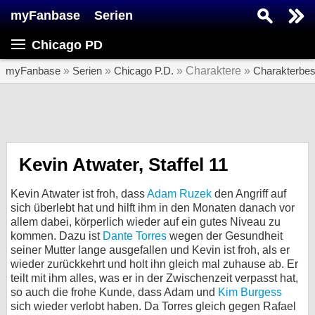
myFanbase
Serien
Serie suchen...
Chicago PD
Home
SERIEN
myFanbase
»
Serien
»
Chicago P.D.
» Charaktere »
Charakterbe
Serien
Kolumnen
Interviews
Kevin Atwater, Staffel 11
Veranstaltungen
Kevin Atwater ist froh, dass
Adam Ruzek
den Angriff auf
KULTUR
sich überlebt hat und hilft ihm in den Monaten danach vor
allem dabei, körperlich wieder auf ein gutes Niveau zu
Specials
kommen. Dazu ist
Dante Torres
wegen der Gesundheit
seiner Mutter lange ausgefallen und Kevin ist froh, als er
SERVICE
wieder zurückkehrt und holt ihn gleich mal zuhause ab. Er
Gewinnspiele
teilt mit ihm alles, was er in der Zwischenzeit verpasst hat,
so auch die frohe Kunde, dass Adam und
Kim Burgess
Forum
sich wieder verlobt haben. Da Torres gleich gegen Rafael