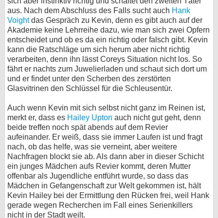
sich aber instinktiv richtig und schaltet den zweiten Täter
aus. Nach dem Abschluss des Falls sucht auch
Hank
Voight
das Gespräch zu Kevin, denn es gibt auch auf der
Akademie keine Lehrreihe dazu, wie man sich zwei Opfern
entscheidet und ob es da ein richtig oder falsch gibt. Kevin
kann die Ratschläge um sich herum aber nicht richtig
verarbeiten, denn ihn lässt Coreys Situation nicht los. So
fährt er nachts zum Juwelierladen und schaut sich dort um
und er findet unter den Scherben des zerstörten
Glasvitrinen den Schlüssel für die Schleusentür.
Auch wenn Kevin mit sich selbst nicht ganz im Reinen ist,
merkt er, dass es
Hailey Upton
auch nicht gut geht, denn
beide treffen noch spät abends auf dem Revier
aufeinander. Er weiß, dass sie immer Laufen ist und fragt
nach, ob das helfe, was sie verneint, aber weitere
Nachfragen blockt sie ab. Als dann aber in dieser Schicht
ein junges Mädchen aufs Revier kommt, deren Mutter
offenbar als Jugendliche entführt wurde, so dass das
Mädchen in Gefangenschaft zur Welt gekommen ist, hält
Kevin Hailey bei der Ermittlung den Rücken frei, weil Hank
gerade wegen Recherchen im Fall eines Serienkillers
nicht in der Stadt weilt.