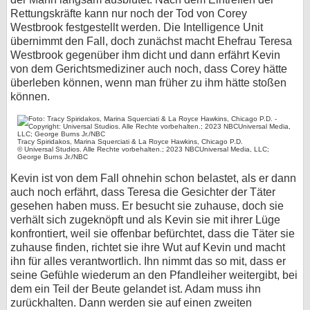
Rettungskräfte kann nur noch der Tod von Corey
Westbrook festgestellt werden. Die Intelligence Unit
übernimmt den Fall, doch zunächst macht Ehefrau Teresa
Westbrook gegenüber ihm dicht und dann erfährt Kevin
von dem Gerichtsmediziner auch noch, dass Corey hätte
überleben können, wenn man früher zu ihm hätte stoßen
können.
Tracy Spiridakos, Marina Squerciati & La Royce Hawkins, Chicago P.D.
© Universal Studios. Alle Rechte vorbehalten.; 2023 NBCUniversal Media, LLC;
George Burns Jr./NBC
Kevin ist von dem Fall ohnehin schon belastet, als er dann
auch noch erfährt, dass Teresa die Gesichter der Täter
gesehen haben muss. Er besucht sie zuhause, doch sie
verhält sich zugeknöpft und als Kevin sie mit ihrer Lüge
konfrontiert, weil sie offenbar befürchtet, dass die Täter sie
zuhause finden, richtet sie ihre Wut auf Kevin und macht
ihn für alles verantwortlich. Ihn nimmt das so mit, dass er
seine Gefühle wiederum an den Pfandleiher weitergibt, bei
dem ein Teil der Beute gelandet ist. Adam muss ihn
zurückhalten. Dann werden sie auf einen zweiten