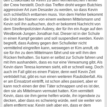
den Erstkontakt für Kevin zu dem vermeintlichen Hehler
der Crew herstellt. Doch das Treffen droht wegen Butchies
aggressiver Art zum Desaster zu werden, so dass Kevin
sich schließlich enttarnen muss. Von dem Hehler bekommt
die Unit den Namen von einem weiteren Mittelsmann und
Kevin soll ihn aufsuchen, doch er bekommt Nachricht von
dem Streifenpolizisten Aubrey, der für ihn ein Auge auf den
Westbrook-Jungen Jonathan hat. Dieser ist in der Schule
in einen Kampf geraten und soll suspendiert werden. Kevin
begreift, dass Aubrey gegen den Schulleiter nicht
vermittelnd eingreifen kann, weswegen er Kim anruft, ob
sie für ihn zu dem Mittelmann fährt und sie will ihm den
Rücken freihalten. So kann er selbst zur Schule fahren und
mit ihm aushandeln, dass es nur eine Verwarnung gibt. Als
Kevin dann Teresa kommen sieht, eilt er schnell weg. Doch
auch im Fall gibt es einen Patzer, denn weil Kevin Zeit
vertrödelt hat, gibt es nun einen weiteren Raubüberfall. Als
er am Einsatzort eintrifft, ist schon alles passiert, aber er
kann noch einen der drei Täter schnappen und es ist der,
den sie als Mittelmann vermutet hatten. Kim vermittelt
Kevin, dass sie ihm gerne helfen würde, ihn irgendwie zu
decken, aber dass es schwierig würde, weil sie weiter von
allem entfernt war. Kevin sieh aber ein, dass er dem