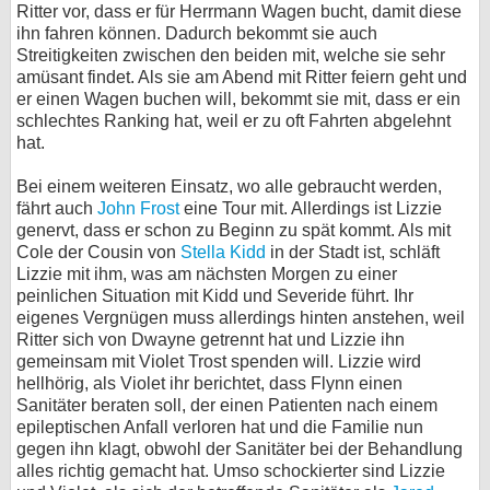
Ritter vor, dass er für Herrmann Wagen bucht, damit diese
ihn fahren können. Dadurch bekommt sie auch
Streitigkeiten zwischen den beiden mit, welche sie sehr
amüsant findet. Als sie am Abend mit Ritter feiern geht und
er einen Wagen buchen will, bekommt sie mit, dass er ein
schlechtes Ranking hat, weil er zu oft Fahrten abgelehnt
hat.
Bei einem weiteren Einsatz, wo alle gebraucht werden,
fährt auch
John Frost
eine Tour mit. Allerdings ist Lizzie
genervt, dass er schon zu Beginn zu spät kommt. Als mit
Cole der Cousin von
Stella Kidd
in der Stadt ist, schläft
Lizzie mit ihm, was am nächsten Morgen zu einer
peinlichen Situation mit Kidd und Severide führt. Ihr
eigenes Vergnügen muss allerdings hinten anstehen, weil
Ritter sich von Dwayne getrennt hat und Lizzie ihn
gemeinsam mit Violet Trost spenden will. Lizzie wird
hellhörig, als Violet ihr berichtet, dass Flynn einen
Sanitäter beraten soll, der einen Patienten nach einem
epileptischen Anfall verloren hat und die Familie nun
gegen ihn klagt, obwohl der Sanitäter bei der Behandlung
alles richtig gemacht hat. Umso schockierter sind Lizzie