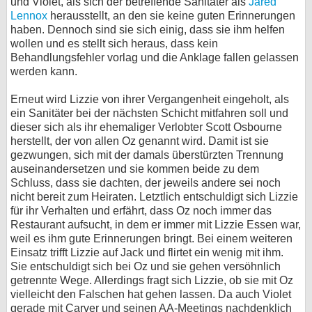
und Violet, als sich der betreffende Sanitäter als
Jared
Lennox
herausstellt, an den sie keine guten Erinnerungen
haben. Dennoch sind sie sich einig, dass sie ihm helfen
wollen und es stellt sich heraus, dass kein
Behandlungsfehler vorlag und die Anklage fallen gelassen
werden kann.
Erneut wird Lizzie von ihrer Vergangenheit eingeholt, als
ein Sanitäter bei der nächsten Schicht mitfahren soll und
dieser sich als ihr ehemaliger Verlobter Scott Osbourne
herstellt, der von allen Oz genannt wird. Damit ist sie
gezwungen, sich mit der damals überstürzten Trennung
auseinandersetzen und sie kommen beide zu dem
Schluss, dass sie dachten, der jeweils andere sei noch
nicht bereit zum Heiraten. Letztlich entschuldigt sich Lizzie
für ihr Verhalten und erfährt, dass Oz noch immer das
Restaurant aufsucht, in dem er immer mit Lizzie Essen war,
weil es ihm gute Erinnerungen bringt. Bei einem weiteren
Einsatz trifft Lizzie auf Jack und flirtet ein wenig mit ihm.
Sie entschuldigt sich bei Oz und sie gehen versöhnlich
getrennte Wege. Allerdings fragt sich Lizzie, ob sie mit Oz
vielleicht den Falschen hat gehen lassen. Da auch Violet
gerade mit Carver und seinen AA-Meetings nachdenklich