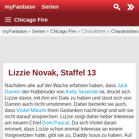
myFanbase
Serien
Serie suchen...
Chicago Fire
Home
SERIEN
myFanbase
»
Serien
»
Chicago Fire
» Charaktere »
Charakterbes
Serien
Kolumnen
Interviews
Lizzie Novak, Staffel 13
Veranstaltungen
Nachdem alle auf der Wache erfahren haben, dass
Jack
KULTUR
Damon
der Halbbruder von
Kelly Severide
ist, drückt sich
Lizzie davor, mit ihm ein Date zu haben und lässt sich von
Specials
Damon auch nicht umstimmen. Dabei bemerkt sie auch,
dass
Violet Mikami
ihren Gedanken nachhängt und will sie
SERVICE
nicht darauf ansprechen. Lizzie zeigt daher lieber Interesse
Gewinnspiele
am neuem Chief
Dom Pascal
. Da sich Violet daran
erinnert, dass Lizzie schon einmal Interesse an einem
Forum
Vorgesetzten hatte, gibt sie zu, Daddy Issus zu haben. Auf