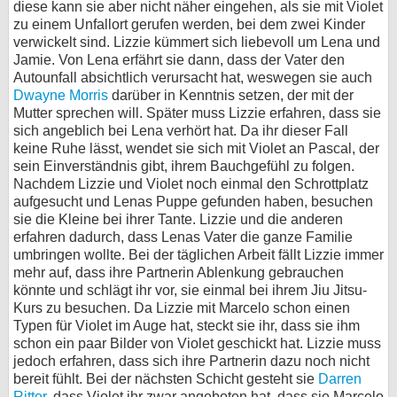
diese kann sie aber nicht näher eingehen, als sie mit Violet
zu einem Unfallort gerufen werden, bei dem zwei Kinder
bei X
verwickelt sind. Lizzie kümmert sich liebevoll um Lena und
Jamie. Von Lena erfährt sie dann, dass der Vater den
bei Facebook
Autounfall absichtlich verursacht hat, weswegen sie auch
Dwayne Morris
darüber in Kenntnis setzen, der mit der
Mutter sprechen will. Später muss Lizzie erfahren, dass sie
Kontakt
sich angeblich bei Lena verhört hat. Da ihr dieser Fall
keine Ruhe lässt, wendet sie sich mit Violet an Pascal, der
Nutzungsbedingungen
sein Einverständnis gibt, ihrem Bauchgefühl zu folgen.
Nachdem Lizzie und Violet noch einmal den Schrottplatz
Datenschutz
aufgesucht und Lenas Puppe gefunden haben, besuchen
sie die Kleine bei ihrer Tante. Lizzie und die anderen
Cookie-Einstellungen
erfahren dadurch, dass Lenas Vater die ganze Familie
umbringen wollte. Bei der täglichen Arbeit fällt Lizzie immer
mehr auf, dass ihre Partnerin Ablenkung gebrauchen
Impressum
könnte und schlägt ihr vor, sie einmal bei ihrem Jiu Jitsu-
Desktop-Ansicht
Kurs zu besuchen. Da Lizzie mit Marcelo schon einen
myFanbase
Typen für Violet im Auge hat, steckt sie ihr, dass sie ihm
schon ein paar Bilder von Violet geschickt hat. Lizzie muss
jedoch erfahren, dass sich ihre Partnerin dazu noch nicht
bereit fühlt. Bei der nächsten Schicht gesteht sie
Darren
Ritter
, dass Violet ihr zwar angeboten hat, dass sie Marcelo