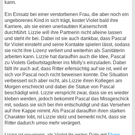
kann.
Ein Einsatz bei einer verstorbenen Frau, die aber noch ein
ungeborenes Kind in sich trägt, kostet Violet bald ihre
Karriere, als sie einen unerlaubten Kaiserschnitt
durchführt. Lizzie will ihre Partnerin nicht alleine lassen
und steht ihr bei. Dabei ist sie auch dankbar, dass Pascal
für Violet einsteht und seine Kontakte spielen lässt, sodass
sie nicht ihre Lizenz verliert und weiterhin als Sanitäterin
arbeiten kann. Lizzie hat daraufhin auch die Idee, Pascal
zu Violets Geburtstagsfeier ins Molly's einzuladen. Dabei
fällt ihr auch auf, dass Ritter eifersüchtig auf sie ist, weil er
sich vor Pascal noch nicht beweisen konnte. Die Situation
verbessert sich aber nicht, als Lizzie ihren Kollegen am
Morgen erschreckt und dabei die Statue von Pascal
beschädigt wird. Lizzie verspricht zwar, dass sie es wieder
kleben werden, jedoch bekommt Pascal das Missgeschick
mit, sodass sie sich bei ihm entschuldigt und das Versehen
auf ihre Kappe nimmt. Als Pascal daraufhin ihren starken
Charakter lobt, ist Lizzie stolz und bemerkt nicht, dass sie
Ritter dadurch umso mehr verärgert.
Lizzie ist neugierig, als Violet ihr erstes Date mit
Flynn