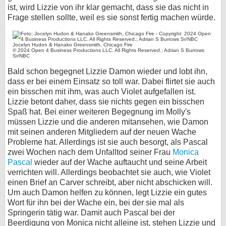
ist, wird Lizzie von ihr klar gemacht, dass sie das nicht in
Frage stellen sollte, weil es sie sonst fertig machen würde.
Jocelyn Hudon & Hanako Greensmith, Chicago Fire
© 2024 Open 4 Business Productions LLC. All Rights Reserved.; Adrian S Burrows
Sr/NBC
Bald schon begegnet Lizzie Damon wieder und lobt ihn,
dass er bei einem Einsatz so toll war. Dabei flirtet sie auch
ein bisschen mit ihm, was auch Violet aufgefallen ist.
Lizzie betont daher, dass sie nichts gegen ein bisschen
Spaß hat. Bei einer weiteren Begegnung im Molly's
müssen Lizzie und die anderen mitansehen, wie Damon
mit seinen anderen Mitgliedern auf der neuen Wache
Probleme hat. Allerdings ist sie auch besorgt, als Pascal
zwei Wochen nach dem Unfalltod seiner Frau
Monica
Pascal
wieder auf der Wache auftaucht und seine Arbeit
verrichten will. Allerdings beobachtet sie auch, wie Violet
einen Brief an Carver schreibt, aber nicht abschicken will.
Um auch Damon helfen zu können, legt Lizzie ein gutes
Wort für ihn bei der Wache ein, bei der sie mal als
Springerin tätig war. Damit auch Pascal bei der
Beerdigung von Monica nicht alleine ist, stehen Lizzie und