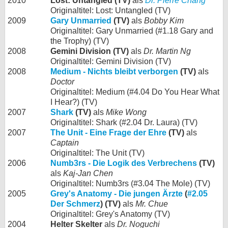
2010
Lost: Untangled (TV)
als
Dr. Pierre Chang
Originaltitel: Lost: Untangled (TV)
2009
Gary Unmarried
(TV)
als
Bobby Kim
Originaltitel: Gary Unmarried (#1.18 Gary and
the Trophy) (TV)
2008
Gemini Division (TV)
als
Dr. Martin Ng
Originaltitel: Gemini Division (TV)
2008
Medium - Nichts bleibt verborgen
(TV)
als
Doctor
Originaltitel: Medium (#4.04 Do You Hear What
I Hear?) (TV)
2007
Shark
(TV)
als
Mike Wong
Originaltitel: Shark (#2.04 Dr. Laura) (TV)
2007
The Unit - Eine Frage der Ehre
(TV)
als
Captain
Originaltitel: The Unit (TV)
2006
Numb3rs - Die Logik des Verbrechens
(TV)
als
Kaj-Jan Chen
Originaltitel: Numb3rs (#3.04 The Mole) (TV)
2005
Grey's Anatomy - Die jungen Ärzte
(
#2.05
Der Schmerz
) (TV)
als
Mr. Chue
Originaltitel: Grey's Anatomy (TV)
2004
Helter Skelter
als
Dr. Noguchi