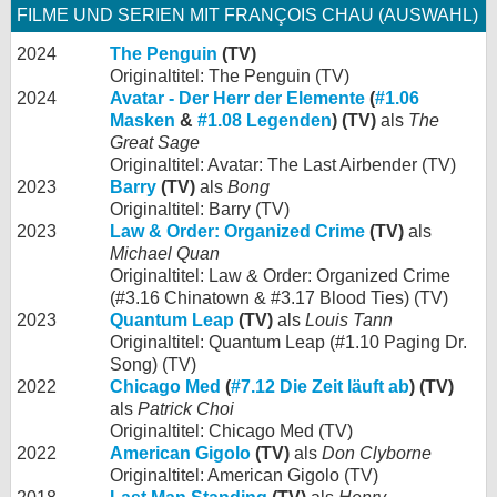
FILME UND SERIEN MIT FRANÇOIS CHAU (AUSWAHL)
2024
The Penguin
(TV)
Originaltitel: The Penguin (TV)
2024
Avatar - Der Herr der Elemente
(
#1.06
Masken
&
#1.08 Legenden
) (TV)
als
The
Great Sage
Originaltitel: Avatar: The Last Airbender (TV)
2023
Barry
(TV)
als
Bong
Originaltitel: Barry (TV)
2023
Law & Order: Organized Crime
(TV)
als
Michael Quan
Originaltitel: Law & Order: Organized Crime
(#3.16 Chinatown & #3.17 Blood Ties) (TV)
2023
Quantum Leap
(TV)
als
Louis Tann
Originaltitel: Quantum Leap (#1.10 Paging Dr.
Song) (TV)
2022
Chicago Med
(
#7.12 Die Zeit läuft ab
) (TV)
als
Patrick Choi
Originaltitel: Chicago Med (TV)
2022
American Gigolo
(TV)
als
Don Clyborne
Originaltitel: American Gigolo (TV)