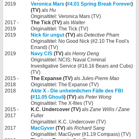
2019
Veronica Mars
(
#4.01 Spring Break Forever
)
(TV)
als
Hu
Originaltitel: Veronica Mars (TV)
2017 -
The Tick (TV)
als
Walter
2019
Originaltitel: The Tick (TV)
2019
Nick für ungut
(TV)
als
Detective Pham
Originaltitel: No Good Nick (#2.10 The Fool's
Errand) (TV)
2019
Navy CIS
(TV)
als
Henry Deng
Originaltitel: NCIS: Naval Criminal
Investigative Service (#16.16 Bears and Cubs)
(TV)
2015 -
The Expanse (TV)
als
Jules-Pierre Mao
2018
Originaltitel: The Expanse (TV)
2018
Akte X - Die unheimlichen Fälle des FBI
(
#11.05 Ghouli
) (TV)
als
Peter Wong
Originaltitel: The X-files (TV)
2015 -
K.C. Undercover (TV)
als
Zane Willis / Zane
2017
Fuller
Originaltitel: K.C. Undercover (TV)
2017
MacGyver
(TV)
als
Richard Sang
Originaltitel: MacGyver (#1.19 Compass) (TV)