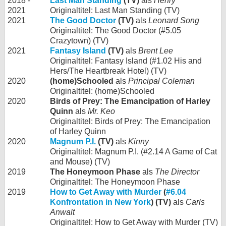
2018 -
Last Man Standing
(TV)
als
Henry
2021
Originaltitel: Last Man Standing (TV)
2021
The Good Doctor
(TV)
als
Leonard Song
Originaltitel: The Good Doctor (#5.05
Crazytown) (TV)
2021
Fantasy Island
(TV)
als
Brent Lee
Originaltitel: Fantasy Island (#1.02 His and
Hers/The Heartbreak Hotel) (TV)
2020
(home)Schooled
als
Principal Coleman
Originaltitel: (home)Schooled
2020
Birds of Prey: The Emancipation of Harley
Quinn
als
Mr. Keo
Originaltitel: Birds of Prey: The Emancipation
of Harley Quinn
2020
Magnum P.I.
(TV)
als
Kinny
Originaltitel: Magnum P.I. (#2.14 A Game of Cat
and Mouse) (TV)
2019
The Honeymoon Phase
als
The Director
Originaltitel: The Honeymoon Phase
2019
How to Get Away with Murder
(
#6.04
Konfrontation in New York
) (TV)
als
Carls
Anwalt
Originaltitel: How to Get Away with Murder (TV)