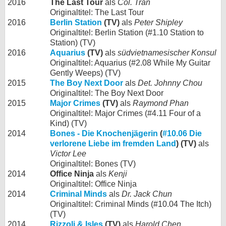
2016
The Last Tour
als
Col. Tran
Originaltitel: The Last Tour
2016
Berlin Station
(TV)
als
Peter Shipley
Originaltitel: Berlin Station (#1.10 Station to
Station) (TV)
2016
Aquarius
(TV)
als
südvietnamesischer Konsul
Originaltitel: Aquarius (#2.08 While My Guitar
Gently Weeps) (TV)
2015
The Boy Next Door
als
Det. Johnny Chou
Originaltitel: The Boy Next Door
2015
Major Crimes
(TV)
als
Raymond Phan
Originaltitel: Major Crimes (#4.11 Four of a
Kind) (TV)
2014
Bones - Die Knochenjägerin
(
#10.06 Die
verlorene Liebe im fremden Land
) (TV)
als
Victor Lee
Originaltitel: Bones (TV)
2014
Office Ninja
als
Kenji
Originaltitel: Office Ninja
2014
Criminal Minds
als
Dr. Jack Chun
Originaltitel: Criminal Minds (#10.04 The Itch)
(TV)
2014
Rizzoli & Isles
(TV)
als
Harold Chen