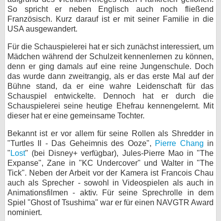
So spricht er neben Englisch auch noch fließend
bei X
Französisch. Kurz darauf ist er mit seiner Familie in die
USA ausgewandert.
bei Facebook
Für die Schauspielerei hat er sich zunächst interessiert, um
Mädchen während der Schulzeit kennenlernen zu können,
denn er ging damals auf eine reine Jungenschule. Doch
Kontakt
das wurde dann zweitrangig, als er das erste Mal auf der
Bühne stand, da er eine wahre Leidenschaft für das
Nutzungsbedingungen
Schauspiel entwickelte. Dennoch hat er durch die
Schauspielerei seine heutige Ehefrau kennengelernt. Mit
Datenschutz
dieser hat er eine gemeinsame Tochter.
Cookie-Einstellungen
Bekannt ist er vor allem für seine Rollen als Shredder in
"Turtles II - Das Geheimnis des Ooze",
Pierre Chang
in
Impressum
"
Lost
" (bei Disney+ verfügbar), Jules-Pierre Mao in "The
Expanse", Zane in "KC Undercover" und Walter in "The
Desktop-Ansicht
Tick". Neben der Arbeit vor der Kamera ist Francois Chau
myFanbase
auch als Sprecher - sowohl in Videospielen als auch in
Animationsfilmen - aktiv. Für seine Sprechrolle in dem
Spiel "Ghost of Tsushima" war er für einen NAVGTR Award
nominiert.