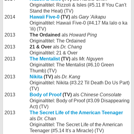
Originaltitel: Rizzoli & Isles (#5.11 If You Can't
Stand the Heat) (TV)
2014
Hawaii Five-0
(TV)
als
Gary 'Aikapu
Originaltitel: Hawaii Five-0 (#4.17 Ma lalo o ka
'ili) (TV)
2013
The Ordained
als
Howard Ping
Originaltitel: The Ordained
2013
21 & Over
als
Dr. Chang
Originaltitel: 21 & Over
2013
The Mentalist
(TV)
als
Mr. Nguyen
Originaltitel: The Mentalist (#6.10 Green
Thumb) (TV)
2013
Nikita
(TV)
als
Dr. Kang
Originaltitel: Nikita (#3.22 Til Death Do Us Part)
(TV)
2013
Body of Proof
(TV)
als
Chinese Consolate
Originaltitel: Body of Proof (#3.09 Disappearing
Act) (TV)
2013
The Secret Life of the American Teenager
als
Dr. Chan
Originaltitel: The Secret Life of the American
Teenager (#5.14 It's a Miracle) (TV)