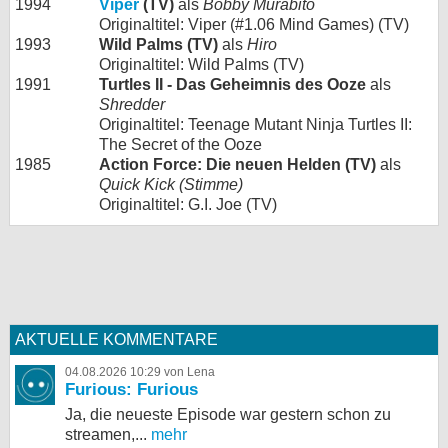
1994
Viper
(TV)
als
Bobby Murabito
Originaltitel: Viper (#1.06 Mind Games) (TV)
1993
Wild Palms (TV)
als
Hiro
Originaltitel: Wild Palms (TV)
1991
Turtles II - Das Geheimnis des Ooze
als
Shredder
Originaltitel: Teenage Mutant Ninja Turtles II:
The Secret of the Ooze
1985
Action Force: Die neuen Helden (TV)
als
Quick Kick (Stimme)
Originaltitel: G.I. Joe (TV)
AKTUELLE KOMMENTARE
04.08.2026 10:29 von Lena
Furious: Furious
Ja, die neueste Episode war gestern schon zu
streamen,...
mehr