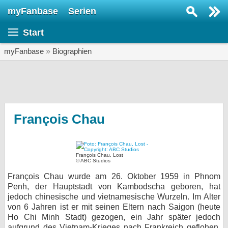
myFanbase
Serien
Serie suchen...
Start
Home
SERIEN
myFanbase
»
Biographien
Serien
Kolumnen
Interviews
François Chau
Veranstaltungen
KULTUR
François Chau, Lost
© ABC Studios
Specials
François Chau wurde am 26. Oktober 1959 in Phnom
SERVICE
Penh, der Hauptstadt von Kambodscha geboren, hat
jedoch chinesische und vietnamesische Wurzeln. Im Alter
Gewinnspiele
von 6 Jahren ist er mit seinen Eltern nach Saigon (heute
Ho Chi Minh Stadt) gezogen, ein Jahr später jedoch
Forum
aufgrund des Vietnam-Krieges nach Frankreich geflohen.