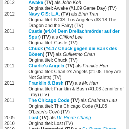
2012
Awake
(TV)
als
John Koh
Originaltitel: Awake (#1.09 Game Day) (TV)
2012
Navy CIS: L.A.
(TV)
als
Binh Tran
Originaltitel: NCIS: Los Angeles (#3.18 The
Dragon and the Fairy) (TV)
2011
Castle
(
#4.04 Dem Dreifachmörder auf der
Spur
) (TV)
als
Clifford Lee
Originaltitel: Castle (TV)
2011
Chuck
(
#4.17 Chuck gegen die Bank des
Bösen
) (TV)
als
Guillermo Chan
Originaltitel: Chuck (TV)
2011
Charlie's Angels
(TV)
als
Frankie Han
Originaltitel: Charlie's Angels (#1.08 They Are
Not Saints) (TV)
2011
Franklin & Bash
(TV)
als
Mr. Han
Originaltitel: Franklin & Bash (#1.03 Jennifer of
Troy) (TV)
2011
The Chicago Code
(TV)
als
Chairman Lau
Originaltitel: The Chicago Code (#1.05
O'Leary's Cow) (TV)
2005 -
Lost
(TV)
als
Dr. Pierre Chang
2010
Originaltitel: Lost (TV)