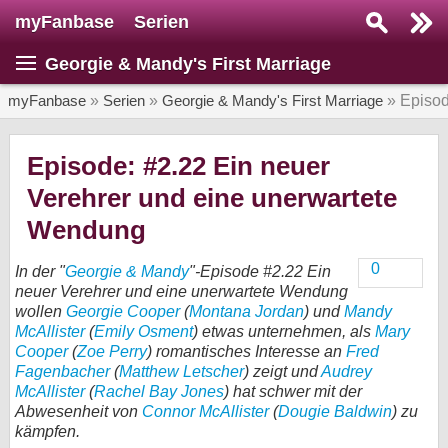
myFanbase
Serien
Serie suchen...
Georgie & Mandy's First Marriage
Home
SERIEN
myFanbase
»
Serien
»
Georgie & Mandy's First Marriage
» Episo
Serien
Episode: #2.22 Ein neuer
Kolumnen
Verehrer und eine unerwartete
Interviews
Wendung
Veranstaltungen
0
In der "
Georgie & Mandy
"-Episode #2.22 Ein
neuer Verehrer und eine unerwartete Wendung
KULTUR
wollen
Georgie Cooper
(
Montana Jordan
) und
Mandy
Specials
McAllister
(
Emily Osment
) etwas unternehmen, als
Mary
Cooper
(
Zoe Perry
) romantisches Interesse an
Fred
SERVICE
Fagenbacher
(
Matthew Letscher
) zeigt und
Audrey
Gewinnspiele
McAllister
(
Rachel Bay Jones
) hat schwer mit der
Abwesenheit von
Connor McAllister
(
Dougie Baldwin
) zu
kämpfen.
Forum