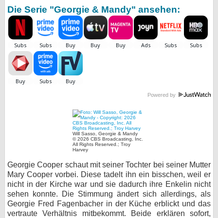
Die Serie "Georgie & Mandy" ansehen:
bei X
bei Facebook
Kontakt
Nutzungsbedingungen
Powered by
Datenschutz
Cookie-Einstellungen
Will Sasso, Georgie & Mandy
© 2026 CBS Broadcasting, Inc.
All Rights Reserved.; Troy
Impressum
Harvey
Georgie Cooper schaut mit seiner Tochter bei seiner Mutter
Desktop-Ansicht
Mary Cooper vorbei. Diese tadelt ihn ein bisschen, weil er
myFanbase
nicht in der Kirche war und sie dadurch ihre Enkelin nicht
sehen konnte. Die Stimmung ändert sich allerdings, als
Georgie Fred Fagenbacher in der Küche erblickt und das
vertraute Verhältnis mitbekommt. Beide erklären sofort,