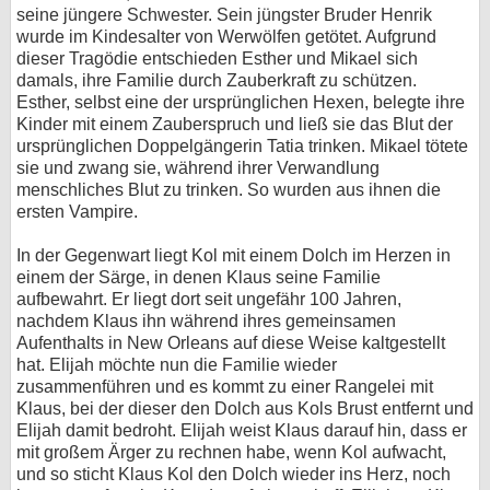
seine jüngere Schwester. Sein jüngster Bruder Henrik
wurde im Kindesalter von Werwölfen getötet. Aufgrund
dieser Tragödie entschieden Esther und Mikael sich
damals, ihre Familie durch Zauberkraft zu schützen.
Esther, selbst eine der ursprünglichen Hexen, belegte ihre
Kinder mit einem Zauberspruch und ließ sie das Blut der
ursprünglichen Doppelgängerin Tatia trinken. Mikael tötete
sie und zwang sie, während ihrer Verwandlung
menschliches Blut zu trinken. So wurden aus ihnen die
ersten Vampire.
In der Gegenwart liegt Kol mit einem Dolch im Herzen in
einem der Särge, in denen Klaus seine Familie
aufbewahrt. Er liegt dort seit ungefähr 100 Jahren,
nachdem Klaus ihn während ihres gemeinsamen
Aufenthalts in New Orleans auf diese Weise kaltgestellt
hat. Elijah möchte nun die Familie wieder
zusammenführen und es kommt zu einer Rangelei mit
Klaus, bei der dieser den Dolch aus Kols Brust entfernt und
Elijah damit bedroht. Elijah weist Klaus darauf hin, dass er
mit großem Ärger zu rechnen habe, wenn Kol aufwacht,
und so sticht Klaus Kol den Dolch wieder ins Herz, noch