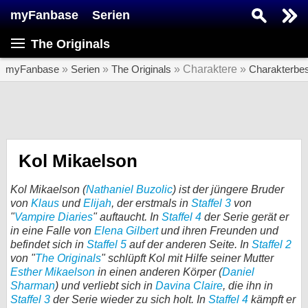
myFanbase
Serien
Serie suchen...
The Originals
Home
SERIEN
myFanbase
»
Serien
»
The Originals
» Charaktere »
Charakterbe
Serien
Kolumnen
Interviews
Kol Mikaelson
Veranstaltungen
Kol Mikaelson (
Nathaniel Buzolic
) ist der jüngere Bruder
KULTUR
von
Klaus
und
Elijah
, der erstmals in
Staffel 3
von
"
Vampire Diaries
" auftaucht. In
Staffel 4
der Serie gerät er
Specials
in eine Falle von
Elena Gilbert
und ihren Freunden und
befindet sich in
Staffel 5
auf der anderen Seite. In
Staffel 2
SERVICE
von "
The Originals
" schlüpft Kol mit Hilfe seiner Mutter
Gewinnspiele
Esther Mikaelson
in einen anderen Körper (
Daniel
Sharman
) und verliebt sich in
Davina Claire
, die ihn in
Forum
Staffel 3
der Serie wieder zu sich holt. In
Staffel 4
kämpft er