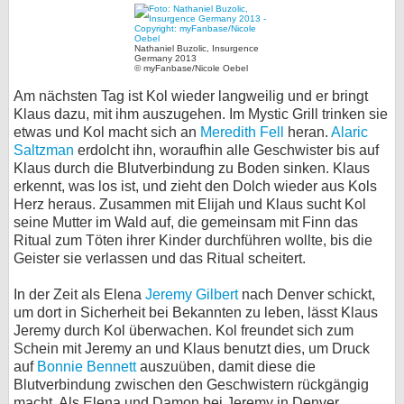
Nathaniel Buzolic, Insurgence
Germany 2013
© myFanbase/Nicole Oebel
Am nächsten Tag ist Kol wieder langweilig und er bringt
Klaus dazu, mit ihm auszugehen. Im Mystic Grill trinken sie
etwas und Kol macht sich an
Meredith Fell
heran.
Alaric
Saltzman
erdolcht ihn, woraufhin alle Geschwister bis auf
Klaus durch die Blutverbindung zu Boden sinken. Klaus
erkennt, was los ist, und zieht den Dolch wieder aus Kols
Herz heraus. Zusammen mit Elijah und Klaus sucht Kol
seine Mutter im Wald auf, die gemeinsam mit Finn das
Ritual zum Töten ihrer Kinder durchführen wollte, bis die
Geister sie verlassen und das Ritual scheitert.
In der Zeit als Elena
Jeremy Gilbert
nach Denver schickt,
um dort in Sicherheit bei Bekannten zu leben, lässt Klaus
Jeremy durch Kol überwachen. Kol freundet sich zum
Schein mit Jeremy an und Klaus benutzt dies, um Druck
auf
Bonnie Bennett
auszuüben, damit diese die
Blutverbindung zwischen den Geschwistern rückgängig
macht. Als Elena und Damon bei Jeremy in Denver