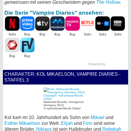
gemeinsam mit seinen Geschwistern gegen
The Hollow
.
bei X
Die Serie "Vampire Diaries" ansehen:
bei Facebook
Kontakt
Nutzungsbedingungen
Datenschutz
Powered by
CHARAKTER: KOL MIKAELSON, VAMPIRE DIARIES -
Cookie-Einstellungen
STAFFEL 3
Impressum
Desktop-Ansicht
Nathaniel Buzolic, Insurgence
Germany 2013
myFanbase
© myFanbase/Nicole Oebel
Kol kam im 10. Jahrhundert als Sohn von
Mikael
und
Esther Mikaelson
zur Welt.
Elijah
und
Finn
sind seine
älteren Brüder,
Niklaus
ist sein Halbbruder und
Rebekah