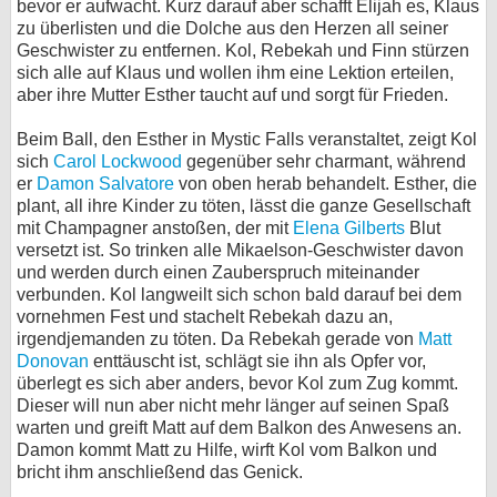
bevor er aufwacht. Kurz darauf aber schafft Elijah es, Klaus
zu überlisten und die Dolche aus den Herzen all seiner
Geschwister zu entfernen. Kol, Rebekah und Finn stürzen
sich alle auf Klaus und wollen ihm eine Lektion erteilen,
aber ihre Mutter Esther taucht auf und sorgt für Frieden.
Beim Ball, den Esther in Mystic Falls veranstaltet, zeigt Kol
sich
Carol Lockwood
gegenüber sehr charmant, während
er
Damon Salvatore
von oben herab behandelt. Esther, die
plant, all ihre Kinder zu töten, lässt die ganze Gesellschaft
mit Champagner anstoßen, der mit
Elena Gilberts
Blut
versetzt ist. So trinken alle Mikaelson-Geschwister davon
und werden durch einen Zauberspruch miteinander
verbunden. Kol langweilt sich schon bald darauf bei dem
vornehmen Fest und stachelt Rebekah dazu an,
irgendjemanden zu töten. Da Rebekah gerade von
Matt
Donovan
enttäuscht ist, schlägt sie ihn als Opfer vor,
überlegt es sich aber anders, bevor Kol zum Zug kommt.
Dieser will nun aber nicht mehr länger auf seinen Spaß
warten und greift Matt auf dem Balkon des Anwesens an.
Damon kommt Matt zu Hilfe, wirft Kol vom Balkon und
bricht ihm anschließend das Genick.