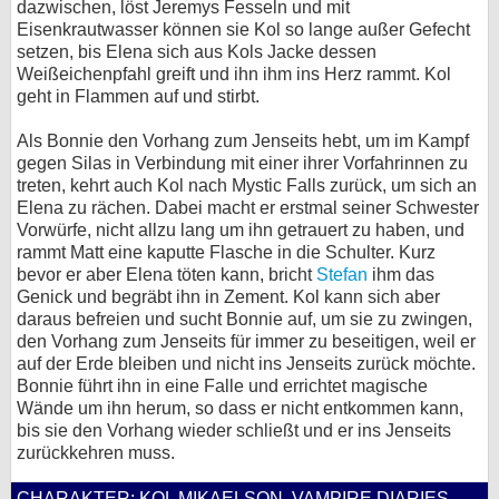
dazwischen, löst Jeremys Fesseln und mit
Eisenkrautwasser können sie Kol so lange außer Gefecht
setzen, bis Elena sich aus Kols Jacke dessen
Weißeichenpfahl greift und ihn ihm ins Herz rammt. Kol
geht in Flammen auf und stirbt.
Als Bonnie den Vorhang zum Jenseits hebt, um im Kampf
gegen Silas in Verbindung mit einer ihrer Vorfahrinnen zu
treten, kehrt auch Kol nach Mystic Falls zurück, um sich an
Elena zu rächen. Dabei macht er erstmal seiner Schwester
Vorwürfe, nicht allzu lang um ihn getrauert zu haben, und
rammt Matt eine kaputte Flasche in die Schulter. Kurz
bevor er aber Elena töten kann, bricht
Stefan
ihm das
Genick und begräbt ihn in Zement. Kol kann sich aber
daraus befreien und sucht Bonnie auf, um sie zu zwingen,
den Vorhang zum Jenseits für immer zu beseitigen, weil er
auf der Erde bleiben und nicht ins Jenseits zurück möchte.
Bonnie führt ihn in eine Falle und errichtet magische
Wände um ihn herum, so dass er nicht entkommen kann,
bis sie den Vorhang wieder schließt und er ins Jenseits
zurückkehren muss.
CHARAKTER: KOL MIKAELSON, VAMPIRE DIARIES -