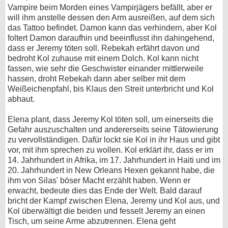
Vampire beim Morden eines Vampirjägers befällt, aber er
will ihm anstelle dessen den Arm ausreißen, auf dem sich
das Tattoo befindet. Damon kann das verhindern, aber Kol
foltert Damon daraufhin und beeinflusst ihn dahingehend,
dass er Jeremy töten soll. Rebekah erfährt davon und
bedroht Kol zuhause mit einem Dolch. Kol kann nicht
fassen, wie sehr die Geschwister einander mittlerweile
hassen, droht Rebekah dann aber selber mit dem
Weißeichenpfahl, bis Klaus den Streit unterbricht und Kol
abhaut.
Elena plant, dass Jeremy Kol töten soll, um einerseits die
Gefahr auszuschalten und andererseits seine Tätowierung
zu vervollständigen. Dafür lockt sie Kol in ihr Haus und gibt
vor, mit ihm sprechen zu wollen. Kol erklärt ihr, dass er im
14. Jahrhundert in Afrika, im 17. Jahrhundert in Haiti und im
20. Jahrhundert in New Orleans Hexen gekannt habe, die
ihm von Silas' böser Macht erzählt haben. Wenn er
erwacht, bedeute dies das Ende der Welt. Bald darauf
bricht der Kampf zwischen Elena, Jeremy und Kol aus, und
Kol überwältigt die beiden und fesselt Jeremy an einen
Tisch, um seine Arme abzutrennen. Elena geht