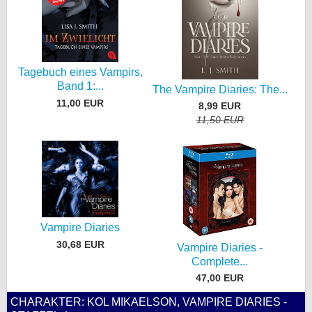
Tagebuch eines Vampirs,
Band 1:...
The Vampire Diaries: The...
11,00 EUR
8,99 EUR
11,50 EUR
Vampire Diaries
30,68 EUR
Vampire Diaries -
Complete...
47,00 EUR
CHARAKTER: KOL MIKAELSON, VAMPIRE DIARIES -