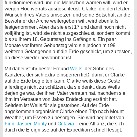
funktionieren wird und die Menschen warnen will, wird er
bei X
wegen Hochverrats ausgeschleust. Clarke, die den letzten
Wunsch ihres Vaters umsetzen und seine Botschaft an die
Bewohner der Arche weitergeben will, wird ebenfalls
bei Facebook
festgenommen. Aber da sie erst 17 und damit noch nicht
volljährig ist, wird sie nicht ausgeschleust, sondern kommt
bis zu ihrem 18. Geburtstag ins Gefängnis. Ein paar
Kontakt
Monate vor ihrem Geburtstag wird sie jedoch mit 99
weiteren Gefangenen auf die Erde geschickt, um zu testen,
Nutzungsbedingungen
ob diese wieder bewohnbar ist.
Datenschutz
Mit dabei ist ihr bester Freund
Wells
, der Sohn des
Kanzlers, der sich extra einsperren ließ, damit er Clarke
auf die Erde begleiten kann. Clarke weiß diese Geste
Cookie-Einstellungen
allerdings nicht zu schätzen, da sie denkt, dass Wells
derjenige war, der ihren Vater verraten hat, nachdem sie
Impressum
ihm im Vertrauen von Jakes Entdeckung erzählt hat.
Desktop-Ansicht
Seitdem ist Wells für sie gestorben. Auf der Erde
angekommen organisiert Clarke einen Trip nach Mount
myFanbase
Weather, um Essen zu besorgen. Sie wird begleitet von
Finn
,
Jasper
,
Monty
und
Octavia
– eine Allianz, die sich
durch die Ereignisse auf der Expedition schnell festigt.