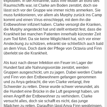
explodiert. In der Annahme, dass ihre Mutter an Bord des
Raumschiffs war, ist Clarke am Boden zerstört, doch sie
lässt sich vor der Gruppe wie immer nichts anmerken. Sie
muss funktionieren, vor allem als Murphy zurück ins Camp
kommt und einen Virus einschleppt, mit dem ihn die
Erdbewohner infiziert haben. Clarke versorgt die Kranken,
die Murphy angesteckt hat und stellt entsetzt fest, dass die
Krankheit bei manchen Patienten innerhalb kürzester Zeit
zum Tod führt. Da sie keine Möglichkeit hat, sich vor einer
Ansteckung zu schützen, erkrankt sie schließlich auch bald
an dem Virus. Doch dank der Pflege von Octavia und Finn
überlebt sie die Krankheit.
Als kurz nach dieser Infektion ein Feuer im Lager der
Hundert fast alle Nahrungsvorräte zerstört, werden
Gruppen ausgeschickt, um zu jagen. Dabei werden Clarke
und Finn von den Erdbewohnern gefangen genommen
und zu Anya gebracht, die von Clarke verlangt, ihre
Schwester zu retten. Diese wurde schwer verwundet, als
die Hundert eine Brücke in die Luft gesprengt haben, um
einen Angriff der Erdbewohner zu verhindern. Clarke
versucht alles, doch sie schafft es nicht, das junge
Mädchen zu retten. Daraufhin lässt Anya Finn wegbringen,