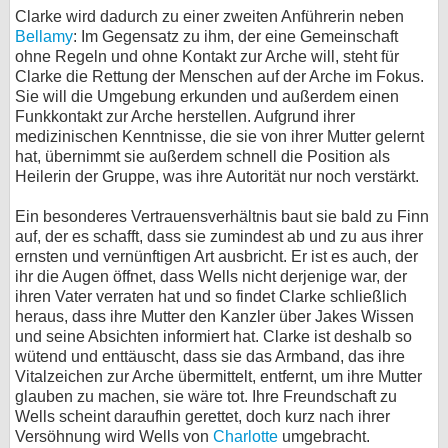
Clarke wird dadurch zu einer zweiten Anführerin neben
Bellamy
: Im Gegensatz zu ihm, der eine Gemeinschaft
ohne Regeln und ohne Kontakt zur Arche will, steht für
Clarke die Rettung der Menschen auf der Arche im Fokus.
Sie will die Umgebung erkunden und außerdem einen
Funkkontakt zur Arche herstellen. Aufgrund ihrer
medizinischen Kenntnisse, die sie von ihrer Mutter gelernt
hat, übernimmt sie außerdem schnell die Position als
Heilerin der Gruppe, was ihre Autorität nur noch verstärkt.
Ein besonderes Vertrauensverhältnis baut sie bald zu Finn
auf, der es schafft, dass sie zumindest ab und zu aus ihrer
ernsten und vernünftigen Art ausbricht. Er ist es auch, der
ihr die Augen öffnet, dass Wells nicht derjenige war, der
ihren Vater verraten hat und so findet Clarke schließlich
heraus, dass ihre Mutter den Kanzler über Jakes Wissen
und seine Absichten informiert hat. Clarke ist deshalb so
wütend und enttäuscht, dass sie das Armband, das ihre
Vitalzeichen zur Arche übermittelt, entfernt, um ihre Mutter
glauben zu machen, sie wäre tot. Ihre Freundschaft zu
Wells scheint daraufhin gerettet, doch kurz nach ihrer
Versöhnung wird Wells von
Charlotte
umgebracht.