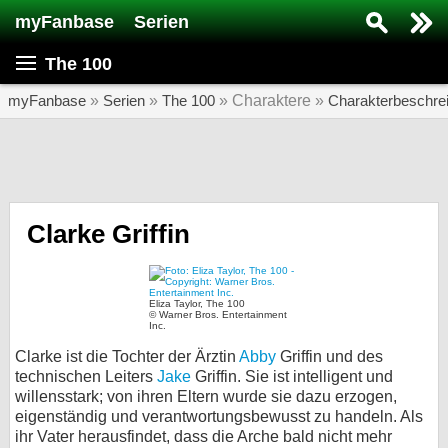
myFanbase
Serien
Serie suchen...
The 100
Home
SERIEN
myFanbase
»
Serien
»
The 100
» Charaktere »
Charakterbeschre
Serien
Kolumnen
Interviews
Clarke Griffin
Veranstaltungen
KULTUR
Eliza Taylor, The 100
© Warner Bros. Entertainment
Specials
Inc.
Clarke ist die Tochter der Ärztin
Abby
Griffin und des
SERVICE
technischen Leiters
Jake
Griffin. Sie ist intelligent und
Gewinnspiele
willensstark; von ihren Eltern wurde sie dazu erzogen,
eigenständig und verantwortungsbewusst zu handeln. Als
Forum
ihr Vater herausfindet, dass die Arche bald nicht mehr