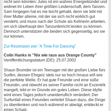
nicht sein könnten: Jules ist ein wahres Energiebündel und
widmet ihr Leben ihrer größten Leidenschaft, dem Tanzen.
Sam hingegen hat es nie leicht gehabt, denn sie lebt mit
ihrer Mutter alleine, mit der sie sich nicht wirklich gut
versteht, und muss nach der Schule als Kellnerin arbeiten,
um sich überhaupt den Tanzunterricht leisten zu können.
Dennoch unterstützen die beiden sich gegenseitig, wo sie
nur können.
Zur Rezension von "A Time For Dancing"
Colin Hanks in "Nix wie raus aus Orange County"
Veröffentlichungsdatum (DE): 25.07.2002
Shaun Brumder ist ein Teenager mit der großen Liebe fürs
Surfen, dessen Ehrgeiz stets nur so hoch hinaus will wie
die perfekte Welle. Er hat gute Freunde und eine süße
Freundin, und obwohl es seiner Familie nicht an Exzentrik
mangelt, lebt er im Grunde ein gutes Leben. Diese Idylle
wird eines Tages jedoch unwiderruflich verändert. Der
Surfunfall eines Freundes verleitet Shaun dazu, die Dinge
zu überdenken und noch während er abwägt, entdeckt er
einen Schatz.