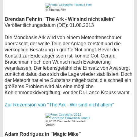
bei X
© Tiberius Film
Brendan Fehr in "The Ark - Wir sind nicht allein"
bei Facebook
Veröffentlichungsdatum (DE): 01.08.2013
Die Mondbasis Ark wird von einem Meteoritenschauer
Kontakt
überrascht, der weite Teile der Anlage zerstört und die
vierköpfige Besatzung in größte Not bringt. Bevor der
Nutzungsbedingungen
Kontakt zur Erde abgerissen ist, konnte Col. Gerard
Brauchman noch den Wunsch nach Evakuierung
Datenschutz
veranlassen. Der lebensgefährliche Einsatz von Ava sorgt
zunächst dafür, dass sich die Lage wieder stabilisiert. Doch
der Meteorit hat eine Substanz mitgebracht, die schnell ein
Cookie-Einstellungen
größeres Problem wird als eine mögliche
Kohlenmonoxidvergiftung, vor der Dr. Lance Krauss warnt.
Impressum
Zur Rezension von "The Ark - Wir sind nicht allein"
Desktop-Ansicht
myFanbase
© 2012 Concorde Filmverleih
GmbH
Adam Rodriguez in "Magic Mike"