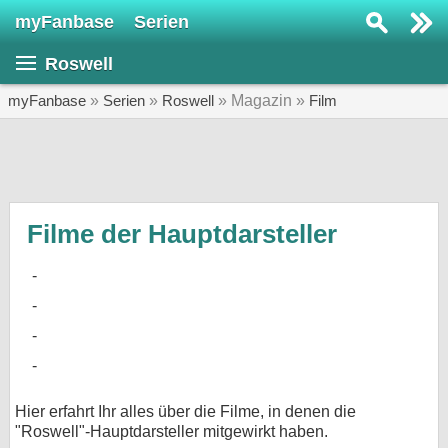
myFanbase
Serien
Serie suchen...
Roswell
Home
SERIEN
myFanbase
»
Serien
»
Roswell
» Magazin »
Film
Serien
Kolumnen
Interviews
Filme der Hauptdarsteller
Veranstaltungen
KULTUR
Specials
SERVICE
Gewinnspiele
Hier erfahrt Ihr alles über die Filme, in denen die
"Roswell"-Hauptdarsteller mitgewirkt haben.
Forum