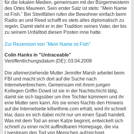
für die lokalen Medien, gemeinsam mit der Bürgermeisterin
des Ortes Maureen. Sein erster Satz ist stets: "Mein Name
ist Fish." Bei Streitfällen rufen die Bewohner einfach beim
Radio an und Reed schafft es stets alles diplomatisch zu
regeln. Damit steht er in der Tradition seines Vater, der bis
zu seinem Unfalltod diesen Posten inne hatte.
Zur Rezension von "Mein Name ist Fish"
Colin Hanks in "Untraceable"
Veröffentlichungsdatum (DE): 03.04.2008
Die alleinerziehende Mutter Jennifer Marsh arbeitet beim
FBI und macht sich dort auf die Suche nach
Internetverbrechern. Gemeinsam mit ihrem jungen
Kollegen Griffin Dowd ist sie in der Nachtschicht tätig,
damit sie sich tagsüber um ihre Tochter kümmern und ihr
eine Mutter sein kann. Als sie eines Nachts den Hinweis
auf die Internetseite killwithme.com erhält, wird ihr schnell
klar, dass es sich dabei nicht nur um einen Spaß handelt.
Was mit dem Tod an einer Katze beginnt, entwickelt sich
schnell zu einer nicht auffindbaren Homepage, die via
Livestream den Tod von Menschen aufzeichnet.