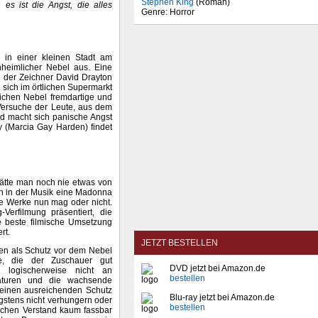
Stephen King
(Roman)
 es ist die Angst, die alles
Genre: Horror
 in einer kleinen Stadt am
nheimlicher Nebel aus. Eine
 der Zeichner David Drayton
 sich im örtlichen Supermarkt
lichen Nebel fremdartige und
 Versuche der Leute, aus dem
ld macht sich panische Angst
y (Marcia Gay Harden) findet
 hätte man noch nie etwas von
ch in der Musik eine Madonna
ine Werke nun mag oder nicht.
Verfilmung präsentiert, die
ie beste filmische Umsetzung
rt.
JETZT BESTELLEN
en als Schutz vor dem Nebel
re, die der Zuschauer gut
DVD jetzt bei Amazon.de
logischerweise nicht an
bestellen
eaturen und die wachsende
keinen ausreichenden Schutz
Blu-ray jetzt bei Amazon.de
igstens nicht verhungern oder
bestellen
lichen Verstand kaum fassbar