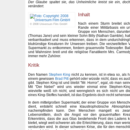
Der Glaube spaltet sie, das Unheimliche kreist sie ein, doch
verändert.
Inhalt
Nach einem Sturm breitet sich
© 2008 Universum Film GmbH
Rande einer Militärbasis ein u
Gruppe von Menschen, darunter
(Thomas Jane) und sein kleiner Sohn Billy (Nathan Gamble), hat
verbarrikadiert und muss erkennen, dass in dem undurchdring
blutrünstige Kreaturen ihr Unwesen treiben. Die verzweifelten
Supermarkt zu entkommen, fordern grauenvolle Todesopfer. Ba
und Wahnsinn breit und die religiöse Fanatikerin Mrs. Carmod
immer mehr Zuhörer.
Kritik
Den Namen
Stephen King
nicht zu kennen, ist in etwa so, als
einem gewissen
Brad Pitt
gehört oder wüsste nicht, dass es au
gibt. Stephen King ist und bleibt "Mr. Horror", egal, ob man se
Mit "Der Nebel" wird uns wieder einmal eine Stephen-King-
wievielte weiß ich nicht, und wenngleich es sich nicht um d
eines King-Stoffes handelt, ist das Ergebnis doch recht sehenswe
In dem mittelgroßen Supermarkt, der einer Gruppe von Mensch
dient, entsteht schnell eine klaustrophobische Atmosphä
nachempfinden kann. Den Menschen mangelt es zwar 
Lebensmitteln, doch die Angst vor den grauenhaften Kr
Erkenntnis, dass die aus Glas bestehende Front des Ladens 
bietet, wiegt weit schwerer als die Erleichterung, dass man wen
verdursten wird. In dieser schweren Krise, die für den mensch