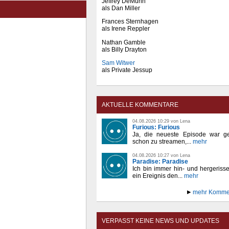
Jeffrey DeMunn
als Dan Miller
Frances Sternhagen
als Irene Reppler
Nathan Gamble
als Billy Drayton
Sam Witwer
als Private Jessup
AKTUELLE KOMMENTARE
04.08.2026 10:29 von Lena
Furious: Furious
Ja, die neueste Episode war ge
schon zu streamen,...
mehr
04.08.2026 10:27 von Lena
Paradise: Paradise
Ich bin immer hin- und hergeriss
ein Ereignis den...
mehr
mehr Komme
VERPASST KEINE NEWS UND UPDATES