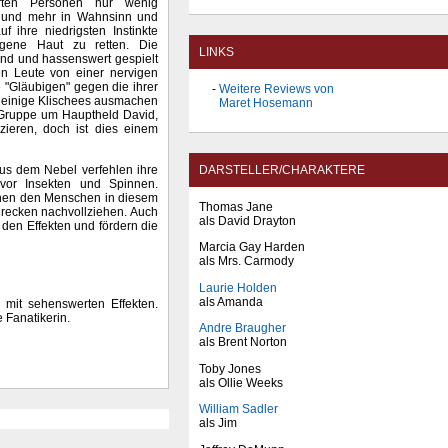
rrten Personen nur wenig
r und mehr in Wahnsinn und
ihre niedrigsten Instinkte
igene Haut zu retten. Die
LINKS
end und hassenswert gespielt
ten Leute von einer nervigen
e "Gläubigen" gegen die ihrer
Weitere Reviews von
o einige Klischees ausmachen
Maret Hosemann
n Gruppe um Hauptheld David,
izieren, doch ist dies einem
aus dem Nebel verfehlen ihre
DARSTELLER/CHARAKTERE
vor Insekten und Spinnen.
achen den Menschen in diesem
Thomas Jane
hrecken nachvollziehen. Auch
als David Drayton
den Effekten und fördern die
Marcia Gay Harden
als Mrs. Carmody
Laurie Holden
als Amanda
g mit sehenswerten Effekten.
 Fanatikerin.
Andre Braugher
als Brent Norton
Toby Jones
als Ollie Weeks
William Sadler
als Jim