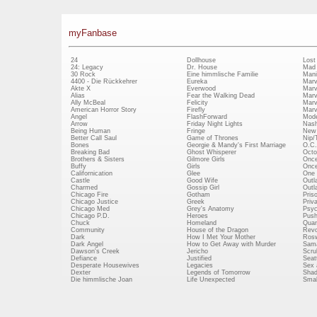
myFanbase
24
Dollhouse
Lost
24: Legacy
Dr. House
Mad
30 Rock
Eine himmlische Familie
Mani
4400 - Die Rückkehrer
Eureka
Marv
Akte X
Everwood
Marv
Alias
Fear the Walking Dead
Marv
Ally McBeal
Felicity
Marv
American Horror Story
Firefly
Marv
Angel
FlashForward
Mode
Arrow
Friday Night Lights
Nash
Being Human
Fringe
New 
Better Call Saul
Game of Thrones
Nip/
Bones
Georgie & Mandy's First Marriage
O.C.
Breaking Bad
Ghost Whisperer
Octo
Brothers & Sisters
Gilmore Girls
Once
Buffy
Girls
Once
Californication
Glee
One 
Castle
Good Wife
Outl
Charmed
Gossip Girl
Outl
Chicago Fire
Gotham
Pris
Chicago Justice
Greek
Priv
Chicago Med
Grey's Anatomy
Psy
Chicago P.D.
Heroes
Push
Chuck
Homeland
Quan
Community
House of the Dragon
Revo
Dark
How I Met Your Mother
Rosw
Dark Angel
How to Get Away with Murder
Sam
Dawson's Creek
Jericho
Scru
Defiance
Justified
Seatt
Desperate Housewives
Legacies
Sex 
Dexter
Legends of Tomorrow
Shad
Die himmlische Joan
Life Unexpected
Small