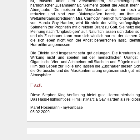
ist, entsteht unter den verschiedenen, zusammengespe
harmonischer Zusammenhalt, vielmehr gipfelt die Angst meh
Aberglaube. Die meisten der Menschen werden nur noch auf 
reduziert und sind zum Blutvergießen bereit, um ihre e
Weltuntergangspredigerin Mrs. Carmody, herrlich furchteinflöss
von Marcia Gay Harden, wird für viele der völlig verängstig
Spinnerin zur Prophetin mit direktem Draht zu Gott. Sie hetzt di
Meinung nach "Ungläubigen" auf. Natürlich lassen sich dabei s
und als Zuschauer kann man sich wirklich nur mit der kleine
die sich eben nicht von der Angst beherrschen lässt, identif
Horrorfilm angemessen.
Die Effekte sind insgesamt sehr gut gelungen. Die Kreaturen 
Wirkung nicht und spielen mit der menschlichen Urangst 
Gigantische Vier- und Achtbeiner mit Stacheln und Flügeln m
Film das Leben zur Hölle und lassen die Zuschauer diesen Sc
die Geräusche und die Musikuntermalung ergänzen sich gut mit 
Atmosphäre.
Fazit
Diese Stephen-King-Verfilmung bietet gute Horrorunterhaltun
Das Hass-Highlight des Films ist Marcia Gay Harden als religiöse
Maret Hosemann - myFanbase
05.02.2009