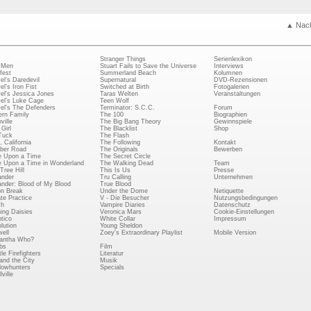
▲ Nac
Stranger Things
Serienlexikon
 Men
Stuart Fails to Save the Universe
Interviews
fest
Summerland Beach
Kolumnen
el's Daredevil
Supernatural
DVD-Rezensionen
el's Iron Fist
Switched at Birth
Fotogalerien
el's Jessica Jones
Taras Welten
Veranstaltungen
el's Luke Cage
Teen Wolf
el's The Defenders
Terminator: S.C.C.
Forum
rn Family
The 100
Biographien
ville
The Big Bang Theory
Gewinnspiele
Girl
The Blacklist
Shop
Tuck
The Flash
, California
The Following
Kontakt
ber Road
The Originals
Bewerben
 Upon a Time
The Secret Circle
 Upon a Time in Wonderland
The Walking Dead
Team
Tree Hill
This Is Us
Presse
ander
Tru Calling
Unternehmen
ander: Blood of My Blood
True Blood
on Break
Under the Dome
Netiquette
ate Practice
V - Die Besucher
Nutzungsbedingungen
ch
Vampire Diaries
Datenschutz
ing Daisies
Veronica Mars
Cookie-Einstellungen
tico
White Collar
Impressum
lution
Young Sheldon
ell
Zoey's Extraordinary Playlist
Mobile Version
antha Who?
bs
Film
le Firefighters
Literatur
and the City
Musik
owhunters
Specials
ville