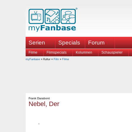
Serien
Specials
Forum
Filme
Filmspecials
Kolumnen
Schauspieler
myFanbase
» Kultur »
Film
»
Filme
Frank Darabont
Nebel, Der