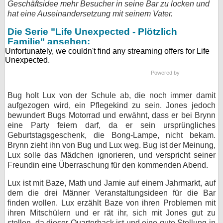
Geschäftsidee mehr Besucher in seine Bar zu locken und
hat eine Auseinandersetzung mit seinem Vater.
bei X
Die Serie "Life Unexpected - Plötzlich
bei Facebook
Familie" ansehen:
Kontakt
Powered by
Nutzungsbedingungen
Bug holt Lux von der Schule ab, die noch immer damit
aufgezogen wird, ein Pflegekind zu sein. Jones jedoch
Datenschutz
bewundert Bugs Motorrad und erwähnt, dass er bei Brynn
eine Party feiern darf, da er sein ursprüngliches
Cookie-Einstellungen
Geburtstagsgeschenk, die Bong-Lampe, nicht bekam.
Brynn zieht ihn von Bug und Lux weg. Bug ist der Meinung,
Impressum
Lux solle das Mädchen ignorieren, und verspricht seiner
Freundin eine Überraschung für den kommenden Abend.
Desktop-Ansicht
myFanbase
Lux ist mit Baze, Math und Jamie auf einem Jahrmarkt, auf
dem die drei Männer Veranstaltungsideen für die Bar
finden wollen. Lux erzählt Baze von ihren Problemen mit
ihren Mitschülern und er rät ihr, sich mit Jones gut zu
stellen, da dieser Quarterback ist und eine gute Stellung in