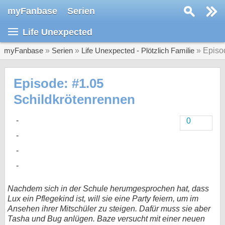
myFanbase
Serien
Serie suchen...
Life Unexpected
Home
SERIEN
myFanbase
»
Serien
»
Life Unexpected - Plötzlich Familie
» Episo
Serien
Episode: #1.05
Kolumnen
Schildkrötenrennen
Interviews
0
Veranstaltungen
KULTUR
Specials
SERVICE
Nachdem sich in der Schule herumgesprochen hat, dass
Gewinnspiele
Lux ein Pflegekind ist, will sie eine Party feiern, um im
Ansehen ihrer Mitschüler zu steigen. Dafür muss sie aber
Forum
Tasha und Bug anlügen. Baze versucht mit einer neuen