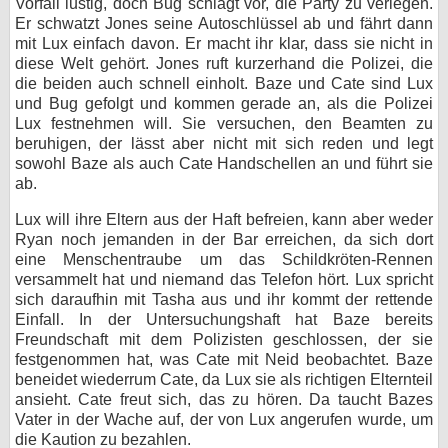
Vorfall lustig, doch Bug schlägt vor, die Party zu verlegen.
Er schwatzt Jones seine Autoschlüssel ab und fährt dann
mit Lux einfach davon. Er macht ihr klar, dass sie nicht in
diese Welt gehört. Jones ruft kurzerhand die Polizei, die
die beiden auch schnell einholt. Baze und Cate sind Lux
und Bug gefolgt und kommen gerade an, als die Polizei
Lux festnehmen will. Sie versuchen, den Beamten zu
beruhigen, der lässt aber nicht mit sich reden und legt
sowohl Baze als auch Cate Handschellen an und führt sie
ab.
Lux will ihre Eltern aus der Haft befreien, kann aber weder
Ryan noch jemanden in der Bar erreichen, da sich dort
eine Menschentraube um das Schildkröten-Rennen
versammelt hat und niemand das Telefon hört. Lux spricht
sich daraufhin mit Tasha aus und ihr kommt der rettende
Einfall. In der Untersuchungshaft hat Baze bereits
Freundschaft mit dem Polizisten geschlossen, der sie
festgenommen hat, was Cate mit Neid beobachtet. Baze
beneidet wiederrum Cate, da Lux sie als richtigen Elternteil
ansieht. Cate freut sich, das zu hören. Da taucht Bazes
Vater in der Wache auf, der von Lux angerufen wurde, um
die Kaution zu bezahlen.