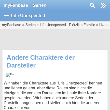
myFanbase
Serien
Serie suchen...
Life Unexpected
Home
SERIEN
myFanbase
»
Serien
»
Life Unexpected - Plötzlich Familie
» Darste
Serien
Kolumnen
Interviews
Andere Charaktere der
Darsteller
Veranstaltungen
KULTUR
Specials
Wir haben die Charaktere aus "Life Unexpected" kennen
und lieben gelernt, aber diese Rollen sind nicht die
SERVICE
einzigen, die von den Darstellern im Laufe ihrer Karriere
Gewinnspiele
gespielt wurden. Wir haben auch andere Serien der
Darsteller angesehen und stellen euch hier die anderen
Forum
Charaktere vor.