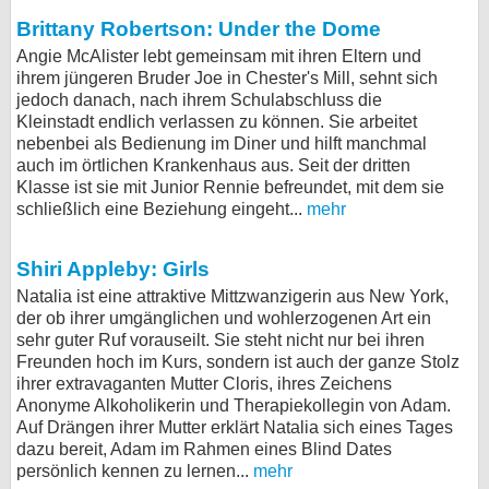
Brittany Robertson: Under the Dome
bei X
Angie McAlister lebt gemeinsam mit ihren Eltern und
bei Facebook
ihrem jüngeren Bruder Joe in Chester's Mill, sehnt sich
jedoch danach, nach ihrem Schulabschluss die
Kleinstadt endlich verlassen zu können. Sie arbeitet
nebenbei als Bedienung im Diner und hilft manchmal
Kontakt
auch im örtlichen Krankenhaus aus. Seit der dritten
Klasse ist sie mit Junior Rennie befreundet, mit dem sie
Nutzungsbedingungen
schließlich eine Beziehung eingeht...
mehr
Datenschutz
Shiri Appleby: Girls
Cookie-Einstellungen
Natalia ist eine attraktive Mittzwanzigerin aus New York,
der ob ihrer umgänglichen und wohlerzogenen Art ein
Impressum
sehr guter Ruf vorauseilt. Sie steht nicht nur bei ihren
Freunden hoch im Kurs, sondern ist auch der ganze Stolz
Desktop-Ansicht
ihrer extravaganten Mutter Cloris, ihres Zeichens
myFanbase
Anonyme Alkoholikerin und Therapiekollegin von Adam.
Auf Drängen ihrer Mutter erklärt Natalia sich eines Tages
dazu bereit, Adam im Rahmen eines Blind Dates
persönlich kennen zu lernen...
mehr