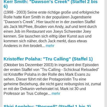
Kerr Smith: "Dawson's Creek" (Staffel 2 bis
6)
(1998 - 2003) Seine erste richtige große und erfolgreiche
Rolle hatte Kerr Smith in der populären Jugendserie
"Dawson's Creek". Hier taucht er in der zweiten Staffel
als Jack McPhee, Bruden von Andy, auf und lernt durch
einen Job im Restaurant von Joeys Schwester Joey
kennen. Sie tauschen sich eifrig über Kunst aus und
kommen sich näher, doch Jack merkt, dass etwas
Anderes in ihm brodelt...
mehr
Kristoffer Polaha: "Tru Calling" (Staffel 1)
(Oktober bis Dezember 2003) In ingesamt drei Episoden
der ersten Staffel von "Tru Calling - Schicksal Reloaded"
ist Kristoffer Polaha in der Rolle des Mark Evans zu
sehen. Dieser führt mit der Protagonistin Tru eine
geheime Beziehung, die nicht ganz reibungslos ist, zumal
er mit der Dekanin verheiratet ist. Mark ist 30 und
Professor an Trus College...
mehr
Shiri Appleby: "Roswell" (Staffel 1 bis 3)