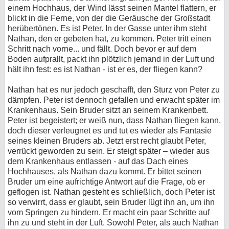
einem Hochhaus, der Wind lässt seinen Mantel flattern, er
blickt in die Ferne, von der die Geräusche der Großstadt
herübertönen. Es ist Peter. In der Gasse unter ihm steht
Nathan, den er gebeten hat, zu kommen. Peter tritt einen
Schritt nach vorne... und fällt. Doch bevor er auf dem
Boden aufprallt, packt ihn plötzlich jemand in der Luft und
hält ihn fest: es ist Nathan - ist er es, der fliegen kann?
Nathan hat es nur jedoch geschafft, den Sturz von Peter zu
dämpfen. Peter ist dennoch gefallen und erwacht später im
Krankenhaus. Sein Bruder sitzt an seinem Krankenbett.
Peter ist begeistert; er weiß nun, dass Nathan fliegen kann,
doch dieser verleugnet es und tut es wieder als Fantasie
seines kleinen Bruders ab. Jetzt erst recht glaubt Peter,
verrückt geworden zu sein. Er steigt später – wieder aus
dem Krankenhaus entlassen - auf das Dach eines
Hochhauses, als Nathan dazu kommt. Er bittet seinen
Bruder um eine aufrichtige Antwort auf die Frage, ob er
geflogen ist. Nathan gesteht es schließlich, doch Peter ist
so verwirrt, dass er glaubt, sein Bruder lügt ihn an, um ihn
vom Springen zu hindern. Er macht ein paar Schritte auf
ihn zu und steht in der Luft. Sowohl Peter, als auch Nathan