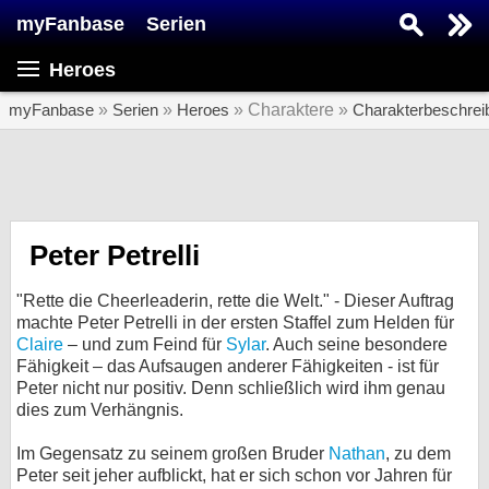
myFanbase
Serien
Serie suchen...
Heroes
Home
SERIEN
myFanbase
»
Serien
»
Heroes
» Charaktere »
Charakterbeschrei
Serien
Kolumnen
Interviews
Peter Petrelli
Veranstaltungen
"Rette die Cheerleaderin, rette die Welt." - Dieser Auftrag
KULTUR
machte Peter Petrelli in der ersten Staffel zum Helden für
Claire
– und zum Feind für
Sylar
. Auch seine besondere
Specials
Fähigkeit – das Aufsaugen anderer Fähigkeiten - ist für
Peter nicht nur positiv. Denn schließlich wird ihm genau
SERVICE
dies zum Verhängnis.
Gewinnspiele
Im Gegensatz zu seinem großen Bruder
Nathan
, zu dem
Forum
Peter seit jeher aufblickt, hat er sich schon vor Jahren für