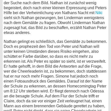
der Suche nach dem Bild. Nathan ist zunächst wenig
begeistert, doch nach einer kleinen Erpressung und Peters
Hilfe bei der Verheimlichung von Nathans Nacht mit
Niki
sieht sich Nathan gezwungen, bei Linderman wenigstens
nach dem Gemälde zu fragen. Obwohl Linderman Nathan
zugesagt hat, das Bild zu beschaffen, erzählt Nathan Peter
etwas anderes.
Nathan gelingt es schließlich, das Gemälde zu bekommen.
Doch es prophezeit den Tod von Peter und Nathan will
unter keinen Umständen dieses Risiko eingehen, also
schüttet er Farbe darüber, so dass es nicht mehr zu
erkennen ist. Als Peter es später so sieht, ist er verzweifelt.
Er hatte gehofft, in dem Bild die Antworten auf die Frage,
wer die Cheerleaderin ist, zu bekommen, doch stattdessen
hat er nur noch mehr Fragen. Simone hat jedoch noch
einen Fotoausdruck des Gemäldes. Darauf ist der Name
der Schule zu erkennen, an dessen Homecomingtag Peter
um 8:12 Uhr sterben wird. Er fliegt dennoch nach Odessa
an die besagte Schule. Auf dem Flur der Schule trifft er
Claire, doch da sie vor einiger Zeit verleugnet hat, einen
Mann aus einem brennenden Gebäude gerettet zu haben,
weiß Peter nicht direkt, dass sie seine Cheerleaderin ist.