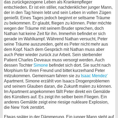
das zurückgezogene Leben als Krankenpfleger
entschieden. Er ist ein stiller, nachdenklicher junger Mann,
bei X
der in den Tag hinein lebt und sein Leben in vollen Zügen
genießt. Eines Tages jedoch beginnt er seltsame Träume
bei Facebook
zu bekommen. Er glaubt, fliegen zu können. Peter möchte
wegen der Träume mit seinem Bruder sprechen, doch
Nathan hat keine Zeit für ihn. Immerhin befindet er sich
Kontakt
gerade im Wahlkampf. Während Nathan versucht, Peter
seine Träume auszureden, geht es Peter nicht mehr aus
Nutzungsbedingungen
dem Kopf. Nach dem Gespräch mit Nathan muss aber
auch Peter wieder zurück zur Arbeit. Sein sterbender
Datenschutz
Patient Charles Deveaux muss versorgt werden. Auch
dessen Tochter
Simone
befindet sich dort. Sie sucht nach
Cookie-Einstellungen
Morphium für ihren Freund und bittet kurzerhand Peter
mitzukommen. Gemeinsam fahren sie zu
Isaac Mendez'
Apartment. Simone erzählt von Isaacs Drogenproblemen
Impressum
und seinem Glauben daran, die Zukunft malen zu können.
Desktop-Ansicht
Im Apartment angekommen fällt Peter direkt ein Gemälde
myFanbase
des Künstlers auf. Es zeigt ihn selber beim Fliegen. Ein
anderes Gemälde zeigt eine riesige nukleare Explosion,
die New York zerstört.
Etwas später in der Dämmerung. Ein junger Mann steht auf