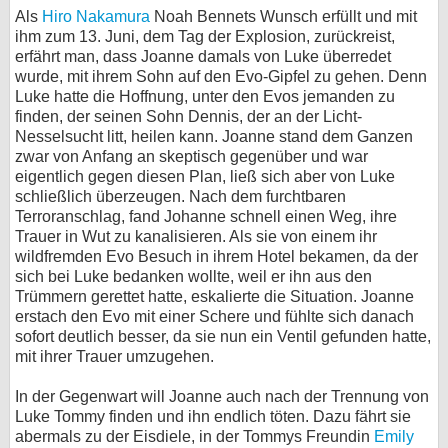
Als
Hiro Nakamura
Noah Bennets Wunsch erfüllt und mit
ihm zum 13. Juni, dem Tag der Explosion, zurückreist,
erfährt man, dass Joanne damals von Luke überredet
wurde, mit ihrem Sohn auf den Evo-Gipfel zu gehen. Denn
Luke hatte die Hoffnung, unter den Evos jemanden zu
finden, der seinen Sohn Dennis, der an der Licht-
Nesselsucht litt, heilen kann. Joanne stand dem Ganzen
zwar von Anfang an skeptisch gegenüber und war
eigentlich gegen diesen Plan, ließ sich aber von Luke
schließlich überzeugen. Nach dem furchtbaren
Terroranschlag, fand Johanne schnell einen Weg, ihre
Trauer in Wut zu kanalisieren. Als sie von einem ihr
wildfremden Evo Besuch in ihrem Hotel bekamen, da der
sich bei Luke bedanken wollte, weil er ihn aus den
Trümmern gerettet hatte, eskalierte die Situation. Joanne
erstach den Evo mit einer Schere und fühlte sich danach
sofort deutlich besser, da sie nun ein Ventil gefunden hatte,
mit ihrer Trauer umzugehen.
In der Gegenwart will Joanne auch nach der Trennung von
Luke Tommy finden und ihn endlich töten. Dazu fährt sie
abermals zu der Eisdiele, in der Tommys Freundin
Emily