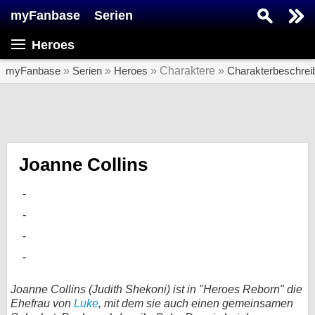
myFanbase
Serien
Serie suchen...
Heroes
Home
SERIEN
myFanbase
»
Serien
»
Heroes
» Charaktere »
Charakterbeschrei
Serien
Kolumnen
Interviews
Joanne Collins
Veranstaltungen
KULTUR
Specials
SERVICE
Gewinnspiele
Joanne Collins (Judith Shekoni) ist in "Heroes Reborn" die
Ehefrau von
Luke
, mit dem sie auch einen gemeinsamen
Forum