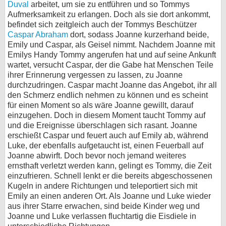
Duval
arbeitet, um sie zu entführen und so Tommys
Aufmerksamkeit zu erlangen. Doch als sie dort ankommt,
befindet sich zeitgleich auch der Tommys Beschützer
Caspar Abraham
dort, sodass Joanne kurzerhand beide,
Emily und Caspar, als Geisel nimmt. Nachdem Joanne mit
Emilys Handy Tommy angerufen hat und auf seine Ankunft
wartet, versucht Caspar, der die Gabe hat Menschen Teile
ihrer Erinnerung vergessen zu lassen, zu Joanne
durchzudringen. Caspar macht Joanne das Angebot, ihr all
den Schmerz endlich nehmen zu können und es scheint
für einen Moment so als wäre Joanne gewillt, darauf
einzugehen. Doch in diesem Moment taucht Tommy auf
und die Ereignisse überschlagen sich rasant. Joanne
erschießt Caspar und feuert auch auf Emily ab, während
Luke, der ebenfalls aufgetaucht ist, einen Feuerball auf
Joanne abwirft. Doch bevor noch jemand weiteres
ernsthaft verletzt werden kann, gelingt es Tommy, die Zeit
einzufrieren. Schnell lenkt er die bereits abgeschossenen
Kugeln in andere Richtungen und teleportiert sich mit
Emily an einen anderen Ort. Als Joanne und Luke wieder
aus ihrer Starre erwachen, sind beide Kinder weg und
Joanne und Luke verlassen fluchtartig die Eisdiele in