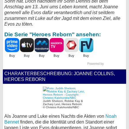
Sohn hat. Doch nachdem ihr Sohn Dennis bei dem
Anschlag am 13. Juni ums Leben kommt, macht Joanne
bei X
generell alle Evos dafür verantwortlich und ist seitdem
zusammen mit Luke auf der Jagd mit dem einen Ziel, alle
bei Facebook
Evos zu töten.
Die Serie "Heroes Reborn" ansehen:
Kontakt
Nutzungsbedingungen
Datenschutz
Powered by
CHARAKTERBESCHREIBUNG: JOANNE COLLINS,
Cookie-Einstellungen
HEROES REBORN
Impressum
Desktop-Ansicht
Judith Shekoni, Robbie Kay &
Zachary Levi, Heroes Reborn
myFanbase
© Christos Kalohoridis/NBC
Als Joanne und Luke eines Nachts die Akten von
Noah
Bennet
finden, die die Identität und den Standort einer
langen Liste von Evos dokumentieren, ist Joanne sofort