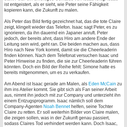
ist entgeistert, als er sieht, wie Peter seine Fähigkeit
kopieren kann, die Zukunft zu malen.
Als Peter das Bild fertig gezeichnet hat, das die tote Claire
zeigt, klingelt wieder das Telefon. Isaac sagt Peter, es zu
ignorieren, da ihn dauernd ein Japaner anruft. Peter
jedoch, der bereits ahnt, dass Hiro am andere Ende der
Leitung sein wird, geht ran. Die beiden machen aus, dass
Hiro nach New York kommt, damit sie die Cheerleaderin
finden können. Nach dem Telefonat versuchen Isaac und
Peter Hinweise zu finden, die sie zur Cheerleaderin führen
könnten. Doch ein Bild der Reihe fehlt: Simone hatte es
bereits mitgenommen, um es zu verkaufen.
Am Abend ist Isaac gerade am Malen, als
Eden McCain
zu
ihm ins Atelier kommt. Sie gibt sich als Fan seiner Arbeit
aus, nimmt ihn jedoch mit zur Company und unterzieht ihn
einem Entzugsprogramm. Isaac nämlich soll dem
Company-Agenten
Noah Bennet
helfen, seine Tochter
Claire zu retten. Er soll weiterhin Bilder von Claire malen,
die zeigen sollen, was in der Zukunft genau passiert,
sodass Claires Tod verhindert werden kann. Doch Isaac,