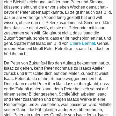
eine Bleistiftzeichnung, auf der man Peter und Simone
küssend sieht und die er vor sieben Wochen gemalt hat -
bevor er Peter überhaupt kannte. Er zeigt ihr auch das Bild,
das er am vorherigen Abend fertig gestellt hat und will
wissen, ob sie nun mit Peter zusammen ist. Simone erklärt
ihm, dass sie nicht weiß, ob sie mit Peter oder mit Isaac
zusammen sein will. Sie glaubt nicht, dass Isaac die
Zukunft gemalt, sondern, dass er ihr nachspioniert hat, und
geht. Später malt Isaac ein Bild von
Claire Bennet
. Genau
in dem Moment klopft Peter Petrelli an Isaacs Tür, doch er
hört ihn nicht.
Da Peter von Zukunfts-Hiro den Auftrag bekommen hat, zu
Isaac zu gehen, kehrt Peter nochmals zu Isaacs Atelier
zurück und trifft schließlich auf den Maler. Zunächst weist
Isaac Peter ab, da er ihm Simone weggenommen hat.
Doch dann macht Peter ihm klar, dass er ihm glaubt, dass
er die Zukunft malen kann, denn Peter hat sich selbst auf
einem seiner Bilder gesehen. Schließlich arbeiten Isaac
und Peter zusammen und bringen Isaacs Werke in eine
Reihenfolge, um zu verstehen, was passieren wird. Mithilfe
seiner Gabe, die Fähigkeiten anderer zu übernehmen,
stellt Peter ein unfertiges Gemälde von Isaac fertig. Isaac