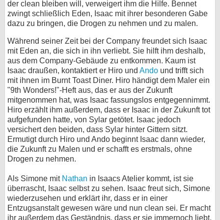
der clean bleiben will, verweigert ihm die Hilfe. Bennet
zwingt schließlich Eden, Isaac mit ihrer besonderen Gabe
dazu zu bringen, die Drogen zu nehmen und zu malen.
Während seiner Zeit bei der Company freundet sich Isaac
mit Eden an, die sich in ihn verliebt. Sie hilft ihm deshalb,
aus dem Company-Gebäude zu entkommen. Kaum ist
Isaac draußen, kontaktiert er Hiro und
Ando
und trifft sich
mit ihnen im Burnt Toast Diner. Hiro händigt dem Maler ein
"9th Wonders!"-Heft aus, das er aus der Zukunft
mitgenommen hat, was Isaac fassungslos entgegennimmt.
Hiro erzählt ihm außerdem, dass er Isaac in der Zukunft tot
aufgefunden hatte, von Sylar getötet. Isaac jedoch
versichert den beiden, dass Sylar hinter Gittern sitzt.
Ermutigt durch Hiro und Ando beginnt Isaac dann wieder,
die Zukunft zu Malen und er schafft es erstmals, ohne
Drogen zu nehmen.
Als Simone mit
Nathan
in Isaacs Atelier kommt, ist sie
überrascht, Isaac selbst zu sehen. Isaac freut sich, Simone
wiederzusehen und erklärt ihr, dass er in einer
Entzugsanstalt gewesen wäre und nun clean sei. Er macht
ihr außerdem das Geständnis, dass er sie immernoch liebt.