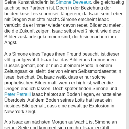
Seine Kunsthändlerin ist
Simone Deveaux
, die gleichzeitig
auch seiner Partnerin ist. Doch in der Beziehung der
bei X
beiden kriselt es schon seit längerem, da Isaac sein Leben
mit Drogen zunichte macht. Simone erscheint Isaac
bei Facebook
verrückt, da er immer wieder davon redet, Bilder zu malen,
die die Zukunft zeigen. Isaac selbst weiß nicht, wie diese
Bilder zustande gekommen sind, doch sie machen ihm
Kontakt
Angst.
Nutzungsbedingungen
Als Simone eines Tages ihren Freund besucht, ist dieser
völlig aufgewühlt. Isaac hat das Bild eines brennenden
Datenschutz
Busses gemalt, den er nun auf einem Photo in einem
Zeitungsartikel sieht, der von einem Selbstmordattentat in
Cookie-Einstellungen
Israel berichtet. Da Isaac weiß, dass er nur solche
prophetischen Bilder malt, wenn er high ist, will er die
Drogen endlich lassen. Doch später finden Simone und
Impressum
Peter Petrelli
Isaac halbtot am Boden liegen, er hatte eine
Desktop-Ansicht
Überdosis. Auf dem Boden seines Lofts hat Isaac ein
myFanbase
riesiges Bild gemalt, dass eine gewaltige Explosion in
New York zeigt.
Als Isaac am nächsten Morgen aufwacht, ist Simone an
seiner Seite und kümmert sich um ihn. Isaac erzählt