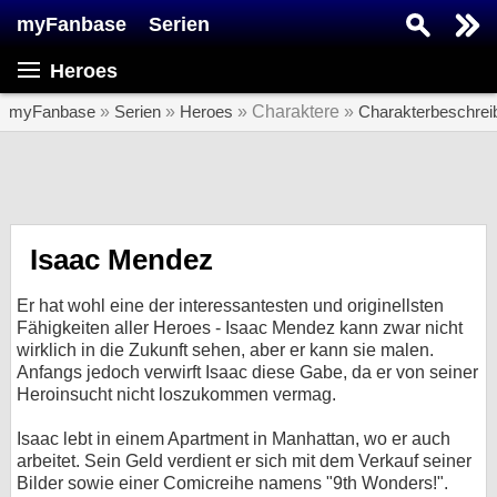
myFanbase
Serien
Serie suchen...
Heroes
Home
SERIEN
myFanbase
»
Serien
»
Heroes
» Charaktere »
Charakterbeschrei
Serien
Kolumnen
Interviews
Isaac Mendez
Veranstaltungen
Er hat wohl eine der interessantesten und originellsten
KULTUR
Fähigkeiten aller Heroes - Isaac Mendez kann zwar nicht
wirklich in die Zukunft sehen, aber er kann sie malen.
Specials
Anfangs jedoch verwirft Isaac diese Gabe, da er von seiner
Heroinsucht nicht loszukommen vermag.
SERVICE
Gewinnspiele
Isaac lebt in einem Apartment in Manhattan, wo er auch
arbeitet. Sein Geld verdient er sich mit dem Verkauf seiner
Forum
Bilder sowie einer Comicreihe namens "9th Wonders!".