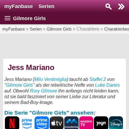
myFanbase
Serien
Serie suchen...
Gilmore Girls
Home
SERIEN
myFanbase
»
Serien
»
Gilmore Girls
» Charaktere »
Charakterbe
Serien
Kolumnen
Interviews
Jess Mariano
Veranstaltungen
Jess Mariano (
Milo Ventimiglia
) taucht ab
Staffel 2
von
KULTUR
"
Gilmore Girls
" als der rebellische Neffe von
Luke Danes
auf. Obwohl
Rory Gilmore
ihn anfangs nicht leiden kann,
Specials
ist sie bald fasziniert von seiner Liebe zur Literatur und
seinem Bad-Boy-Image.
SERVICE
Die Serie "Gilmore Girls" ansehen:
Gewinnspiele
Forum