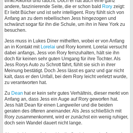
trinkt Alkohol und raucht. Doch er hat auch eine ganz
andere, faszinierende Seite, die er schon bald
Rory
zeigt:
Er liebt Bücher und ist sehr intelligent. Rory fühlt sich von
Anfang an zu dem rebellischen Jess hingezogen und
schwänzt sogar für ihn die Schule, um ihn in New York zu
besuchen.
Jess muss in Lukes Diner mithelfen, wobei er von Anfang
an in Kontakt mit
Lorelai
und Rory kommt. Lorelai versucht
dabei anfangs, Jess von Rory fernzuhalten, hält sie ihn
doch für keinen sehr guten Umgang für ihre Tochter. Als
Jess Rorys Auto zu Schrott fährt, fühlt sie sich in ihrer
Meinung bestätigt. Doch Jess lässt es ganz und gar nicht
kalt, dass er den Unfall, bei dem Rory leicht verletzt wurde,
zu verantworten hat.
Zu
Dean
hat er kein sehr gutes Verhältnis, dieser merkt von
Anfang an, dass Jess ein Auge auf Rory geworfen hat.
Jess hält Dean für einen Langweiler und die beiden
geraten des öfteren aneinander. Als Jess schließlich mit
Rory zusammenkommt, wird er zunächst ein wenig ruhiger,
doch sein Wandel dauert nicht lange.