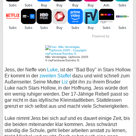
bei X
bei Facebook
Powered by
Kontakt
Nutzungsbedingungen
Milo Ventimiglia, Upfronts 2005
© myFanbase/Sandra G.
Datenschutz
Jess, der Neffe von
Luke
, ist der "Bad Boy" in Stars Hollow.
Er kommt in der
zweiten Staffel
dazu und wird schnell zum
Cookie-Einstellungen
Außenseiter. Seine Mutter
Liz
gibt ihn zu ihrem Bruder
Luke nach Stars Hollow, in der Hoffnung, Jess würde dort
Impressum
ein wenig ruhiger werden. Der 17-Jährige Rebell passt so
gar nicht in das idyllische Kleinstadtleben. Stattdessen
Desktop-Ansicht
grenzt er sich selbst aus und macht viele Schwierigkeiten.
myFanbase
Luke nimmt Jess bei sich auf und es dauert einige Zeit, bis
die beiden miteinander klar kommen. Jess schwänzt
ständig die Schule, geht lieber arbeiten anstatt zu lernen,