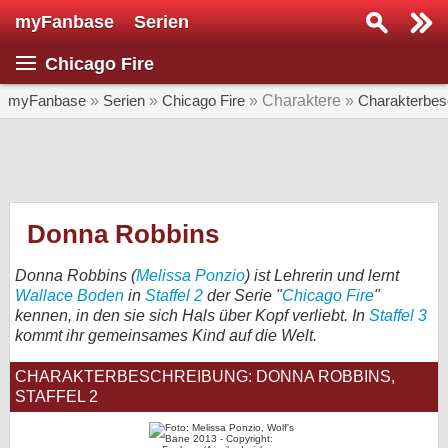
myFanbase
Serien
Serie suchen...
Chicago Fire
Home
SERIEN
myFanbase
»
Serien
»
Chicago Fire
» Charaktere »
Charakterbes
Serien
Kolumnen
Interviews
Donna Robbins
Veranstaltungen
Donna Robbins (
Melissa Ponzio
) ist Lehrerin und lernt
KULTUR
Wallace Boden
in
Staffel 2
der Serie "
Chicago Fire
"
kennen, in den sie sich Hals über Kopf verliebt. In
Staffel 3
Specials
kommt ihr gemeinsames Kind auf die Welt.
SERVICE
CHARAKTERBESCHREIBUNG: DONNA ROBBINS,
Gewinnspiele
STAFFEL 2
Forum