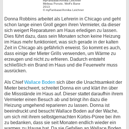
Melissa Ponzio, Wolf's Bane
2013
bei X
© myFanbase/Annika Leichner
Donna Robbins arbeitet als Lehrerin in Chicago und geht
bei Facebook
schon lange einen Groll gegen ihren Vermieter, da dieser
sich weigert Reparaturen am Haus erledigen zu lassen.
Dies führt dazu, dass sein Monaten schon keine Heizung
Kontakt
im Haus mehr funktioniert, was sich gerade in der kalten
Zeit in Chicago als gefährlich erweist. So kommt es auch,
Nutzungsbedingungen
dass einige der Mieter Grills verwenden, um Wärme zu
erzeugen und nicht zu erfrieren. Dadurch entsteht
Datenschutz
schließlich ein Brand im Haus und die Feuerwehr muss
ausrücken.
Cookie-Einstellungen
Als Chief
Wallace Boden
sich über die Unachtsamkeit der
Mieter beschwert, schreitet Donna ein und klärt ihn über
Impressum
die Missstände im Haus auf. Dieser stattet daraufhin ihrem
Desktop-Ansicht
Vermieter einen Besuch ab und bringt ihn dazu die
Heizung umgehend reparieren zu lassen. Donna ist
myFanbase
beeindruckt und besucht Wallace Boden auf der Wache,
um sich mit ihrem selbstgemachten Kürbis-Püree bei ihm
zu bedanken, dass sie seit Monaten endlich wieder ein
warmes zu Hause hat. Da sie Gefallen an Wallace Boden