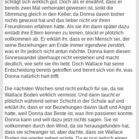
schlägt sich wirklich gut. Doch als er erwähnt, dass er
bereits zwei Mal verheiratet gewesen ist, sinkt die
Stimmung gleich in den Keller, da Donna davon bisher
nichts gewusst hat und das lieber nicht vor ihren
Freundinnen erfahren hätte. Als sie ihn dann später dazu
einlädt ihre Eltern kennen zu lernen, blockt er plötzlich
vollkommen ab. Er erklärt ihr, dass er ein Mensch sei, der
seine Beziehungen am Ende immer irgendwie zerstört,
was er ihr jedoch nicht antun möchte. Donna kann diesen
Sinneswandel überhaupt nicht verstehen und macht
deutlich, wie sehr sie ihn liebt. Doch Wallace hat seine
Entscheidung bereits getroffen und trennt sich von ihr, was
Donna natürlich hart trifft.
Die nächsten Wochen sind nicht einfach für sie, da sie
Wallace Boden wirklich vermisst. Und dann taucht er
plötzlich während seiner Schicht in der Schule auf und
erklärt ihr, dass er vor Beziehungen davon läuft und Angst
hatte, weil Donna das Beste ist, was ihm passieren konnte.
Donna kann und will dazu jetzt nichts sagen. Sie ist
vollkommen durch den Wind, da sie herausgefunden hat,
dass sie schwanger ist, aber dachte, dass sie Wallace
Boden nie wieder sehen würde. Da er nun jedoch einen