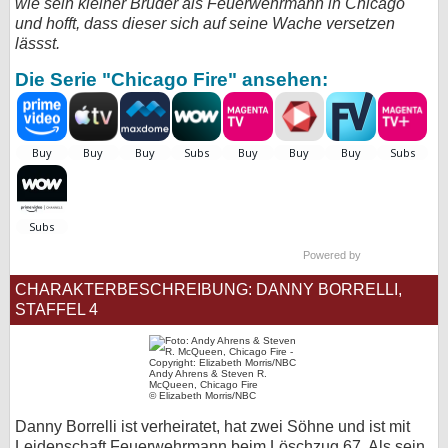
wie sein kleiner Bruder als Feuerwehrmann in Chicago
und hofft, dass dieser sich auf seine Wache versetzen
bei X
lässst.
bei Facebook
Die Serie "Chicago Fire" ansehen:
Kontakt
Nutzungsbedingungen
Datenschutz
Powered by
Cookie-Einstellungen
CHARAKTERBESCHREIBUNG: DANNY BORRELLI,
Impressum
STAFFEL 4
Desktop-Ansicht
myFanbase
Andy Ahrens & Steven R.
McQueen, Chicago Fire
© Elizabeth Morris/NBC
Danny Borrelli ist verheiratet, hat zwei Söhne und ist mit
Leidenschaft Feuerwehrmann beim Löschzug 67. Als sein