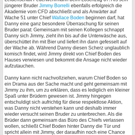
jüngerer Bruder
Jimmy Borrelli
ebenfalls erfolgreich die
Akademie vom CFD abschließt und als Anwärter auf
Wache 51 unter Chief
Wallace Boden
beginnen darf, hat
Danny eine ganz besondere Überraschung für seinen
Bruder parat: Gemeinsam mit seinen Kollegen schnappt
Danny sich Jimmy, zieht ihn bis auf die Unterwäsche aus,
überschüttet ihn mit Bier und liefert ihn dann gefesselt auf
der Wache ab. Während Danny diesen Scherz unglaublich
komisch findet, wird Jimmy direkt von Chief Boden des
Hauses verwiesen und bekommt die Ansage nicht wieder
aufzutauchen.
Danny kann nicht nachvollziehen, warum Chief Boden so
ein Drama aus der Sache macht und geht gemeinsam mit
Jimmy zu ihm, um zu erklären, dass es lediglich ein kleiner
Spaß unter Brüdern gewesen ist. Jimmy hingegen
entschuldigt sich aufrichtig für diese respektlose Aktion,
was Danny nicht verstehen kann und deshalb immer
wieder versucht seinen Bruder zu unterbrechen. Als die
Brüder dann gemeinsam das Büro des Chiefs verlassen
wollen, schließt Chief Boden hinter Danny die Tür und
spricht allein mit Jimmy, der daraufhin noch eine Chance