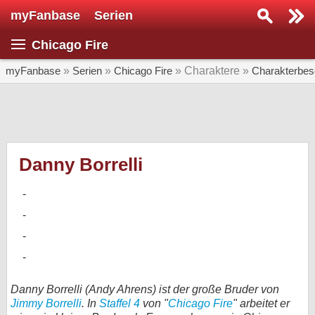
myFanbase
Serien
Serie suchen...
Chicago Fire
Home
SERIEN
myFanbase
»
Serien
»
Chicago Fire
» Charaktere »
Charakterbes
Serien
Kolumnen
Interviews
Danny Borrelli
Veranstaltungen
KULTUR
Specials
SERVICE
Gewinnspiele
Danny Borrelli (Andy Ahrens) ist der große Bruder von
Jimmy Borrelli
. In
Staffel 4
von "
Chicago Fire
" arbeitet er
Forum