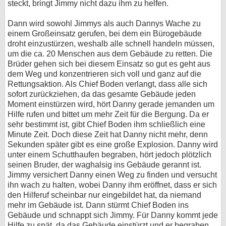
steckt, bringt Jimmy nicht dazu ihm zu helfen.
Dann wird sowohl Jimmys als auch Dannys Wache zu
einem Großeinsatz gerufen, bei dem ein Bürogebäude
droht einzustürzen, weshalb alle schnell handeln müssen,
um die ca. 20 Menschen aus dem Gebäude zu retten. Die
Brüder gehen sich bei diesem Einsatz so gut es geht aus
dem Weg und konzentrieren sich voll und ganz auf die
Rettungsaktion. Als Chief Boden verlangt, dass alle sich
sofort zurückziehen, da das gesamte Gebäude jeden
Moment einstürzen wird, hört Danny gerade jemanden um
Hilfe rufen und bittet um mehr Zeit für die Bergung. Da er
sehr bestimmt ist, gibt Chief Boden ihm schließlich eine
Minute Zeit. Doch diese Zeit hat Danny nicht mehr, denn
Sekunden später gibt es eine große Explosion. Danny wird
unter einem Schutthaufen begraben, hört jedoch plötzlich
seinen Bruder, der waghalsig ins Gebäude gerannt ist.
Jimmy versichert Danny einen Weg zu finden und versucht
ihn wach zu halten, wobei Danny ihm eröffnet, dass er sich
den Hilferuf scheinbar nur eingebildet hat, da niemand
mehr im Gebäude ist. Dann stürmt Chief Boden ins
Gebäude und schnappt sich Jimmy. Für Danny kommt jede
Hilfe zu spät, da das Gebäude einstürzt und er begraben