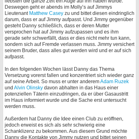
liebsten die ganze Zeit ein Auge auf ihn haben würde.
Deswegen geht er abends im Molly’s auf Jimmys
Lieutenant
Matthew Casey
zu und bittet diesen eindringlich
darum, dass er auf Jimmy aufpasst. Und Jimmy gegenüber
gesteht Danny schließlich, dass er deren Mutter
versprochen hat auf Jimmy aufzupassen und es ihm
gerade sehr schwerfällt, dass er dies nicht mehr tun kann,
sondern sich auf Fremde verlassen muss. Jimmy versichert
seinem Bruder, dass alles gut werden wird und er auf sich
aufpasst.
In den folgenden Wochen lässt Danny das Thema
Versetzung vorerst fallen und konzentriert sich wieder ganz
auf seine Arbeit. So muss er unter anderem
Adam Ruzek
und
Alvin Olinsky
davon abhalten in das Haus einer
potenziellen Täterin einzudringen, da er über Gasaustritt
im Haus informiert wurde und die Sache erst untersucht
werden muss.
Außerdem hat Danny die Idee einen Club zu eröffnen,
jedoch erweist es sich als sehr schwierig eine
Schanklizenz zu bekommen. Aus diesem Grund möchte
Danny die Kontakte von Jimmy nutzen und bittet seinen