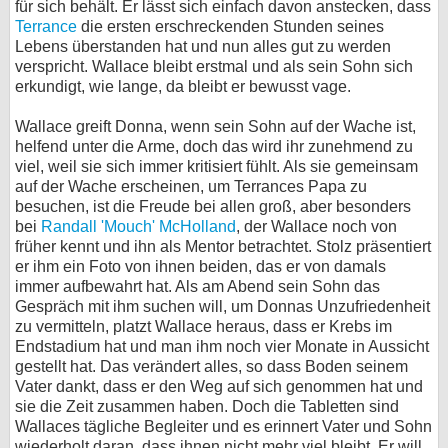
für sich behält. Er lässt sich einfach davon anstecken, dass
Terrance
die ersten erschreckenden Stunden seines
Lebens überstanden hat und nun alles gut zu werden
verspricht. Wallace bleibt erstmal und als sein Sohn sich
erkundigt, wie lange, da bleibt er bewusst vage.
Wallace greift Donna, wenn sein Sohn auf der Wache ist,
helfend unter die Arme, doch das wird ihr zunehmend zu
viel, weil sie sich immer kritisiert fühlt. Als sie gemeinsam
auf der Wache erscheinen, um Terrances Papa zu
besuchen, ist die Freude bei allen groß, aber besonders
bei
Randall 'Mouch' McHolland
, der Wallace noch von
früher kennt und ihn als Mentor betrachtet. Stolz präsentiert
er ihm ein Foto von ihnen beiden, das er von damals
immer aufbewahrt hat. Als am Abend sein Sohn das
Gespräch mit ihm suchen will, um Donnas Unzufriedenheit
zu vermitteln, platzt Wallace heraus, dass er Krebs im
Endstadium hat und man ihm noch vier Monate in Aussicht
gestellt hat. Das verändert alles, so dass Boden seinem
Vater dankt, dass er den Weg auf sich genommen hat und
sie die Zeit zusammen haben. Doch die Tabletten sind
Wallaces tägliche Begleiter und es erinnert Vater und Sohn
wiederholt daran, dass ihnen nicht mehr viel bleibt. Er will