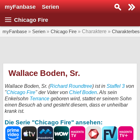
myFanbase
Serien
Serie suchen...
Chicago Fire
Home
SERIEN
myFanbase
»
Serien
»
Chicago Fire
» Charaktere »
Charakterbes
Serien
Kolumnen
Interviews
Wallace Boden, Sr.
Veranstaltungen
Wallace Boden, Sr. (
Richard Roundtree
) ist in
Staffel 3
von
KULTUR
"
Chicago Fire
" der Vater von
Chief Boden
. Als sein
Enkelsohn
Terrance
geboren wird, stattet er seinem Sohn
Specials
einen Besuch ab und gesteht diesem, dass er unheilbar
krank ist.
SERVICE
Die Serie "Chicago Fire" ansehen:
Gewinnspiele
Forum