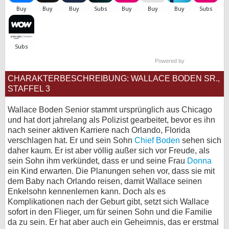
bei X
bei Facebook
Powered by
Kontakt
CHARAKTERBESCHREIBUNG: WALLACE BODEN SR.,
STAFFEL 3
Nutzungsbedingungen
Wallace Boden Senior stammt ursprünglich aus Chicago
Datenschutz
und hat dort jahrelang als Polizist gearbeitet, bevor es ihn
nach seiner aktiven Karriere nach Orlando, Florida
Cookie-Einstellungen
verschlagen hat. Er und sein Sohn
Chief Boden
sehen sich
daher kaum. Er ist aber völlig außer sich vor Freude, als
Impressum
sein Sohn ihm verkündet, dass er und seine Frau
Donna
ein Kind erwarten. Die Planungen sehen vor, dass sie mit
Desktop-Ansicht
dem Baby nach Orlando reisen, damit Wallace seinen
myFanbase
Enkelsohn kennenlernen kann. Doch als es
Komplikationen nach der Geburt gibt, setzt sich Wallace
sofort in den Flieger, um für seinen Sohn und die Familie
da zu sein. Er hat aber auch ein Geheimnis, das er erstmal