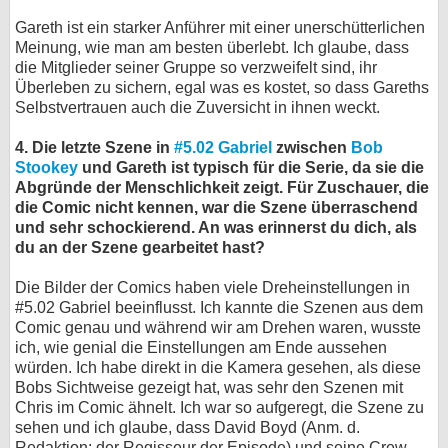
Gareth ist ein starker Anführer mit einer unerschütterlichen
Meinung, wie man am besten überlebt. Ich glaube, dass
die Mitglieder seiner Gruppe so verzweifelt sind, ihr
Überleben zu sichern, egal was es kostet, so dass Gareths
Selbstvertrauen auch die Zuversicht in ihnen weckt.
4. Die letzte Szene in
#5.02 Gabriel
zwischen
Bob
Stookey
und Gareth ist typisch für die Serie, da sie die
Abgründe der Menschlichkeit zeigt. Für Zuschauer, die
die Comic nicht kennen, war die Szene überraschend
und sehr schockierend. An was erinnerst du dich, als
du an der Szene gearbeitet hast?
Die Bilder der Comics haben viele Dreheinstellungen in
#5.02 Gabriel beeinflusst. Ich kannte die Szenen aus dem
Comic genau und während wir am Drehen waren, wusste
ich, wie genial die Einstellungen am Ende aussehen
würden. Ich habe direkt in die Kamera gesehen, als diese
Bobs Sichtweise gezeigt hat, was sehr den Szenen mit
Chris im Comic ähnelt. Ich war so aufgeregt, die Szene zu
sehen und ich glaube, dass David Boyd (Anm. d.
Redaktion: der Regisseur der Episode) und seine Crew