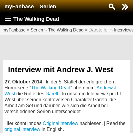
myFanbase
Serien
Serie suchen...
The Walking Dead
Home
SERIEN
myFanbase
»
Serien
»
The Walking Dead
» Darsteller »
Interview
Serien
Kolumnen
Interviews
Interview mit Andrew J. West
Veranstaltungen
27. Oktober 2014
| In der 5. Staffel der erfolgreichen
KULTUR
Horrorserie "
The Walking Dead
" übernimmt
Andrew J.
West
die Rolle des
Gareth
. In unserem Interview spricht
Specials
West über seinen kontroversen Charakter Gareth, die
Arbeit am Set und darüber, wie sich die Arbeit bei
SERVICE
verschiedenen Serien unterscheidet.
Gewinnspiele
Hier könnt ihr das
Originalinterview
nachlesen. | Read the
Forum
original interview
in English.