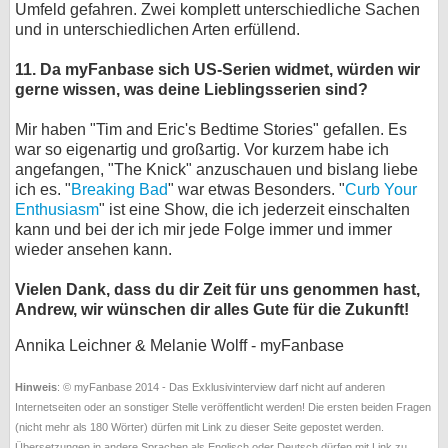
Umfeld gefahren. Zwei komplett unterschiedliche Sachen
und in unterschiedlichen Arten erfüllend.
11. Da myFanbase sich US-Serien widmet, würden wir
gerne wissen, was deine Lieblingsserien sind?
Mir haben "Tim and Eric's Bedtime Stories" gefallen. Es
war so eigenartig und großartig. Vor kurzem habe ich
angefangen, "The Knick" anzuschauen und bislang liebe
ich es. "
Breaking Bad
" war etwas Besonders. "
Curb Your
Enthusiasm
" ist eine Show, die ich jederzeit einschalten
kann und bei der ich mir jede Folge immer und immer
wieder ansehen kann.
Vielen Dank, dass du dir Zeit für uns genommen hast,
Andrew, wir wünschen dir alles Gute für die Zukunft!
Annika Leichner & Melanie Wolff - myFanbase
Hinweis
: © myFanbase 2014 - Das Exklusivinterview darf nicht auf anderen
Internetseiten oder an sonstiger Stelle veröffentlicht werden! Die ersten beiden Fragen
(nicht mehr als 180 Wörter) dürfen mit Link zu dieser Seite gepostet werden.
Übersetzungen in andere Sprachen als Englisch oder Deutsch dürfen mit Link zu