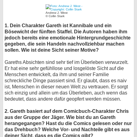
bei X
Andrew J. West
© Collin Stark
bei Facebook
1. Dein Charakter Gareth ist Kannibale und ein
Bösewicht der fünften Staffel. Die Autoren haben ihm
jedoch bereits eine emotionale Hintergrundgeschichte
Kontakt
gegeben, die sein Handeln nachvollziehbar machen
sollen. Wie ist deine Sicht seiner Motive?
Nutzungsbedingungen
Gareths Absichten sind sehr tief im Überleben verwurzelt.
Datenschutz
Er hat eine sehr gefühllose und losgelöste Sicht auf die
Menschen entwickelt, da ihm und seiner Familie
schreckliche Dinge passiert sind. Er glaubt, dass es naiv
Cookie-Einstellungen
ist, Menschen in dieser neuen Welt zu vertrauen. Er sorgt
sich einzig und allein um das Überleben, auch wenn das
Impressum
bedeutet, dass andere dafür geopfert werden müssen.
Desktop-Ansicht
2. Gareth basiert auf dem Comicbuch-Charakter Chris
myFanbase
aus der Gruppe der Jäger. Wie bist du an Gareth
herangegangen? Hast du die Comics gelesen oder nur
das Drehbuch? Welche Vor- und Nachteile gibt es aus
deiner Sicht, dass es die Comics gibt?