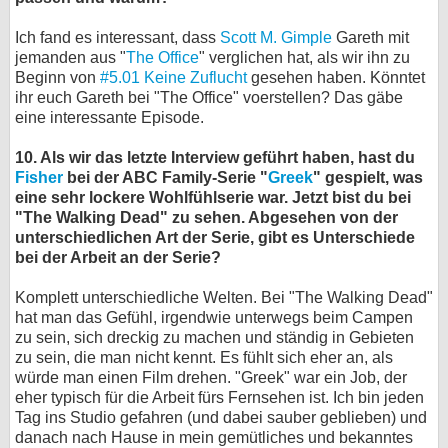
Ich fand es interessant, dass
Scott M. Gimple
Gareth mit
jemanden aus "
The Office
" verglichen hat, als wir ihn zu
Beginn von
#5.01 Keine Zuflucht
gesehen haben. Könntet
ihr euch Gareth bei "The Office" voerstellen? Das gäbe
eine interessante Episode.
10. Als wir das letzte Interview geführt haben, hast du
Fisher
bei der ABC Family-Serie "
Greek
" gespielt, was
eine sehr lockere Wohlfühlserie war. Jetzt bist du bei
"The Walking Dead" zu sehen. Abgesehen von der
unterschiedlichen Art der Serie, gibt es Unterschiede
bei der Arbeit an der Serie?
Komplett unterschiedliche Welten. Bei "The Walking Dead"
hat man das Gefühl, irgendwie unterwegs beim Campen
zu sein, sich dreckig zu machen und ständig in Gebieten
zu sein, die man nicht kennt. Es fühlt sich eher an, als
würde man einen Film drehen. "Greek" war ein Job, der
eher typisch für die Arbeit fürs Fernsehen ist. Ich bin jeden
Tag ins Studio gefahren (und dabei sauber geblieben) und
danach nach Hause in mein gemütliches und bekanntes