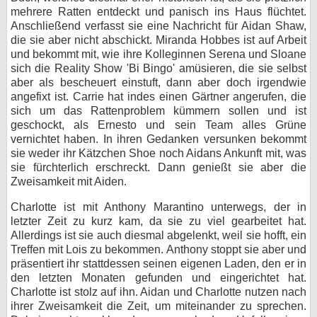
mehrere Ratten entdeckt und panisch ins Haus flüchtet.
Anschließend verfasst sie eine Nachricht für Aidan Shaw,
die sie aber nicht abschickt. Miranda Hobbes ist auf Arbeit
und bekommt mit, wie ihre Kolleginnen Serena und Sloane
sich die Reality Show 'Bi Bingo' amüsieren, die sie selbst
aber als bescheuert einstuft, dann aber doch irgendwie
angefixt ist. Carrie hat indes einen Gärtner angerufen, die
sich um das Rattenproblem kümmern sollen und ist
geschockt, als Ernesto und sein Team alles Grüne
vernichtet haben. In ihren Gedanken versunken bekommt
sie weder ihr Kätzchen Shoe noch Aidans Ankunft mit, was
sie fürchterlich erschreckt. Dann genießt sie aber die
Zweisamkeit mit Aiden.
Charlotte ist mit Anthony Marantino unterwegs, der in
letzter Zeit zu kurz kam, da sie zu viel gearbeitet hat.
Allerdings ist sie auch diesmal abgelenkt, weil sie hofft, ein
Treffen mit Lois zu bekommen. Anthony stoppt sie aber und
präsentiert ihr stattdessen seinen eigenen Laden, den er in
den letzten Monaten gefunden und eingerichtet hat.
Charlotte ist stolz auf ihn. Aidan und Charlotte nutzen nach
ihrer Zweisamkeit die Zeit, um miteinander zu sprechen.