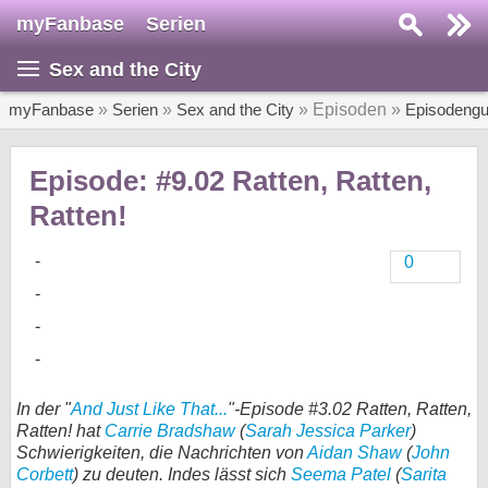
myFanbase
Serien
Serie suchen...
Sex and the City
Home
SERIEN
myFanbase
»
Serien
»
Sex and the City
» Episoden »
Episodengu
Serien
Episode: #9.02 Ratten, Ratten,
Kolumnen
Ratten!
Interviews
0
Veranstaltungen
KULTUR
Specials
SERVICE
In der "
And Just Like That...
"-Episode #3.02 Ratten, Ratten,
Gewinnspiele
Ratten! hat
Carrie Bradshaw
(
Sarah Jessica Parker
)
Schwierigkeiten, die Nachrichten von
Aidan Shaw
(
John
Forum
Corbett
) zu deuten. Indes lässt sich
Seema Patel
(
Sarita