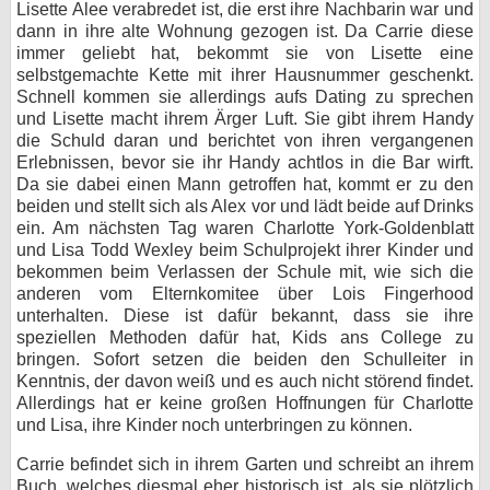
Lisette Alee verabredet ist, die erst ihre Nachbarin war und
dann in ihre alte Wohnung gezogen ist. Da Carrie diese
immer geliebt hat, bekommt sie von Lisette eine
selbstgemachte Kette mit ihrer Hausnummer geschenkt.
Schnell kommen sie allerdings aufs Dating zu sprechen
und Lisette macht ihrem Ärger Luft. Sie gibt ihrem Handy
die Schuld daran und berichtet von ihren vergangenen
Erlebnissen, bevor sie ihr Handy achtlos in die Bar wirft.
Da sie dabei einen Mann getroffen hat, kommt er zu den
beiden und stellt sich als Alex vor und lädt beide auf Drinks
ein. Am nächsten Tag waren Charlotte York-Goldenblatt
und Lisa Todd Wexley beim Schulprojekt ihrer Kinder und
bekommen beim Verlassen der Schule mit, wie sich die
anderen vom Elternkomitee über Lois Fingerhood
unterhalten. Diese ist dafür bekannt, dass sie ihre
speziellen Methoden dafür hat, Kids ans College zu
bringen. Sofort setzen die beiden den Schulleiter in
Kenntnis, der davon weiß und es auch nicht störend findet.
Allerdings hat er keine großen Hoffnungen für Charlotte
und Lisa, ihre Kinder noch unterbringen zu können.
Carrie befindet sich in ihrem Garten und schreibt an ihrem
Buch, welches diesmal eher historisch ist, als sie plötzlich