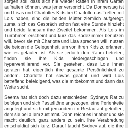
sorgen soll, dass sich nie wieder Ratten in ihrem Garten
aufhalten können, was jener verspricht. Da Donnerstag ist
und Lisas und Charlottes Kids bei Charlotte das Treffen mit
Lois haben, sind die beiden Mütter ziemlich aufgeregt,
zumal sich das Gespräch schon fast eine Stunde hinzieht
und beide langsam ihre Zweifel bekommen. Als Lois im
Türrahmen erscheint und kurz das Badezimmer benutzen
will, bevor sie mit Charlotte und Lisa sprechen will, nutzen
die beiden die Gelegenheit, um von ihren Kids zu erfahren,
wie es gelaufen ist. Als sie jedoch den Raum betreten,
finden sie ihre Kids niedergeschlagen und
hyperventilierend vor. Sie gestehen, dass Lois ihnen
geraten hat, eigentlich ihre gesamte Persönlichkeit zu
ändern. Charlotte hat sowas geahnt und wird Lois
betreffend beleidigend, was die mitbekommt und dann das
Weite sucht.
Seema hat sich doch dazu entschieden, Sydneys Rat zu
befolgen und sich Pastelltöne angezogen, eine Perlenkette
angelegt und sich mit jemandem im Restaurant getroffen,
dem sie bei allem zustimmt. Dann reicht es ihr aber und sie
macht deutlich, ganz anders zu sein. Ihre Verabredung
entschuldigt sich kurz. Darauf taucht Sydney auf, die ihre