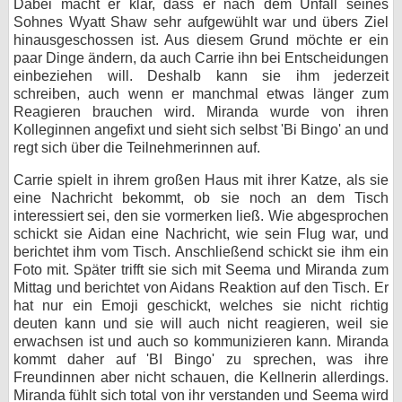
Dabei macht er klar, dass er nach dem Unfall seines
Sohnes Wyatt Shaw sehr aufgewühlt war und übers Ziel
hinausgeschossen ist. Aus diesem Grund möchte er ein
paar Dinge ändern, da auch Carrie ihn bei Entscheidungen
einbeziehen will. Deshalb kann sie ihm jederzeit
schreiben, auch wenn er manchmal etwas länger zum
Reagieren brauchen wird. Miranda wurde von ihren
Kolleginnen angefixt und sieht sich selbst 'Bi Bingo' an und
regt sich über die Teilnehmerinnen auf.
Carrie spielt in ihrem großen Haus mit ihrer Katze, als sie
eine Nachricht bekommt, ob sie noch an dem Tisch
interessiert sei, den sie vormerken ließ. Wie abgesprochen
schickt sie Aidan eine Nachricht, wie sein Flug war, und
berichtet ihm vom Tisch. Anschließend schickt sie ihm ein
Foto mit. Später trifft sie sich mit Seema und Miranda zum
Mittag und berichtet von Aidans Reaktion auf den Tisch. Er
hat nur ein Emoji geschickt, welches sie nicht richtig
deuten kann und sie will auch nicht reagieren, weil sie
erwachsen ist und auch so kommunizieren kann. Miranda
kommt daher auf 'BI Bingo' zu sprechen, was ihre
Freundinnen aber nicht schauen, die Kellnerin allerdings.
Miranda fühlt sich total von ihr verstanden und Seema wird