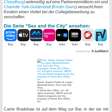
Choudhury
) widerwillig auf eine Partnervermittlerin ein und
Charlotte York-Goldenblatt
bei X
(
Kristin Davis
) versucht ihren
Kindern einen Vorteil bei der Collegebewerbung zu
verschaffen.
bei Facebook
Die Serie "Sex and the City" ansehen:
Kontakt
Nutzungsbedingungen
Powered by
Datenschutz
Cookie-Einstellungen
Impressum
Sarah Jessica Parker & Logan
Marshall-Green, And Just Like
Desktop-Ansicht
That...
© Home Box Office, Inc. All
myFanbase
rights reserved. HBO® and all
related programs are the
property of Home Box Office,
Inc
Carrie Bradshaw ist auf dem Weg zur Bar, in der sie mit