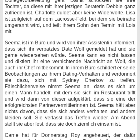
Collegevorbereitung geht. Damit schockiert sie ihre
Tochter, da diese mit ihrer jetzigen Beraterin Debbie ganz
zufrieden ist. Charlotte duldet aber keine Widerworte. Lisa
ist zeitgleich auf dem Lacrosse-Feld, bei dem sie beinahe
umgerannt wird, und teilt ihrem Sohn den Termin mit Lois
mit.
Seema ist im Büro und wird von ihrer Assistentin informiert,
dass sich ihr verpatztes Date Wolf gemeldet hat und sie
gerne wiedersehen würde. Seema kann es nicht fassen
und diktiert ihr eine vernichtende Nachricht an Wolf, die
auch ihr Chef mitbekommt. In ihrem Büro schildert er seine
Beobachtungen zu ihrem Dating-Verhalten und verdonnert
sie dazu, sich mit Sydney Cherkov zu treffen.
Fälschlicherweise nimmt Seema an, dass es sich um
einen Mann handelt, mit dem sie sich im Restaurant trifft
und wird dann von dieser aufgeklärt, dass sie eine der
erfolgreichsten Partnervermittlerinnen ist. Seema hält aber
nichts davon, dass sie sich anders verhalten und anders
kleiden soll. Sie verlässt das Treffen wieder. Am Abend
stellt sie aber fest, dass sie doch ziemlich einsam ist.
Carrie hat für Donnerstag Roy angeheuert, der dafür