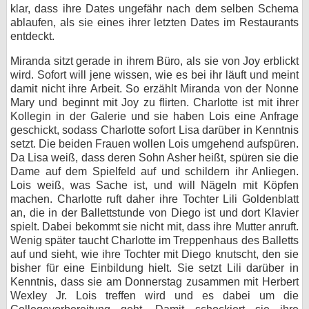
klar, dass ihre Dates ungefähr nach dem selben Schema
ablaufen, als sie eines ihrer letzten Dates im Restaurants
entdeckt.
Miranda sitzt gerade in ihrem Büro, als sie von Joy erblickt
wird. Sofort will jene wissen, wie es bei ihr läuft und meint
damit nicht ihre Arbeit. So erzählt Miranda von der Nonne
Mary und beginnt mit Joy zu flirten. Charlotte ist mit ihrer
Kollegin in der Galerie und sie haben Lois eine Anfrage
geschickt, sodass Charlotte sofort Lisa darüber in Kenntnis
setzt. Die beiden Frauen wollen Lois umgehend aufspüren.
Da Lisa weiß, dass deren Sohn Asher heißt, spüren sie die
Dame auf dem Spielfeld auf und schildern ihr Anliegen.
Lois weiß, was Sache ist, und will Nägeln mit Köpfen
machen. Charlotte ruft daher ihre Tochter Lili Goldenblatt
an, die in der Ballettstunde von Diego ist und dort Klavier
spielt. Dabei bekommt sie nicht mit, dass ihre Mutter anruft.
Wenig später taucht Charlotte im Treppenhaus des Balletts
auf und sieht, wie ihre Tochter mit Diego knutscht, den sie
bisher für eine Einbildung hielt. Sie setzt Lili darüber in
Kenntnis, dass sie am Donnerstag zusammen mit Herbert
Wexley Jr. Lois treffen wird und es dabei um die