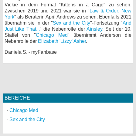
Vickie in dem Format "Kittens in a Cage" zu sehen.
bei X
Zwischen 2019 und 2021 war sie in "
Law & Order: New
York
" als Beraterin April Andrews zu sehen. Ebenfalls 2021
bei Facebook
übernahm sie in der "
Sex and the City
"-Fortsetzung "
And
Just Like That...
" die Nebenrolle der
Ainsley
. Seit der 10.
Staffel von "
Chicago Med
" übernimmt Anderson die
Nebenrolle der
Elizabeth 'Lizzy' Asher
Kontakt
.
Daniela S. - myFanbase
Nutzungsbedingungen
Datenschutz
Cookie-Einstellungen
Impressum
BEREICHE
Desktop-Ansicht
Chicago Med
myFanbase
Sex and the City