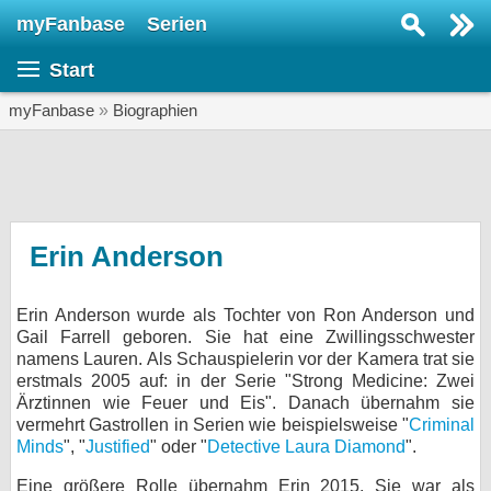
myFanbase
Serien
Serie suchen...
Start
Home
SERIEN
myFanbase
»
Biographien
Serien
Kolumnen
Interviews
Erin Anderson
Veranstaltungen
Erin Anderson wurde als Tochter von Ron Anderson und
KULTUR
Gail Farrell geboren. Sie hat eine Zwillingsschwester
Specials
namens Lauren. Als Schauspielerin vor der Kamera trat sie
erstmals 2005 auf: in der Serie "Strong Medicine: Zwei
SERVICE
Ärztinnen wie Feuer und Eis". Danach übernahm sie
vermehrt Gastrollen in Serien wie beispielsweise "
Criminal
Gewinnspiele
Minds
", "
Justified
" oder "
Detective Laura Diamond
".
Forum
Eine größere Rolle übernahm Erin 2015. Sie war als