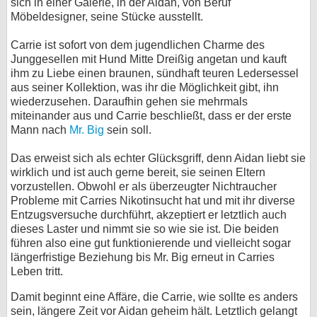
sich in einer Galerie, in der Aidan, von Beruf
Möbeldesigner, seine Stücke ausstellt.
bei X
Carrie ist sofort von dem jugendlichen Charme des
bei Facebook
Junggesellen mit Hund Mitte Dreißig angetan und kauft
ihm zu Liebe einen braunen, sündhaft teuren Ledersessel
aus seiner Kollektion, was ihr die Möglichkeit gibt, ihn
Kontakt
wiederzusehen. Daraufhin gehen sie mehrmals
miteinander aus und Carrie beschließt, dass er der erste
Nutzungsbedingungen
Mann nach
Mr. Big
sein soll.
Datenschutz
Das erweist sich als echter Glücksgriff, denn Aidan liebt sie
wirklich und ist auch gerne bereit, sie seinen Eltern
vorzustellen. Obwohl er als überzeugter Nichtraucher
Cookie-Einstellungen
Probleme mit Carries Nikotinsucht hat und mit ihr diverse
Entzugsversuche durchführt, akzeptiert er letztlich auch
Impressum
dieses Laster und nimmt sie so wie sie ist. Die beiden
Desktop-Ansicht
führen also eine gut funktionierende und vielleicht sogar
längerfristige Beziehung bis Mr. Big erneut in Carries
myFanbase
Leben tritt.
Damit beginnt eine Affäre, die Carrie, wie sollte es anders
sein, längere Zeit vor Aidan geheim hält. Letztlich gelangt