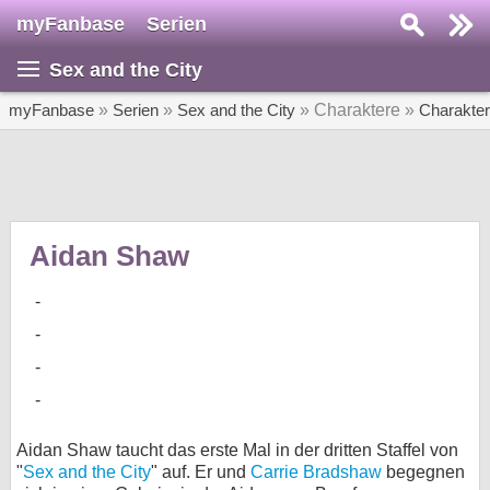
myFanbase
Serien
Serie suchen...
Sex and the City
Home
SERIEN
myFanbase
»
Serien
»
Sex and the City
» Charaktere »
Charakte
Serien
Kolumnen
Interviews
Aidan Shaw
Veranstaltungen
KULTUR
Specials
SERVICE
Gewinnspiele
Aidan Shaw taucht das erste Mal in der dritten Staffel von
"
Sex and the City
" auf. Er und
Carrie Bradshaw
begegnen
Forum