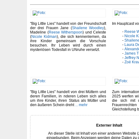
"Big Little Lies" handelt von der Freundschaft
Im Hauptcast von
der drei Frauen Jane (
Shailene Woodley
),
Reese W
Madeline (
Reese Witherspoon
) und Celeste
Nicole 
(
Nicole Kidman
), die sich kennenlernen, da
Shailen
ihre Kinder gemeinsam die Vorschule
Laura D
besuchen. Ihr Leben wird durch einen
Alexand
mysteriösen Todesfall in UNruhe versetzt.
James T
Jeffrey 
Zoë Krav
"Big Little Lies" handelt von drei Müttern und
Zum internatio
deren Familien, in nderen Leben sich alles
2025 werfen wir
um ihre Kinder, ihren Status als Mütter und
die sich mit 
den äußeren Schein dreht
... mehr
Frauenrec
Gleichstellung 
Externer Inhalt
An dieser Stelle ist Inhalt von einer anderen Website (
eingebunden. Beim Anzeigen werden deine Daten zu 