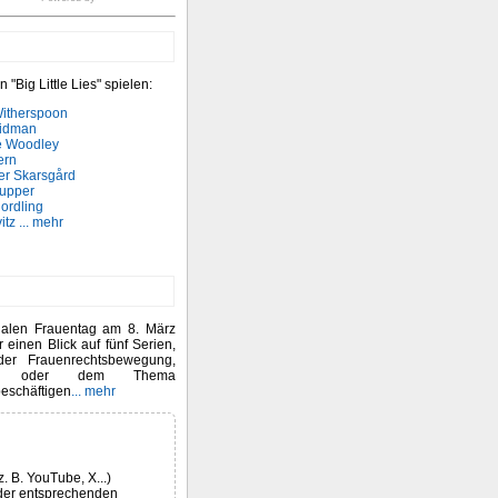
 "Big Little Lies" spielen:
itherspoon
Kidman
e Woodley
ern
er Skarsgård
upper
Nordling
itz
... mehr
nalen Frauentag am 8. März
 einen Blick auf fünf Serien,
der Frauenrechtsbewegung,
hten oder dem Thema
beschäftigen
... mehr
z. B. YouTube, X...)
der entsprechenden