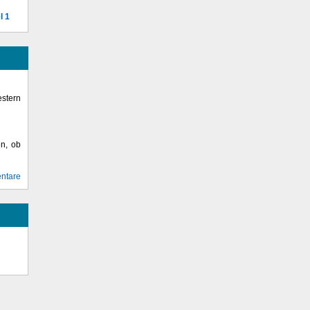
l 1
stern
en, ob
ntare