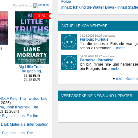
Folge
Partnerlinks zu
Inhalt: Ich und die Walter Boys - Inhalt Staffe
-31%
AKTUELLE KOMMENTARE
04.08.2026 10:29 von Lena
Furious: Furious
Ja, die neueste Episode war ge
schon zu streamen,...
mehr
es
04.08.2026 10:27 von Lena
Paradise: Paradise
Ich bin immer hin- und hergeriss
Big Little Truths:
ein Ereignis den...
mehr
The gripping...
17,15 EUR
mehr Komme
24,99 EUR
VERPASST KEINE NEWS UND UPDATES
, NOLA King, The Twisted Tale
.2025)
ia, John Krasinski, Die
13.11.2024)
Big Little Lies, For the
 Dark Materials, Interrogation
Big Little Lies, The