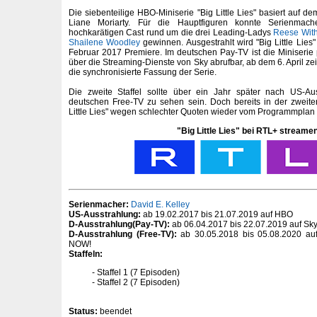
Die siebenteilige HBO-Miniserie "Big Little Lies" basiert auf
Liane Moriarty. Für die Hauptfiguren konnte Serienmac
hochkarätigen Cast rund um die drei Leading-Ladys
Reese Wit
Shailene Woodley
gewinnen. Ausgestrahlt wird "Big Little Lies
Februar 2017 Premiere. Im deutschen Pay-TV ist die Miniserie 
über die Streaming-Dienste von Sky abrufbar, ab dem 6. April ze
die synchronisierte Fassung der Serie.
Die zweite Staffel sollte über ein Jahr später nach US-Au
deutschen Free-TV zu sehen sein. Doch bereits in der zweit
Little Lies" wegen schlechter Quoten wieder vom Programmpla
"Big Little Lies" bei RTL+ streamen
Serienmacher:
David E. Kelley
US-Ausstrahlung:
ab 19.02.2017 bis 21.07.2019 auf HBO
D-Ausstrahlung(Pay-TV):
ab 06.04.2017 bis 22.07.2019 auf Sky
D-Ausstrahlung (Free-TV):
ab 30.05.2018 bis 05.08.2020 auf
NOW!
Staffeln:
Staffel 1 (7 Episoden)
Staffel 2 (7 Episoden)
Status:
beendet