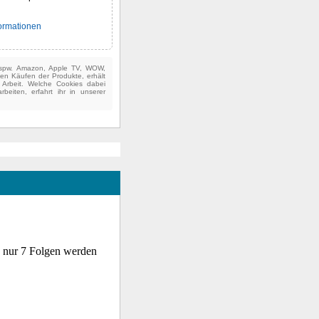
formationen
(bspw. Amazon, Apple TV, WOW,
ten Käufen der Produkte, erhält
e Arbeit. Welche Cookies dabei
beiten, erfahrt ihr in unserer