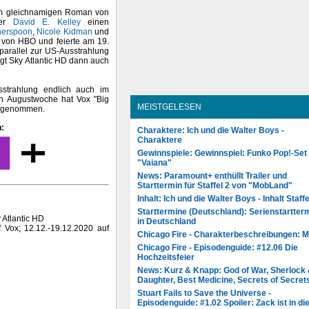
 dem gleichnamigen Roman von
her
David E. Kelley
einen
herspoon
,
Nicole Kidman
und
" von HBO und feierte am 19.
parallel zur US-Ausstrahlung
igt Sky Atlantic HD dann auch
sstrahlung endlich auch im
en Augustwoche hat Vox "Big
MEISTGELESEN
n genommen.
:
Charaktere: Ich und die Walter Boys -
Charaktere
Gewinnspiele: Gewinnspiel: Funko Pop!-Set
"Vaiana"
News: Paramount+ enthüllt Trailer und
Starttermin für Staffel 2 von "MobLand"
Inhalt: Ich und die Walter Boys - Inhalt Staffe
Starttermine (Deutschland): Serienstartter
 Atlantic HD
in Deutschland
 Vox; 12.12.-19.12.2020 auf
Chicago Fire - Charakterbeschreibungen: 
Chicago Fire - Episodenguide: #12.06 Die
Hochzeitsfeier
News: Kurz & Knapp: God of War, Sherlock
Daughter, Best Medicine, Secrets of Secret
Stuart Fails to Save the Universe -
Episodenguide: #1.02 Spoiler: Zack ist in di