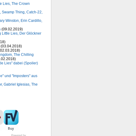
le Lies, The Crown
as, Swamp Thing, Catch-22,
ary Winston, Erin Cardillo,
s
(09.02.2019)
Little Lies, Der Glöckner
18)
(03.04.2018)
02.03.2018)
ngdom, The Chilling
.02.2018)
tle Lies" dabei (Spoiler)
ne" und "Imposters" aus
 Gabriel Iglesias, The
Powered by