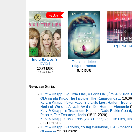
-23%
Big Little Li
Big Little Lies [3
Tausend kleine
DVDs]
Lügen: Roman
10,79 EUR
5,40 EUR
13,99 EUR
News zur Serie:
Kurz & Knapp: Big Little Lies, Maxton Hall, Étoile, Vision
Of Amanda Knox, The Institute, The Runarounds,...
(10.06
Kurz & Knapp: Poker Face, Big Little Lies, Harlem, Euphor
Heiland: Wir sind Anwalt, Avatar: Der Herr der Elemente
(
Kurz & Knapp: In Treatment, Hialeah: Dade F*ckin County, 
People, The Expanse, Heels
(18.11.2020)
Kurz & Knapp: Castle Rock, Alex Rider, Big Little Lies, His
(05.11.2020)
Kurz & Knapp: Black-ish, Young Wallander, Die Simpsons, 
Gloaming
(11.08.2020)