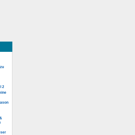
 zu
l 2
mine
Mason
 &
s
eser