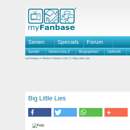
Serien
Specials
Forum
Spoiler
Serien A bis Z
Biographien
Upfronts
myFanbase
»
Serien
»
Serien A bis Z
»
Big Little Lies
Big Little Lies