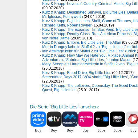
Kurz & Knapp: Lovecraft Country, Criminal Minds, Big Litt
(09.07.2020)
Kurz & Knapp: Designated Survivor, Big Little Lies, Dall
Mr. Iglesias, Pennyworth
(24.04.2019)
Kurz & Knapp: Big Little Lies, Shrill, Game of Thrones, Hil
Richard Keith, Robert Rovner
(15.04.2019)
Kurz & Knapp: The Expanse, Tin Star, Veep, Big Little Lie
Kurz & Knapp: Deadly Class, Run, American Princess, Big 
von Notre Dame
(29.05.2018)
Kurz & Knapp: Empire, Big Little Lies, The Affair
(03.05.20
Merrin Dungey kehrt in Staffel 2 zu "Big Little Lies" zurück
Iain Armitage kehrt für Staffel 2 zu "Big Little Lies" zurück
(
Kurz & Knapp: How May We Hate You, Mixtape, Animal Ki
Adventures of Sabrina, Big Little Lies, Jeanine Mason
(17
Meryl Streep als Hauptdarstellerin in Staffel 2 von "Big Lit
(25.01.2018)
Kurz & Knapp: Blood Drive, Big Little Lies
(09.12.2017)
Screenforce Days 2017: VOX strahlt "Big Little Lies", "Go
(22.06.2017)
Kurz & Knapp: The Leftovers, Doomsday, The Good Doctor,
Quest, Big Little Lies
(25.01.2017)
Die Serie "Big Little Lies" ansehen: