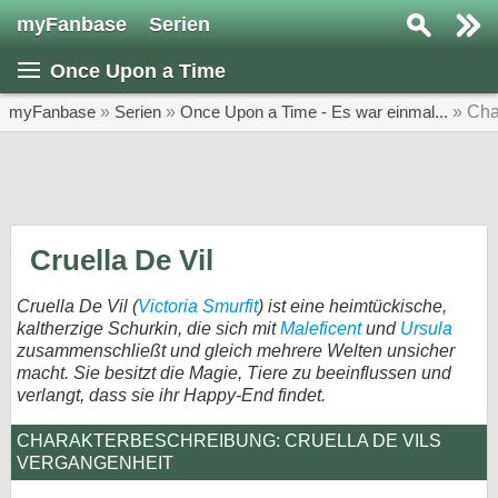
myFanbase
Serien
Serie suchen...
Once Upon a Time
Home
SERIEN
myFanbase
»
Serien
»
Once Upon a Time - Es war einmal...
» Cha
Serien
Kolumnen
Interviews
Cruella De Vil
Veranstaltungen
Cruella De Vil (
Victoria Smurfit
) ist eine heimtückische,
KULTUR
kaltherzige Schurkin, die sich mit
Maleficent
und
Ursula
zusammenschließt und gleich mehrere Welten unsicher
Specials
macht. Sie besitzt die Magie, Tiere zu beeinflussen und
verlangt, dass sie ihr Happy-End findet.
SERVICE
Gewinnspiele
CHARAKTERBESCHREIBUNG: CRUELLA DE VILS
VERGANGENHEIT
Forum