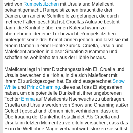
wird von
Rumpelstilzchen
mit Ursula und Maleficent
bekannt gemacht. Rumpelstilzchen braucht die drei
Damen, um an eine Schriftrolle zu gelangen, die durch
mehrere Fallen geschützt ist. Cruellas Aufgabe besteht
darin, die Kontrolle über einen Käferschwarm zu
übernehmen, der eine Tür bewacht. Rumpelstilzchen
hintergeht seine drei Komplizinnen jedoch und lässt sie mit
einem Dämon in einer Höhle zurück. Cruella, Ursula und
Maleficent arbeiten in dieser Situation zusammen und
schaffen es wohlbehalten aus der Höhle heraus.
Maleficent legt in ihrer Drachengestalt ein Ei. Cruella und
Ursula bewachen die Höhle, in die sich Maleficent mit
ihrem Ei zurückgezogen hat. Es sind ausgerechnet
Snow
White
und
Prinz Charming
, die es auf das Ei abgesehen
haben, um die potentielle Dunkelheit ihrer ungeborenen
Tochter
Emma
auf Maleficents Nachwuchs zu übertragen.
Cruella und Ursula werden von Snow und Charming außer
Gefecht gesetzt und können nicht verhindern, dass die
Übertragung der Dunkelheit stattfindet. Als Cruella und
Ursula im letzten Moment zu vereiteln versuchen, dass das
Ei in die Welt ohne Magie verbannt wird, stürzen sie selbst