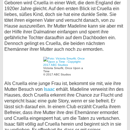
Geboren wird Cruella in einer Welt, die dem England der
bei X
1920er Jahre gleicht. Auf den ersten Blick ist Cruella ein
liebes, süßes Kind, doch sie hat eine dunkle Seite. Sie
tötet ihren eigenen Vater und versucht danach, von zu
bei Facebook
Hause auszureißen. Ihr Mutter Madeline kann sie aber mit
der Hilfe ihrer Dalmatiner einfangen und sperrt ihre
gefährliche Tochter daraufhin auf dem Dachboden ein.
Kontakt
Dennoch gelingt es Cruella, die beiden nächsten
Ehemänner ihrer Mutter auch noch zu ermorden.
Nutzungsbedingungen
Datenschutz
Victoria Smurfit, Once Upon a
Time
© 2017 ABC Studios
Cookie-Einstellungen
Als Cruella eine junge Frau ist, bekommt sie mit, wie ihre
Mutter Besuch von
Isaac
erhält. Madeline verweist ihn des
Impressum
Hauses, doch Cruella erkennt ihre Chance zur Flucht und
Desktop-Ansicht
verspricht Isaac eine gute Story, wenn er sie befreit. Er
myFanbase
lässt sich darauf ein. In einem Club erzählt Cruella ihrem
Befreier, dass ihre Mutter ihre drei Ehemänner ermordet
und Cruella eingesperrt hat, um die Taten zu vertuschen.
Isaac fällt völlig auf Cruella herein und beginnt sich in sie
zu verlieben. Er offenbart ihr, dass er mit seiner